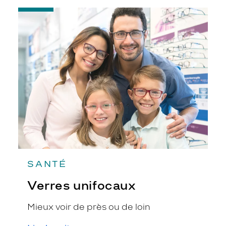
sur nos verres, gênant ainsi
-
partiellement la vue et tachant les
Verres
lunettes. Heureusement, une solution
unifocaux
existe pour vous faciliter le nettoyage :
le traitement anti-pluie !
SANTÉ
Verres unifocaux
Mieux voir de près ou de loin