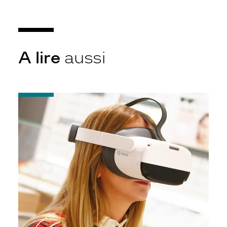
A lire
aussi
-
Casque
VR
Krys
x
Eyesoft