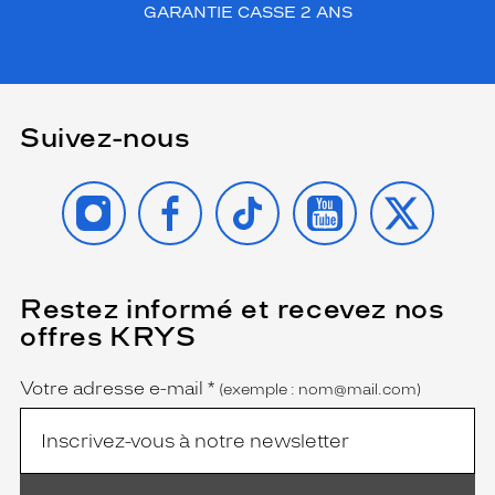
GARANTIE CASSE 2 ANS
Suivez-nous
INSTAGRAM
FACEBOOK
TIKTOK
YOUTUBE
X
Restez informé et recevez nos
(Ce
champ
offres KRYS
est
Name
obligatoire)
Votre adresse e-mail
*
(exemple : nom@mail.com)