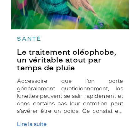
pluie
SANTÉ
Le traitement oléophobe,
un véritable atout par
temps de pluie
Accessoire que l’on porte
généralement quotidiennement, les
lunettes peuvent se salir rapidement et
dans certains cas leur entretien peut
s’avérer être un poids. Ce constat est
d’autant plus vrai en temps de pluie
Lire la suite
lorsque des gouttes viennent
malencontreusement finir leur course