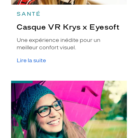
SANTÉ
Casque VR Krys x Eyesoft
Une expérience inédite pour un
meilleur confort visuel.
Lire la suite
-
Le
traitement
oléophobe,
un
véritable
atout
par
temps
de