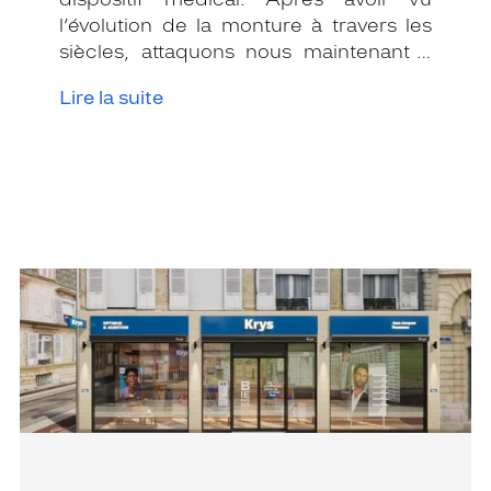
l’évolution de la monture à travers les
siècles, attaquons nous maintenant à
l’évolution du verre optique, le cœur
Lire la suite
des lunettes.