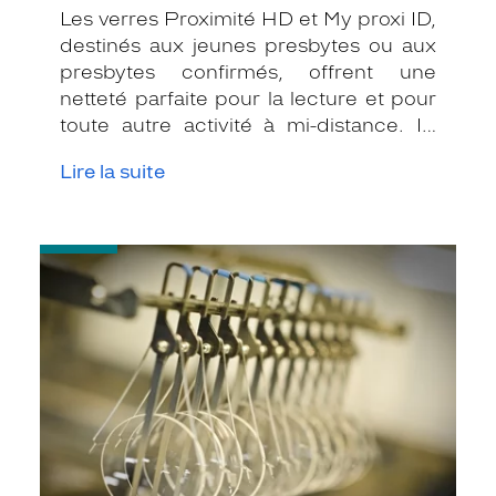
Les verres Proximité HD et My proxi ID,
destinés aux jeunes presbytes ou aux
presbytes confirmés, offrent une
netteté parfaite pour la lecture et pour
toute autre activité à mi-distance. Ils
s'adaptent parfaitement aux outils de
Lire la suite
communication actuels.
-
Quel
indice
d’amincissement
?