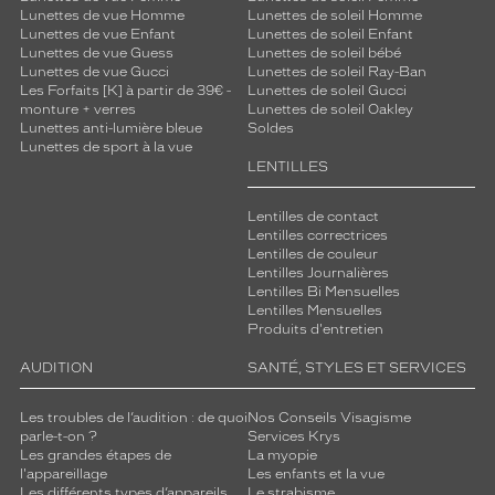
Lunettes de vue Homme
Lunettes de soleil Homme
Lunettes de vue Enfant
Lunettes de soleil Enfant
Lunettes de vue Guess
Lunettes de soleil bébé
Lunettes de vue Gucci
Lunettes de soleil Ray-Ban
Les Forfaits [K] à partir de 39€ -
Lunettes de soleil Gucci
monture + verres
Lunettes de soleil Oakley
Lunettes anti-lumière bleue
Soldes
Lunettes de sport à la vue
LENTILLES
Lentilles de contact
Lentilles correctrices
Lentilles de couleur
Lentilles Journalières
Lentilles Bi Mensuelles
Lentilles Mensuelles
Produits d'entretien
AUDITION
SANTÉ, STYLES ET SERVICES
Les troubles de l’audition : de quoi
Nos Conseils Visagisme
parle-t-on ?
Services Krys
Les grandes étapes de
La myopie
l'appareillage
Les enfants et la vue
Les différents types d’appareils
Le strabisme