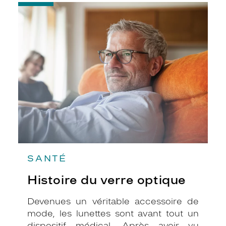
-
Histoire
du
verre
optique
SANTÉ
Histoire du verre optique
Devenues un véritable accessoire de
mode, les lunettes sont avant tout un
dispositif médical. Après avoir vu