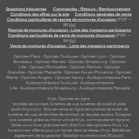
Questions fréquentes
Commandes - Retours - Remboursement
Conditions des offres sur le site
Conditions générales de vente
Conditions particulières de reprise de montures d’occasion
[PDF —
86
Ko
]
Reprise de montures d’occasion - Liste des magasins participants
Conditions particulières de vente de montures d’occasion
[PDF —
94
Ko
]
Vente de montures d’occasion - Liste des magasins participants
Opticien Paris
-
Opticien Toulouse
-
Opticien Lyon
-
Opticien
Bordeaux
-
Opticien Nantes
-
Opticien Strasbourg
-
Opticien
Lille
-
Opticien Montpellier
-
Opticien Rennes
-
Opticien
Grenoble
-
Opticien Marseille
-
Opticien Aix-en-Provence
-
Opticien
Reims
-
Opticien Angers
-
Opticien Nancy
-
Audioprothésiste Paris
-
Audioprothésiste Toulouse
-
Audioprothésiste
Lille
-
Audioprothésiste Strasbourg
-
Audioprothésiste Marseille
Krys, Opticien en ligne :
lentilles de contact
,
lunettes de vue
,
lunettes de soleil
et
piles
audio
Krys.com : Site de vente en ligne de lunettes de soleil, de
lunettes de vue, de
lentilles de contact
, et de piles audios. Essayez
vos lunettes grâce au miroir virtuel Krys, commandez en ligne et
faites vous livrer gratuitement chez l'un des opticiens Krys. La
livraison est offerte pour un retrait dans le réseau Krys. Bénéficiez
également de la garantie "Satisfait ou remboursé 30 jours".