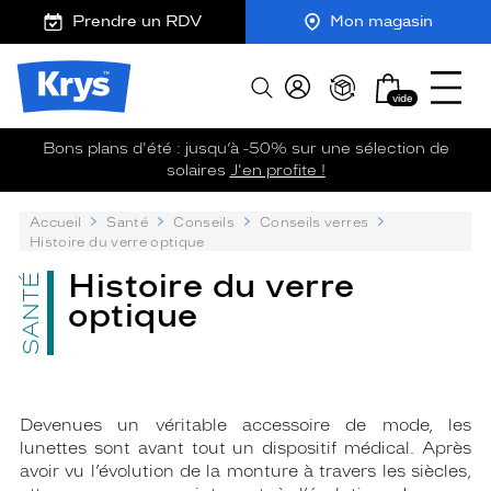
m
J
Ouvrir
ER AU
Prendre un RDV
Mon magasin
TENU
y
e
le
CIPAL
K
r
menu
Opticien
r
e
Mon
Afficher
Krys
y
-
vide
panier
la
-
s
c
recherche
La
o
Bons plans d'été : jusqu’à -50% sur une sélection de
confiance
m
solaires
J'en profite !
vous
m
va
a
P
Accueil
Santé
Conseils
Conseils verres
n
si
su
Histoire du verre optique
d
bien
:
e
Histoire du verre
SANTÉ
optique
Devenues un véritable accessoire de mode, les
lunettes sont avant tout un dispositif médical. Après
avoir vu l’évolution de la monture à travers les siècles,