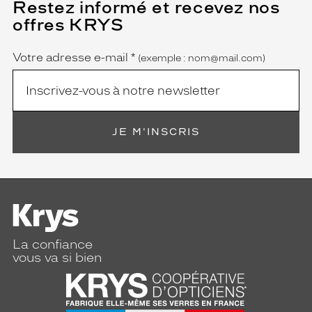
Restez informé et recevez nos
(Ce
champ
offres KRYS
est
Name
obligatoire)
Votre adresse e-mail
*
(exemple : nom@mail.com)
JE M'INSCRIS
La confiance
vous va si bien