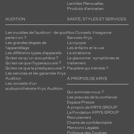
Lentilles Mensuelles
Produits d'entretien
AUDITION
SANTÉ, STYLES ET SERVICES
Les troubles de l’audition : de quoi
Nos Conseils Visagisme
parle-t-on ?
Services Krys
Les grandes étapes de
La myopie
l'appareillage
Les enfants et la vue
Les différents types d’appareils
Le strabisme
Qu’est-ce qu'un acouphène ?
Le glaucome : symptômes et
Qu'est-ce que l'hyperacousie ?
traitement
Qu’est-ce que la presbyacousie ?
Paupière qui tremble ?
Les services et les garanties Krys
Audition
A PROPOS DE KRYS
Les conseils d'un
audioprothésiste Krys Audition
Qui sommes-nous ?
Les preuves de la confiance
Espace Presse
A propos de KRYS GROUP
La Fondation KRYS GROUP
Recrutement
Charte de confidentialité
Mentions Légales
Politique des Cookies