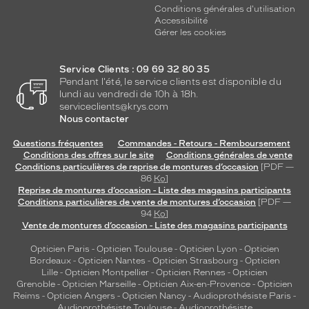
Conditions générales d'utilisation
Accessibilité
Gérer les cookies
Service Clients : 09 69 32 80 35
Pendant l'été, le service clients est disponible du
lundi au vendredi de 10h à 18h.
serviceclients@krys.com
Nous contacter
Questions fréquentes
Commandes - Retours - Remboursement
Conditions des offres sur le site
Conditions générales de vente
Conditions particulières de reprise de montures d’occasion
[PDF —
86
Ko
]
Reprise de montures d’occasion - Liste des magasins participants
Conditions particulières de vente de montures d’occasion
[PDF —
94
Ko
]
Vente de montures d’occasion - Liste des magasins participants
Opticien Paris
-
Opticien Toulouse
-
Opticien Lyon
-
Opticien
Bordeaux
-
Opticien Nantes
-
Opticien Strasbourg
-
Opticien
Lille
-
Opticien Montpellier
-
Opticien Rennes
-
Opticien
Grenoble
-
Opticien Marseille
-
Opticien Aix-en-Provence
-
Opticien
Reims
-
Opticien Angers
-
Opticien Nancy
-
Audioprothésiste Paris
-
Audioprothésiste Toulouse
-
Audioprothésiste