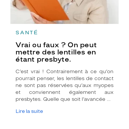
étant
presbyte.
SANTÉ
Vrai ou faux ? On peut
mettre des lentilles en
étant presbyte.
C’est vrai ! Contrairement à ce qu’on
pourrait penser, les lentilles de contact
ne sont pas réservées qu’aux myopes
et conviennent également aux
presbytes. Quelle que soit l’avancée de
la presbytie, il est possible de la corriger
Lire la suite
avec des lentilles, sauf si votre
ophtalmologiste a détecté une contre-
indication aux port de lentilles.