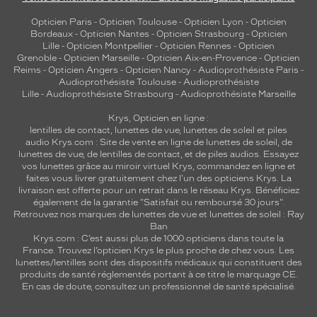
Opticien Paris
-
Opticien Toulouse
-
Opticien Lyon
-
Opticien
Bordeaux
-
Opticien Nantes
-
Opticien Strasbourg
-
Opticien
Lille
-
Opticien Montpellier
-
Opticien Rennes
-
Opticien
Grenoble
-
Opticien Marseille
-
Opticien Aix-en-Provence
-
Opticien
Reims
-
Opticien Angers
-
Opticien Nancy
-
Audioprothésiste Paris
-
Audioprothésiste Toulouse
-
Audioprothésiste
Lille
-
Audioprothésiste Strasbourg
-
Audioprothésiste Marseille
Krys, Opticien en ligne :
lentilles de contact
,
lunettes de vue
,
lunettes de soleil
et
piles
audio
Krys.com : Site de vente en ligne de lunettes de soleil, de
lunettes de vue, de
lentilles de contact
, et de piles audios. Essayez
vos lunettes grâce au miroir virtuel Krys, commandez en ligne et
faites vous livrer gratuitement chez l'un des opticiens Krys. La
livraison est offerte pour un retrait dans le réseau Krys. Bénéficiez
également de la garantie "Satisfait ou remboursé 30 jours".
Retrouvez nos marques de lunettes de vue et
lunettes de soleil : Ray
Ban
Krys.com : C’est aussi plus de 1000 opticiens dans toute la
France.
Trouvez l’opticien Krys le plus proche de chez vous
. Les
lunettes/lentilles sont des dispositifs médicaux qui constituent des
produits de santé réglementés portant à ce titre le marquage CE.
En cas de doute, consultez un professionnel de santé spécialisé.