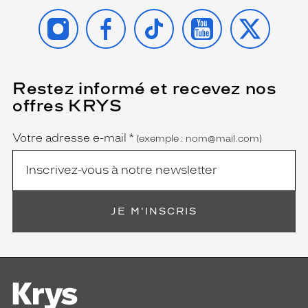
INSTAGRAM
FACEBOOK
TIKTOK
YOUTUBE
X
Restez informé et recevez nos
(Ce
champ
offres KRYS
est
Name
obligatoire)
Votre adresse e-mail
*
(exemple : nom@mail.com)
JE M'INSCRIS