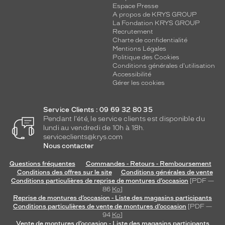
Espace Presse
A propos de KRYS GROUP
La Fondation KRYS GROUP
Recrutement
Charte de confidentialité
Mentions Légales
Politique des Cookies
Conditions générales d'utilisation
Accessibilité
Gérer les cookies
Service Clients : 09 69 32 80 35
Pendant l'été, le service clients est disponible du
lundi au vendredi de 10h à 18h.
serviceclients@krys.com
Nous contacter
Questions fréquentes
Commandes - Retours - Remboursement
Conditions des offres sur le site
Conditions générales de vente
Conditions particulières de reprise de montures d’occasion
[PDF —
86
Ko
]
Reprise de montures d’occasion - Liste des magasins participants
Conditions particulières de vente de montures d’occasion
[PDF —
94
Ko
]
Vente de montures d’occasion - Liste des magasins participants