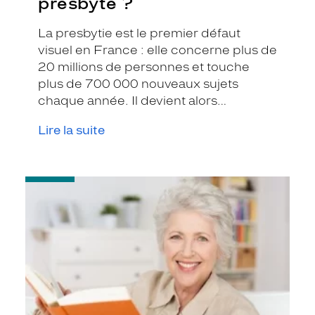
presbyte ?
La presbytie est le premier défaut
visuel en France : elle concerne plus de
20 millions de personnes et touche
plus de 700 000 nouveaux sujets
chaque année. Il devient alors
nécessaire de corriger votre vue et il
Lire la suite
est possible de le faire avec des lentilles
de contact !
-
Vrai
ou
faux
?
On
peut
mettre
des
lentilles
en