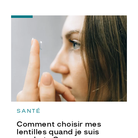
-
Comment
choisir
mes
lentilles
quand
je
suis
presbyte
?
SANTÉ
Comment choisir mes
lentilles quand je suis