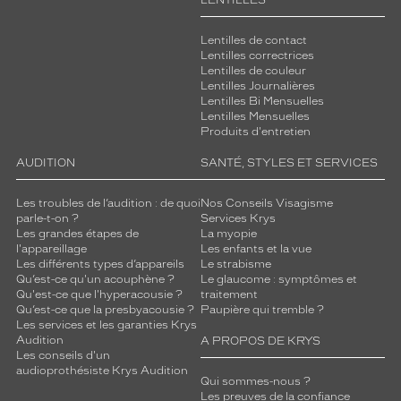
Lentilles de contact
Lentilles correctrices
Lentilles de couleur
Lentilles Journalières
Lentilles Bi Mensuelles
Lentilles Mensuelles
Produits d'entretien
AUDITION
SANTÉ, STYLES ET SERVICES
Les troubles de l’audition : de quoi
Nos Conseils Visagisme
parle-t-on ?
Services Krys
Les grandes étapes de
La myopie
l'appareillage
Les enfants et la vue
Les différents types d’appareils
Le strabisme
Qu’est-ce qu'un acouphène ?
Le glaucome : symptômes et
Qu'est-ce que l'hyperacousie ?
traitement
Qu’est-ce que la presbyacousie ?
Paupière qui tremble ?
Les services et les garanties Krys
Audition
A PROPOS DE KRYS
Les conseils d'un
audioprothésiste Krys Audition
Qui sommes-nous ?
Les preuves de la confiance