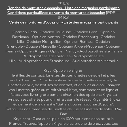
86
Ko
]
Reprise de montures d’occasion - Liste des magasins participants
Conditions particulières de vente de montures d’occasion
[PDF —
94
Ko
]
Vente de montures d’occasion - Liste des magasins participants
Opticien Paris
-
Opticien Toulouse
-
Opticien Lyon
-
Opticien
Bordeaux
-
Opticien Nantes
-
Opticien Strasbourg
-
Opticien
Lille
-
Opticien Montpellier
-
Opticien Rennes
-
Opticien
Grenoble
-
Opticien Marseille
-
Opticien Aix-en-Provence
-
Opticien
Reims
-
Opticien Angers
-
Opticien Nancy
-
Audioprothésiste Paris
-
Audioprothésiste Toulouse
-
Audioprothésiste
Lille
-
Audioprothésiste Strasbourg
-
Audioprothésiste Marseille
Krys, Opticien en ligne :
lentilles de contact
,
lunettes de vue
,
lunettes de soleil
et
piles
audio
Krys.com : Site de vente en ligne de lunettes de soleil, de
lunettes de vue, de
lentilles de contact
, et de piles audios. Essayez
vos lunettes grâce au miroir virtuel Krys, commandez en ligne et
faites vous livrer gratuitement chez l'un des opticiens Krys. La
livraison est offerte pour un retrait dans le réseau Krys. Bénéficiez
également de la garantie "Satisfait ou remboursé 30 jours".
Retrouvez nos marques de lunettes de vue et
lunettes de soleil : Ray
Ban
Krys.com : C’est aussi plus de 1000 opticiens dans toute la
France.
Trouvez l’opticien Krys le plus proche de chez vous
. Les