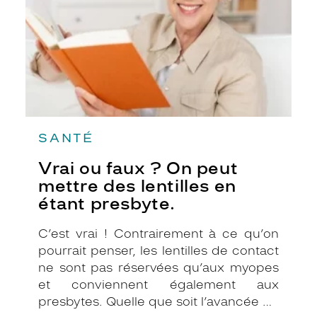
peut
mettre
des
lentilles
en
étant
presbyte.
SANTÉ
Vrai ou faux ? On peut
mettre des lentilles en
étant presbyte.
C’est vrai ! Contrairement à ce qu’on
pourrait penser, les lentilles de contact
ne sont pas réservées qu’aux myopes
et conviennent également aux
presbytes. Quelle que soit l’avancée de