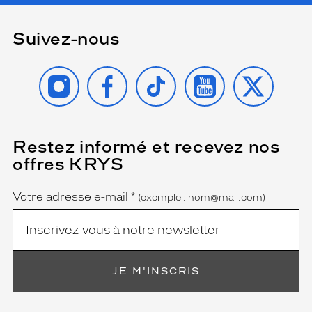
Suivez-nous
INSTAGRAM
FACEBOOK
TIKTOK
YOUTUBE
X
Restez informé et recevez nos
(Ce
champ
offres KRYS
est
Name
obligatoire)
Votre adresse e-mail
*
(exemple : nom@mail.com)
JE M'INSCRIS