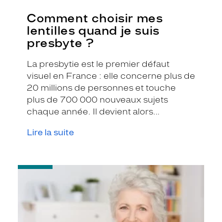
Comment choisir mes
lentilles quand je suis
presbyte ?
La presbytie est le premier défaut
visuel en France : elle concerne plus de
20 millions de personnes et touche
plus de 700 000 nouveaux sujets
chaque année. Il devient alors
nécessaire de corriger votre vue et il
Lire la suite
est possible de le faire avec des lentilles
de contact !
-
Vrai
ou
faux
?
On