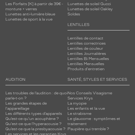
Les Forfaits [K] à partir de 39€ -
Lunettes de soleil Gucci
monture + verres
Lunettes de soleil Oakley
Lunettes anti-lumière bleue
Soldes
Lunettes de sport à la vue
LENTILLES
Lentilles de contact
Lentilles correctrices
Lentilles de couleur
Lentilles Journalières
Lentilles Bi Mensuelles
Lentilles Mensuelles
Produits d'entretien
AUDITION
SANTÉ, STYLES ET SERVICES
Les troubles de l’audition : de quoi
Nos Conseils Visagisme
parle-t-on ?
Services Krys
Les grandes étapes de
La myopie
l'appareillage
Les enfants et la vue
Les différents types d’appareils
Le strabisme
Qu’est-ce qu'un acouphène ?
Le glaucome : symptômes et
Qu'est-ce que l'hyperacousie ?
traitement
Qu’est-ce que la presbyacousie ?
Paupière qui tremble ?
Les services et les garanties Krys