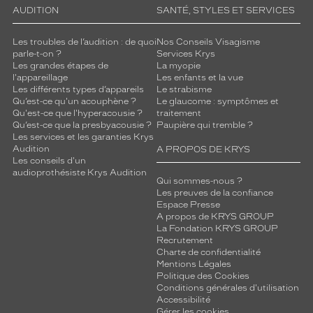
Ecaille
AUDITION
SANTÉ, STYLES ET SERVICES
Fonce
Couleur
Les troubles de l’audition : de quoi
Nos Conseils Visagisme
du
parle-t-on ?
Services Krys
verre
Les grandes étapes de
La myopie
l'appareillage
Les enfants et la vue
G15
Les différents types d’appareils
Le strabisme
Qu’est-ce qu'un acouphène ?
Le glaucome : symptômes et
Indice
Qu'est-ce que l'hyperacousie ?
traitement
de
Qu’est-ce que la presbyacousie ?
Paupière qui tremble ?
protection
Les services et les garanties Krys
Audition
A PROPOS DE KRYS
3
Les conseils d'un
audioprothésiste Krys Audition
Polarisant
Qui sommes-nous ?
Les preuves de la confiance
Non
Espace Presse
Type
A propos de KRYS GROUP
La Fondation KRYS GROUP
de
Recrutement
verres
Charte de confidentialité
compatibles
Mentions Légales
Politique des Cookies
Progressifs
Conditions générales d'utilisation
Unifocaux
Accessibilité
Gérer les cookies