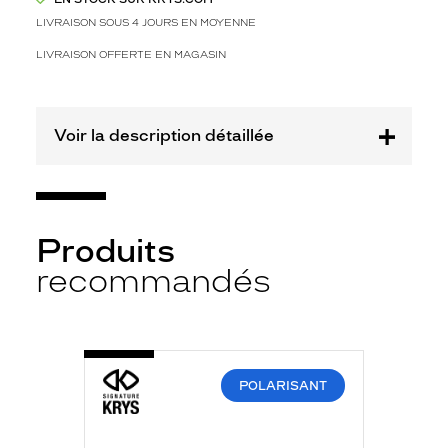
e
f
LIVRAISON SOUS 4 JOURS EN MOYENNE
o
LIVRAISON OFFERTE EN MAGASIN
n
c
é
a
Voir la description détaillée
u
f
i
n
i
Produits
b
r
recommandés
i
l
l
a
-
n
SKE2207-
t
E
POLARISANT
401
,
NOIR
i
MAT
n