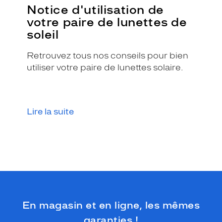
Notice d'utilisation de
t
e
votre paire de lunettes de
s
soleil
v
o
Retrouvez tous nos conseils pour bien
s
utiliser votre paire de lunettes solaire.
t
e
n
u
e
Lire la suite
s
!
S
a
f
o
r
m
e
En magasin et en ligne, les mêmes
p
a
garanties !