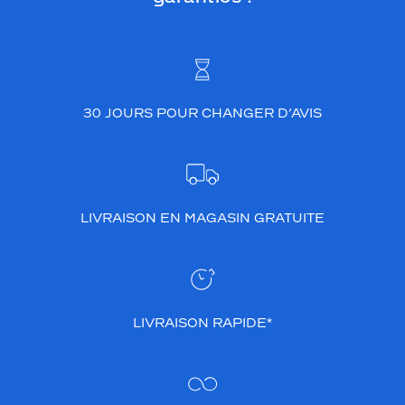
n
t
o
s
v
i
30 JOURS POUR CHANGER D’AVIS
e
n
d
r
a
s
LIVRAISON EN MAGASIN GRATUITE
u
b
t
i
l
e
LIVRAISON RAPIDE*
m
e
n
t