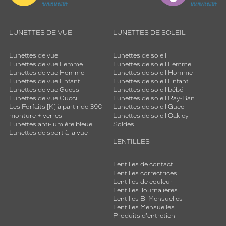
 mm
 mm
LUNETTES DE VUE
LUNETTES DE SOLEIL
Détails
Lunettes de vue
Lunettes de soleil
techniques
Lunettes de vue Femme
Lunettes de soleil Femme
Lunettes de vue Homme
Lunettes de soleil Homme
Genre
Lunettes de vue Enfant
Lunettes de soleil Enfant
Lunettes de vue Guess
Lunettes de soleil bébé
Lunettes de vue Gucci
Lunettes de soleil Ray-Ban
Homme
Les Forfaits [K] à partir de 39€ -
Lunettes de soleil Gucci
Forme
monture + verres
Lunettes de soleil Oakley
de
Lunettes anti-lumière bleue
Soldes
la
Lunettes de sport à la vue
monture
LENTILLES
Pantos
Lentilles de contact
Couleur
Lentilles correctrices
de
Lentilles de couleur
la
Lentilles Journalières
Lentilles Bi Mensuelles
monture
Lentilles Mensuelles
Produits d'entretien
901531