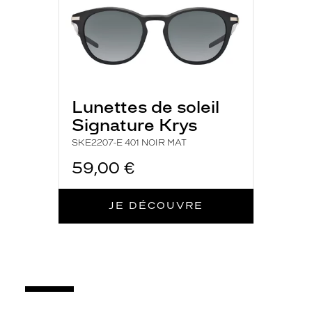
d
é
m
o
d
a
b
Lunettes de soleil
l
e
Signature Krys
,
SKE2207-E 401 NOIR MAT
q
u
59,00 €
i
s
a
JE DÉCOUVRE
u
r
a
a
p
p
o