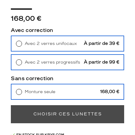
R
S
O
168,00 €
L
,
Avec correction
a
v
À partir de 39 €
Avec 2 verres unifocaux
e
Retrait en magasin
Offert
c
u
À partir de 99 €
Avec 2 verres progressifs
n
Retrait en magasin
Offert
m
o
Sans correction
t
i
168,00 €
Monture seule
f
Livraison à domicile
5,90 €
é
Retrait en magasin
Offert
c
a
CHOISIR CES LUNETTES
i
l
l
EN STOCK SUR KRYS.COM