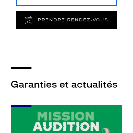
PRENDRE RENDEZ‑VOUS
Garanties et actualités
-
Leur
audition
mérite
votre