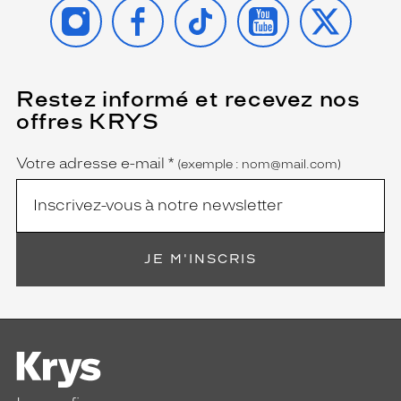
INSTAGRAM
FACEBOOK
TIKTOK
YOUTUBE
X
Restez informé et recevez nos
(Ce
champ
offres KRYS
est
Name
obligatoire)
Votre adresse e-mail
*
(exemple : nom@mail.com)
JE M'INSCRIS