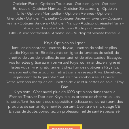
Opticien Paris
-
Opticien Toulouse
-
Opticien Lyon
-
Opticien
Bordeaux
-
Opticien Nantes
-
Opticien Strasbourg
-
Opticien
Lille
-
Opticien Montpellier
-
Opticien Rennes
-
Opticien
Grenoble
-
Opticien Marseille
-
Opticien Aix-en-Provence
-
Opticien
Reims
-
Opticien Angers
-
Opticien Nancy
-
Audioprothésiste Paris
-
Audioprothésiste Toulouse
-
Audioprothésiste
Lille
-
Audioprothésiste Strasbourg
-
Audioprothésiste Marseille
Krys, Opticien en ligne :
lentilles de contact
,
lunettes de vue
,
lunettes de soleil
et
piles
audio
Krys.com : Site de vente en ligne de lunettes de soleil, de
lunettes de vue, de
lentilles de contact
, et de piles audios. Essayez
vos lunettes grâce au miroir virtuel Krys, commandez en ligne et
faites vous livrer gratuitement chez l'un des opticiens Krys. La
livraison est offerte pour un retrait dans le réseau Krys. Bénéficiez
également de la garantie "Satisfait ou remboursé 30 jours".
Retrouvez nos marques de lunettes de vue et
lunettes de soleil : Ray
Ban
Krys.com : C’est aussi plus de 1000 opticiens dans toute la
France.
Trouvez l’opticien Krys le plus proche de chez vous
. Les
lunettes/lentilles sont des dispositifs médicaux qui constituent des
produits de santé réglementés portant à ce titre le marquage CE.
En cas de doute, consultez un professionnel de santé spécialisé.