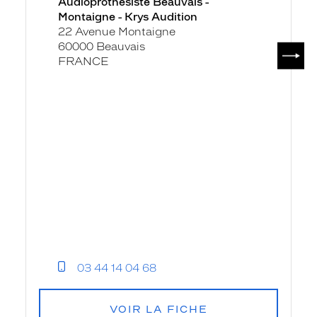
Audioprothésiste Beauvais -
Montaigne - Krys Audition
22 Avenue Montaigne
60000 Beauvais
SUIV
FRANCE
03 44 14 04 68
VOIR LA FICHE