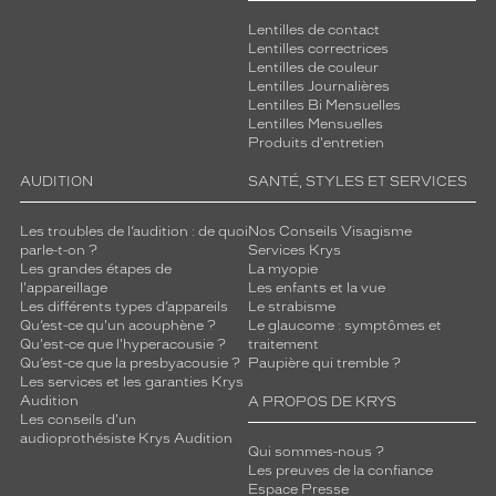
Lentilles de contact
Lentilles correctrices
Lentilles de couleur
Lentilles Journalières
Lentilles Bi Mensuelles
Lentilles Mensuelles
Produits d'entretien
AUDITION
SANTÉ, STYLES ET SERVICES
Les troubles de l’audition : de quoi
Nos Conseils Visagisme
parle-t-on ?
Services Krys
Les grandes étapes de
La myopie
l'appareillage
Les enfants et la vue
Les différents types d’appareils
Le strabisme
Qu’est-ce qu'un acouphène ?
Le glaucome : symptômes et
Qu'est-ce que l'hyperacousie ?
traitement
Qu’est-ce que la presbyacousie ?
Paupière qui tremble ?
Les services et les garanties Krys
Audition
A PROPOS DE KRYS
Les conseils d'un
audioprothésiste Krys Audition
Qui sommes-nous ?
Les preuves de la confiance
Espace Presse