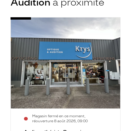
Audition
à proximité
Voir
Audioprothésiste
la
Beauvais
fiche
-
Montaigne
-
Krys
Audition
Magasin fermé en ce moment,
réouverture 8 août 2026, 09:00