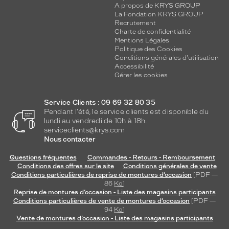
A propos de KRYS GROUP
La Fondation KRYS GROUP
Recrutement
Charte de confidentialité
Mentions Légales
Politique des Cookies
Conditions générales d'utilisation
Accessibilité
Gérer les cookies
Service Clients : 09 69 32 80 35
Pendant l'été, le service clients est disponible du
lundi au vendredi de 10h à 18h.
serviceclients@krys.com
Nous contacter
Questions fréquentes
Commandes - Retours - Remboursement
Conditions des offres sur le site
Conditions générales de vente
Conditions particulières de reprise de montures d’occasion
[PDF —
86
Ko
]
Reprise de montures d’occasion - Liste des magasins participants
Conditions particulières de vente de montures d’occasion
[PDF —
94
Ko
]
Vente de montures d’occasion - Liste des magasins participants