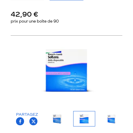
42,90 €
prix pour une
boîte de 90
Précédent
Sui
PARTAGEZ
T.PROJECT.KRYS.FRONT.SHARE_FACEBOO
T.PROJECT.KRYS.FRONT.SHARE_TWI