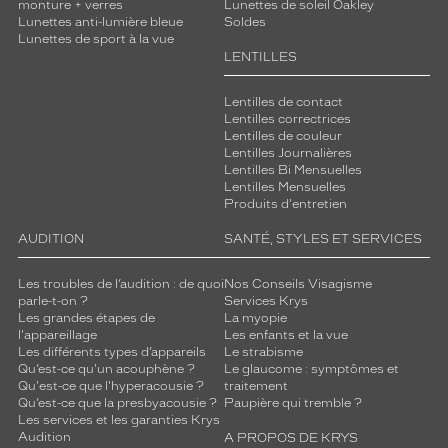
monture + verres
Lunettes de soleil Oakley
Lunettes anti-lumière bleue
Soldes
Lunettes de sport à la vue
LENTILLES
Lentilles de contact
Lentilles correctrices
Lentilles de couleur
Lentilles Journalières
Lentilles Bi Mensuelles
Lentilles Mensuelles
Produits d'entretien
AUDITION
SANTÉ, STYLES ET SERVICES
Les troubles de l’audition : de quoi
Nos Conseils Visagisme
parle-t-on ?
Services Krys
Les grandes étapes de
La myopie
l'appareillage
Les enfants et la vue
Les différents types d’appareils
Le strabisme
Qu’est-ce qu'un acouphène ?
Le glaucome : symptômes et
Qu'est-ce que l'hyperacousie ?
traitement
Qu’est-ce que la presbyacousie ?
Paupière qui tremble ?
Les services et les garanties Krys
Audition
A PROPOS DE KRYS