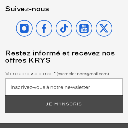
Suivez-nous
INSTAGRAM
FACEBOOK
TIKTOK
YOUTUBE
X
Restez informé et recevez nos
(Ce
champ
offres KRYS
est
Name
obligatoire)
Votre adresse e-mail
*
(exemple : nom@mail.com)
JE M'INSCRIS