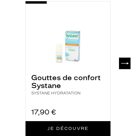
-
SYSTANE
HYDRATATION
SUIV
Gouttes de confort
Systane
SYSTANE HYDRATATION
17,90 €
JE DÉCOUVRE