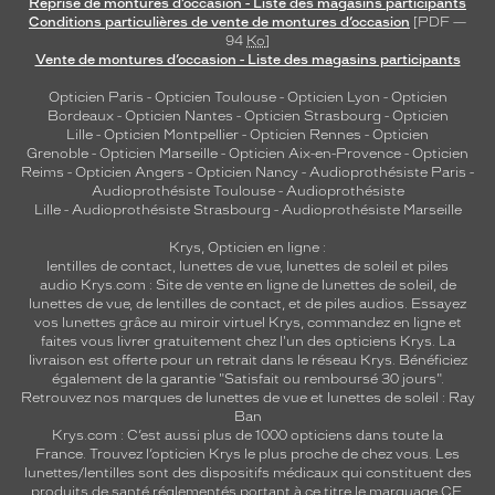
Reprise de montures d’occasion - Liste des magasins participants
Conditions particulières de vente de montures d’occasion
[PDF —
94
Ko
]
Vente de montures d’occasion - Liste des magasins participants
Opticien Paris
-
Opticien Toulouse
-
Opticien Lyon
-
Opticien
Bordeaux
-
Opticien Nantes
-
Opticien Strasbourg
-
Opticien
Lille
-
Opticien Montpellier
-
Opticien Rennes
-
Opticien
Grenoble
-
Opticien Marseille
-
Opticien Aix-en-Provence
-
Opticien
Reims
-
Opticien Angers
-
Opticien Nancy
-
Audioprothésiste Paris
-
Audioprothésiste Toulouse
-
Audioprothésiste
Lille
-
Audioprothésiste Strasbourg
-
Audioprothésiste Marseille
Krys, Opticien en ligne :
lentilles de contact
,
lunettes de vue
,
lunettes de soleil
et
piles
audio
Krys.com : Site de vente en ligne de lunettes de soleil, de
lunettes de vue, de
lentilles de contact
, et de piles audios. Essayez
vos lunettes grâce au miroir virtuel Krys, commandez en ligne et
faites vous livrer gratuitement chez l'un des opticiens Krys. La
livraison est offerte pour un retrait dans le réseau Krys. Bénéficiez
également de la garantie "Satisfait ou remboursé 30 jours".
Retrouvez nos marques de lunettes de vue et
lunettes de soleil : Ray
Ban
Krys.com : C’est aussi plus de 1000 opticiens dans toute la
France.
Trouvez l’opticien Krys le plus proche de chez vous
. Les
lunettes/lentilles sont des dispositifs médicaux qui constituent des
produits de santé réglementés portant à ce titre le marquage CE.