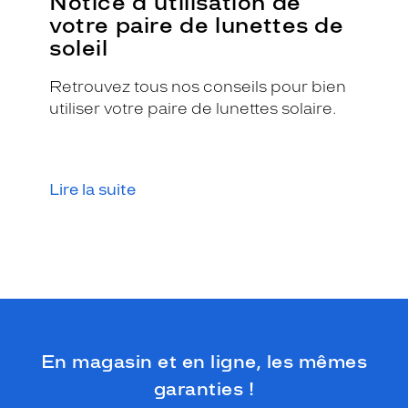
Notice d'utilisation de
t
votre paire de lunettes de
i
soleil
o
n
Retrouvez tous nos conseils pour bien
s
o
utiliser votre paire de lunettes solaire.
l
a
i
r
Lire la suite
e
o
p
t
i
m
a
l
e
En magasin et en ligne, les mêmes
!
D
garanties !
e