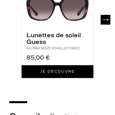
l
l
e
SUIV
s
i
n
Lunettes de soleil
c
a
Guess
r
GU7863 5852F ECAILLE FONCE
n
e
85,00 €
n
t
é
JE DÉCOUVRE
g
a
l
e
m
e
n
t