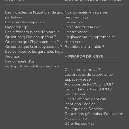
monture
Les troubles de l’audition : de quoi
Nos Conseils Visagisme
Carré
parle-t-on ?
Services Krys
Couleur
Les grandes étapes de
La myopie
de
l'appareillage
Les enfants et la vue
la
Les différents types d’appareils
Le strabisme
monture
Qu’est-ce qu'un acouphène ?
Le glaucome : symptômes et
Qu'est-ce que l'hyperacousie ?
traitement
Qu’est-ce que la presbyacousie ?
Paupière qui tremble ?
402
Les services et les garanties Krys
Noir
Audition
A PROPOS DE KRYS
Brillant
Les conseils d'un
Couleur
audioprothésiste Krys Audition
Qui sommes-nous ?
du
Les preuves de la confiance
verre
Espace Presse
A propos de KRYS GROUP
Gris
La Fondation KRYS GROUP
Recrutement
Indice
Charte de confidentialité
de
Mentions Légales
protection
Politique des Cookies
Conditions générales d'utilisation
3
Accessibilité
Polarisant
Gérer les cookies