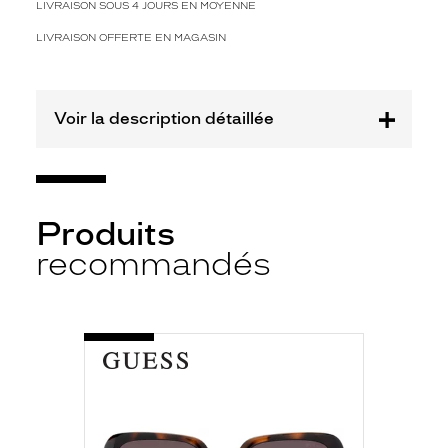
t
LIVRAISON SOUS 4 JOURS EN MOYENNE
r
LIVRAISON OFFERTE EN MAGASIN
e
l
e
u
Voir la description détaillée
r
g
r
a
n
d
Produits
e
recommandés
t
e
n
d
-
a
GU7863
n
5852F
c
ECAILLE
FONCE
e
,
e