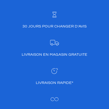
s
u
r
c
r
30 JOURS POUR CHANGER D’AVIS
o
î
t
,
l
a
LIVRAISON EN MAGASIN GRATUITE
c
o
u
l
e
u
LIVRAISON RAPIDE*
r
g
r
i
s