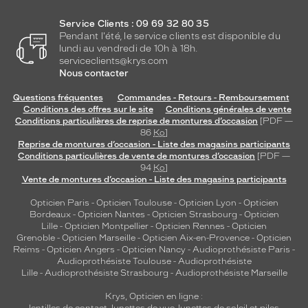
Non
Service Clients : 09 69 32 80 35
Type
Pendant l'été, le service clients est disponible du
de
lundi au vendredi de 10h à 18h.
verres
serviceclients@krys.com
compatibles
Nous contacter
Progressifs
Questions fréquentes
Commandes - Retours - Remboursement
Conditions des offres sur le site
Conditions générales de vente
Unifocaux
Conditions particulières de reprise de montures d’occasion
[PDF —
Type
86
Ko
]
de
Reprise de montures d’occasion - Liste des magasins participants
montage
Conditions particulières de vente de montures d’occasion
[PDF —
94
Ko
]
Cerclé
Vente de montures d’occasion - Liste des magasins participants
Taille
Opticien Paris
-
Opticien Toulouse
-
Opticien Lyon
-
Opticien
de
Bordeaux
-
Opticien Nantes
-
Opticien Strasbourg
-
Opticien
monture
Lille
-
Opticien Montpellier
-
Opticien Rennes
-
Opticien
Grenoble
-
Opticien Marseille
-
Opticien Aix-en-Provence
-
Opticien
L
Reims
-
Opticien Angers
-
Opticien Nancy
-
Audioprothésiste Paris
-
Matière
Audioprothésiste Toulouse
-
Audioprothésiste
Lille
-
Audioprothésiste Strasbourg
-
Audioprothésiste Marseille
Plastique
Krys, Opticien en ligne :
Fournisseur