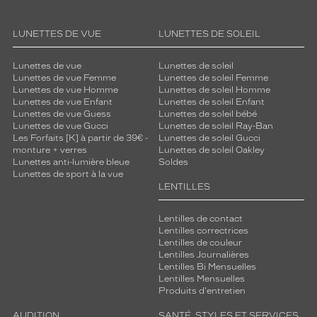
Dimensions
de
la
LUNETTES DE VUE
LUNETTES DE SOLEIL
monture
Lunettes de vue
Lunettes de soleil
Lunettes de vue Femme
Lunettes de soleil Femme
Lunettes de vue Homme
Lunettes de soleil Homme
4 mm
0 mm
Lunettes de vue Enfant
Lunettes de soleil Enfant
Lunettes de vue Guess
Lunettes de soleil bébé
Lunettes de vue Gucci
Lunettes de soleil Ray-Ban
Les Forfaits [K] à partir de 39€ -
Lunettes de soleil Gucci
monture + verres
Lunettes de soleil Oakley
Lunettes anti-lumière bleue
Soldes
 mm
 mm
Lunettes de sport à la vue
LENTILLES
Détails
techniques
Lentilles de contact
Lentilles correctrices
Genre
Lentilles de couleur
Lentilles Journalières
Femme
Lentilles Bi Mensuelles
Lentilles Mensuelles
Forme
Produits d'entretien
de
la
AUDITION
SANTÉ, STYLES ET SERVICES