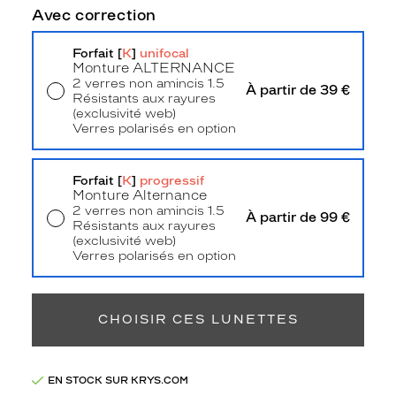
n
Avec correction
t
u
Forfait [
K
]
unifocal
r
Monture
ALTERNANCE
e
2 verres non amincis 1.5
À partir de 39 €
s
Résistants aux rayures
(exclusivité web)
i
Verres polarisés en option
m
Livraison à domicile
5,90 €
p
Retrait en magasin
Offert
o
Forfait [
K
]
progressif
s
Monture Alternance
a
2 verres non amincis 1.5
À partir de 99 €
n
Résistants aux rayures
t
(exclusivité web)
Verres polarisés en option
e
Retrait en magasin
Offert
s
,
c
CHOISIR CES LUNETTES
a
r
o
u
EN STOCK SUR KRYS.COM