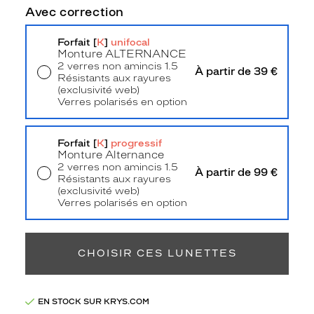
3
Avec correction
Polarisant
Forfait [
K
]
unifocal
Non
Monture
ALTERNANCE
Type
2 verres non amincis 1.5
À partir de 39 €
de
Résistants aux rayures
verres
(exclusivité web)
Verres polarisés en option
compatibles
Livraison à domicile
5,90 €
Retrait en magasin
Offert
Progressifs
Forfait [
K
]
progressif
Unifocaux
Monture Alternance
Type
2 verres non amincis 1.5
de
À partir de 99 €
Résistants aux rayures
montage
(exclusivité web)
Verres polarisés en option
Cerclé
Retrait en magasin
Offert
Taille
de
CHOISIR CES LUNETTES
monture
L
Afficher
EN STOCK SUR KRYS.COM
la