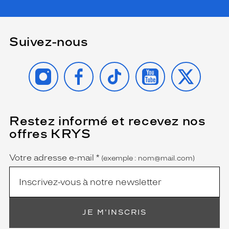
Suivez-nous
INSTAGRAM
FACEBOOK
TIKTOK
YOUTUBE
X
Restez informé et recevez nos
(Ce
champ
offres KRYS
est
Name
obligatoire)
Votre adresse e-mail
*
(exemple : nom@mail.com)
JE M'INSCRIS