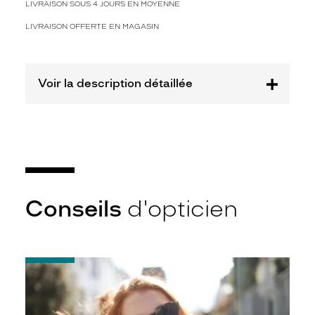
LIVRAISON SOUS 4 JOURS EN MOYENNE
mention
Prix
LIVRAISON OFFERTE EN MAGASIN
web
Non
Matière
Voir la description détaillée
Métal
Fournisseur
Codir
Marque
Alternance
Conseils
d'opticien
-
Notice
d'utilisation
de
votre