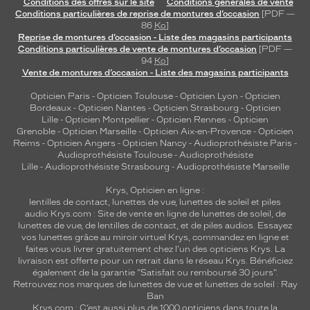
Conditions des offres sur le site
Conditions générales de vente
Conditions particulières de reprise de montures d’occasion
[PDF —
86
Ko
]
Reprise de montures d’occasion - Liste des magasins participants
Conditions particulières de vente de montures d’occasion
[PDF —
94
Ko
]
Vente de montures d’occasion - Liste des magasins participants
Opticien Paris
-
Opticien Toulouse
-
Opticien Lyon
-
Opticien
Bordeaux
-
Opticien Nantes
-
Opticien Strasbourg
-
Opticien
Lille
-
Opticien Montpellier
-
Opticien Rennes
-
Opticien
Grenoble
-
Opticien Marseille
-
Opticien Aix-en-Provence
-
Opticien
Reims
-
Opticien Angers
-
Opticien Nancy
-
Audioprothésiste Paris
-
Audioprothésiste Toulouse
-
Audioprothésiste
Lille
-
Audioprothésiste Strasbourg
-
Audioprothésiste Marseille
Krys, Opticien en ligne :
lentilles de contact
,
lunettes de vue
,
lunettes de soleil
et
piles
audio
Krys.com : Site de vente en ligne de lunettes de soleil, de
lunettes de vue, de
lentilles de contact
, et de piles audios. Essayez
vos lunettes grâce au miroir virtuel Krys, commandez en ligne et
faites vous livrer gratuitement chez l'un des opticiens Krys. La
livraison est offerte pour un retrait dans le réseau Krys. Bénéficiez
également de la garantie "Satisfait ou remboursé 30 jours".
Retrouvez nos marques de lunettes de vue et
lunettes de soleil : Ray
Ban
Krys.com : C’est aussi plus de 1000 opticiens dans toute la