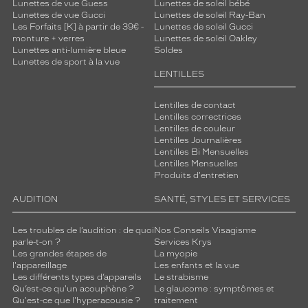
Lunettes de vue Guess
Lunettes de soleil bébé
Lunettes de vue Gucci
Lunettes de soleil Ray-Ban
Les Forfaits [K] à partir de 39€ -
Lunettes de soleil Gucci
monture + verres
Lunettes de soleil Oakley
Lunettes anti-lumière bleue
Soldes
Lunettes de sport à la vue
LENTILLES
Lentilles de contact
Lentilles correctrices
Lentilles de couleur
Lentilles Journalières
Lentilles Bi Mensuelles
Lentilles Mensuelles
Produits d'entretien
AUDITION
SANTÉ, STYLES ET SERVICES
Les troubles de l’audition : de quoi
Nos Conseils Visagisme
parle-t-on ?
Services Krys
Les grandes étapes de
La myopie
l'appareillage
Les enfants et la vue
Les différents types d’appareils
Le strabisme
Qu’est-ce qu'un acouphène ?
Le glaucome : symptômes et
Qu'est-ce que l'hyperacousie ?
traitement