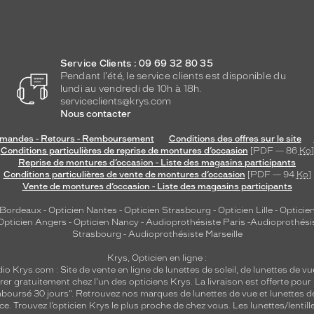
Service Clients : 09 69 32 80 35
Pendant l'été, le service clients est disponible du
lundi au vendredi de 10h à 18h.
serviceclients@krys.com
Nous contacter
andes - Retours - Remboursement
Conditions des offres sur le site
Conditions particulières de reprise de montures d’occasion
[PDF — 86
Ko
]
Reprise de montures d’occasion - Liste des magasins participants
Conditions particulières de vente de montures d’occasion
[PDF — 94
Ko
]
Vente de montures d’occasion - Liste des magasins participants
 Bordeaux
-
Opticien Nantes
-
Opticien Strasbourg
-
Opticien Lille
-
Opticien
Opticien Angers
-
Opticien Nancy
-
Audioprothésiste Paris
-
Audioprothési
Strasbourg
-
Audioprothésiste Marseille
Krys, Opticien en ligne :
dio
Krys.com : Site de vente en ligne de lunettes de soleil, de lunettes de vu
rer gratuitement chez l'un des opticiens Krys. La livraison est offerte pour
emboursé 30 jours". Retrouvez nos marques de lunettes de vue et
lunettes d
nce.
Trouvez l’opticien Krys le plus proche de chez vous
. Les lunettes/lenti