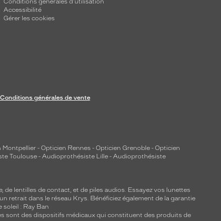
Conditions générales d'utilisation
Accessibilité
Gérer les cookies
Conditions générales de vente
 Montpellier
-
Opticien Rennes
-
Opticien Grenoble
-
Opticien
ste Toulouse
-
Audioprothésiste Lille
-
Audioprothésiste
e, de
lentilles de contact
, et de piles audios. Essayez vos lunettes
 un retrait dans le réseau Krys. Bénéficiez également de la garantie
e soleil : Ray Ban
lles sont des dispositifs médicaux qui constituent des produits de