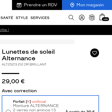
Prendre un RDV
Mon magasin
Mon
Afficher
SANTÉ
STYLE
SERVICES
vide
panie
la
recherche
fite !
Lunettes de soleil
Ajouter
à
Alternance
ma
ALT25213 212 OR BRILLANT
liste
d’envies
29,00 €
Avec correction
ivant
Forfait [
K
]
unifocal
Monture
ALTERNANCE
2 verres non amincis 1.5