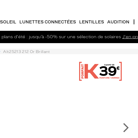
SOLEIL
LUNETTES CONNECTÉES
LENTILLES
AUDITION
plans d'été : jusqu’à -50% sur une sélection de solaires
J'en pro
Alt25213 212 Or Brillant
Su