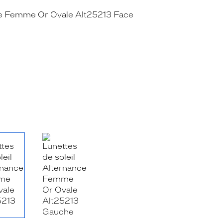
RE_FACEBOOK_TITLE
.SHARE_TWITTER_TITLE