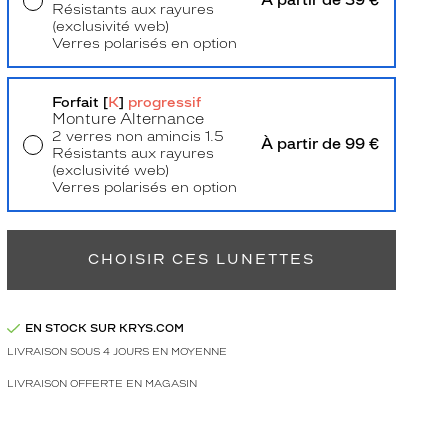
À partir de 39 €
Résistants aux rayures
(exclusivité web)
Verres polarisés en option
Livraison à domicile
5,90 €
Retrait en magasin
Offert
Forfait [
K
]
progressif
Monture Alternance
2 verres non amincis 1.5
À partir de 99 €
Résistants aux rayures
(exclusivité web)
Verres polarisés en option
Retrait en magasin
Offert
CHOISIR CES LUNETTES
EN STOCK SUR KRYS.COM
LIVRAISON SOUS 4 JOURS EN MOYENNE
LIVRAISON OFFERTE EN MAGASIN