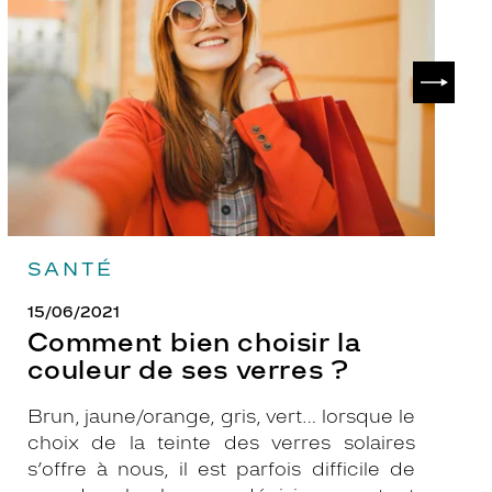
la
v
couleur
p
de
?
SUIVAN
ses
verres
?
SANTÉ
15/06/2021
Comment bien choisir la
couleur de ses verres ?
Brun, jaune/orange, gris, vert… lorsque le
choix de la teinte des verres solaires
s’offre à nous, il est parfois difficile de