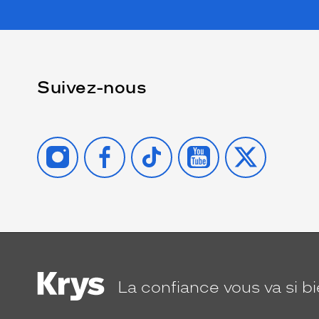
Suivez-nous
INSTAGRAM
FACEBOOK
TIKTOK
YOUTUBE
X
La confiance
vous va si b