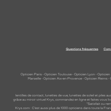
Questions fréquentes
Comm
Opticien Paris
-
Opticien Toulouse
-
Opticien Lyon
-
Opticien
Marseille
-
Opticien Aix-en-Provence
-
Opticien Reims
-
lentilles de contact
,
lunettes de vue
,
lunettes de soleil
et
piles au
grâce au miroir virtuel Krys, commandez en ligne et faites vous liv
"Satisfait ou r
Krys.com : C’est aussi plus de 1000 opticiens dans toute la Fra