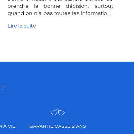
prendre la bonne décision, surtout
quand on n’a pas toutes les informations
nécessaires. Les opticiens Krys sont là
Lire la suite
pour vous conseiller et apporter leur
expertise afin que vous fassiez le bon
choix en fonction de votre amétropie
et/ou de l’activité sportive pratiquée.
 !
 À VIE
GARANTIE CASSE 2 ANS