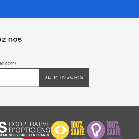
ez nos
il.com)
JE M'INSCRIS