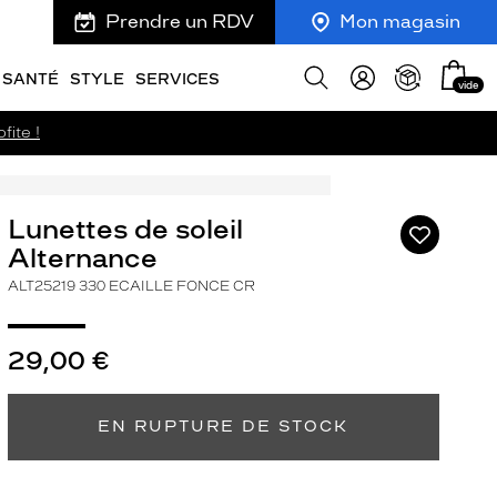
Prendre un RDV
Mon magasin
Mon
Afficher
SANTÉ
STYLE
SERVICES
vide
panie
la
recherche
fite !
Lunettes de soleil
Ajouter
à
Alternance
ma
ALT25219 330 ECAILLE FONCE CR
liste
d’envies
29,00 €
EN RUPTURE DE STOCK
ivant