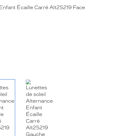
RE_FACEBOOK_TITLE
.SHARE_TWITTER_TITLE