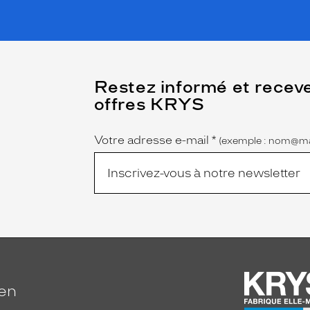
(Ce
Restez informé et recev
champ
offres KRYS
est
Name
obligatoire)
Votre adresse e-mail
*
(exemple : nom@ma
ien