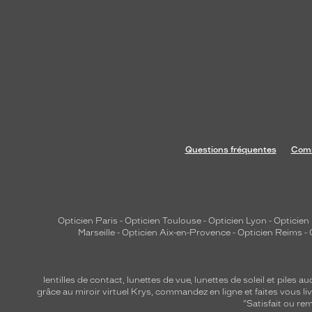
Questions fréquentes
Comm
Opticien Paris
-
Opticien Toulouse
-
Opticien Lyon
-
Opticien
Marseille
-
Opticien Aix-en-Provence
-
Opticien Reims
-
lentilles de contact
,
lunettes de vue
,
lunettes de soleil
et
piles au
grâce au miroir virtuel Krys, commandez en ligne et faites vous liv
"Satisfait ou r