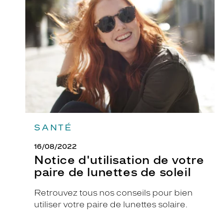
de
votre
paire
de
lunettes
de
soleil
SANTÉ
16/08/2022
Notice d'utilisation de votre
paire de lunettes de soleil
Retrouvez tous nos conseils pour bien
utiliser votre paire de lunettes solaire.