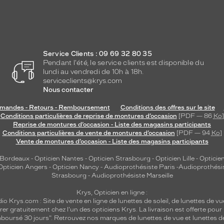
Service Clients : 09 69 32 80 35
Pendant l'été, le service clients est disponible du
lundi au vendredi de 10h à 18h.
serviceclients@krys.com
Nous contacter
andes - Retours - Remboursement
Conditions des offres sur le site
Conditions particulières de reprise de montures d’occasion
[PDF — 86
Ko
]
Reprise de montures d’occasion - Liste des magasins participants
Conditions particulières de vente de montures d’occasion
[PDF — 94
Ko
]
Vente de montures d’occasion - Liste des magasins participants
 Bordeaux
-
Opticien Nantes
-
Opticien Strasbourg
-
Opticien Lille
-
Opticien
Opticien Angers
-
Opticien Nancy
-
Audioprothésiste Paris
-
Audioprothési
Strasbourg
-
Audioprothésiste Marseille
Krys, Opticien en ligne :
dio
Krys.com : Site de vente en ligne de lunettes de soleil, de lunettes de vu
rer gratuitement chez l'un des opticiens Krys. La livraison est offerte pour
emboursé 30 jours". Retrouvez nos marques de lunettes de vue et
lunettes d