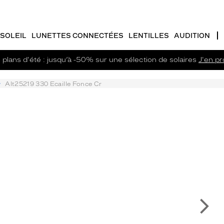
SOLEIL
LUNETTES CONNECTÉES
LENTILLES
AUDITION
plans d'été : jusqu’à -50% sur une sélection de solaires
J'en pro
Alt25219 330 Ecaille Fonce Cr
Su