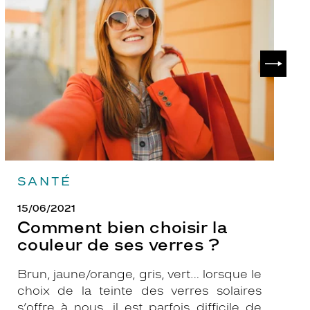
choisir
le
la
v
couleur
p
de
?
SUIVAN
ses
verres
?
SANTÉ
15/06/2021
Comment bien choisir la
couleur de ses verres ?
Brun, jaune/orange, gris, vert… lorsque le
choix de la teinte des verres solaires
s’offre à nous, il est parfois difficile de