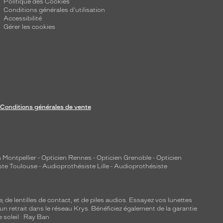
Politique des Cookies
Conditions générales d'utilisation
Accessibilité
Gérer les cookies
Conditions générales de vente
 Montpellier
-
Opticien Rennes
-
Opticien Grenoble
-
Opticien
ste Toulouse
-
Audioprothésiste Lille
-
Audioprothésiste
e, de
lentilles de contact
, et de piles audios. Essayez vos lunettes
 un retrait dans le réseau Krys. Bénéficiez également de la garantie
e soleil : Ray Ban