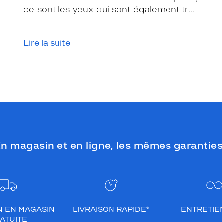
ce sont les yeux qui sont également très
exposés aux rayonnements ultraviolets
(UV). Même si le soleil se fait discret ou
Lire la suite
que le temps est couvert, il est donc
impératif de les protéger en ville, à la
mer, à la montagne, lors de toutes les
activités en extérieur.
n magasin et en ligne, les mêmes garanties
N EN MAGASIN
LIVRAISON RAPIDE*
ENTRETIEN
ATUITE