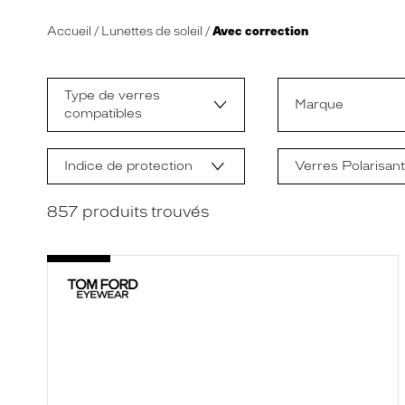
Accueil
Lunettes de soleil
Avec correction
L
a
m
Type de verres
o
Marque
compatibles
d
i
f
i
Indice de protection
Verres Polarisan
c
a
t
857
produits trouvés
i
o
n
d
'
u
n
f
i
l
t
r