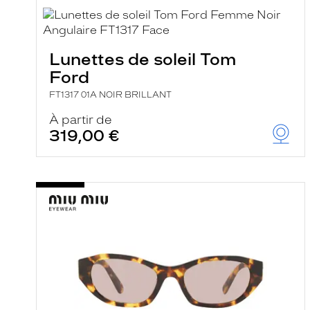
e
l
a
n
c
Lunettes de soleil Tom
e
a
Ford
u
t
FT1317 01A NOIR BRILLANT
o
À partir de
m
a
319,00 €
t
i
q
u
e
m
e
n
t
l
a
r
e
c
h