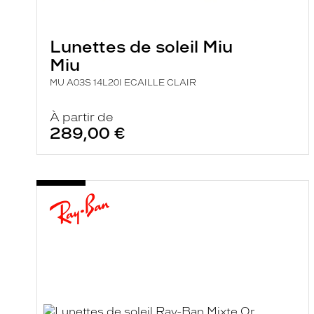
e
r
c
Lunettes de soleil Miu
h
e
Miu
e
t
MU A03S 14L20I ECAILLE CLAIR
r
e
À partir de
c
h
289,00 €
a
r
g
e
l
a
p
a
g
e