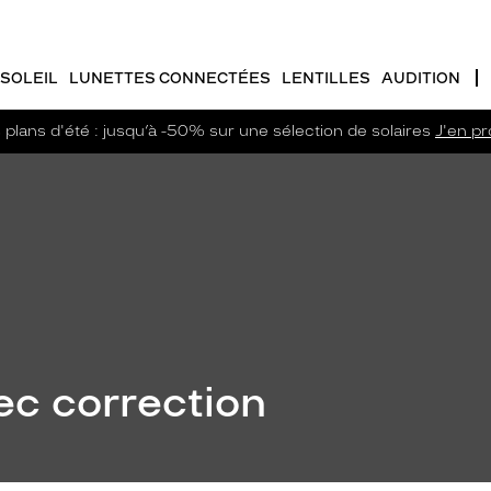
SOLEIL
LUNETTES CONNECTÉES
LENTILLES
AUDITION
plans d'été : jusqu’à -50% sur une sélection de solaires
J'en pro
ec correction