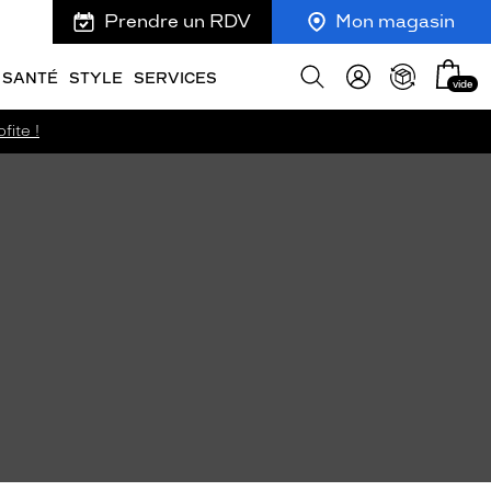
Prendre un RDV
Mon magasin
Mon
Afficher
SANTÉ
STYLE
SERVICES
vide
panie
la
recherche
fite !