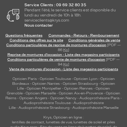
protection
Service Clients : 09 69 32 80 35
Pendant l'été, le service clients est disponible du
3
lundi au vendredi de 10h à 18h.
Polarisant
serviceclients@krys.com
Nous contacter
Non
Type
Questions fréquentes
Commandes - Retours - Remboursement
de
Conditions des offres sur le site
Conditions générales de vente
Conditions particulières de reprise de montures d’occasion
[PDF —
verres
86
Ko
]
compatibles
Reprise de montures d’occasion - Liste des magasins participants
Conditions particulières de vente de montures d’occasion
[PDF —
Progressifs
94
Ko
]
Unifocaux
Vente de montures d’occasion - Liste des magasins participants
Type
Opticien Paris
-
Opticien Toulouse
-
Opticien Lyon
-
Opticien
de
Bordeaux
-
Opticien Nantes
-
Opticien Strasbourg
-
Opticien
montage
Lille
-
Opticien Montpellier
-
Opticien Rennes
-
Opticien
Grenoble
-
Opticien Marseille
-
Opticien Aix-en-Provence
-
Opticien
Cerclé
Reims
-
Opticien Angers
-
Opticien Nancy
-
Audioprothésiste Paris
-
Taille
Audioprothésiste Toulouse
-
Audioprothésiste
de
Lille
-
Audioprothésiste Strasbourg
-
Audioprothésiste Marseille
monture
Krys, Opticien en ligne :
lentilles de contact
,
lunettes de vue
,
lunettes de soleil
et
piles
S