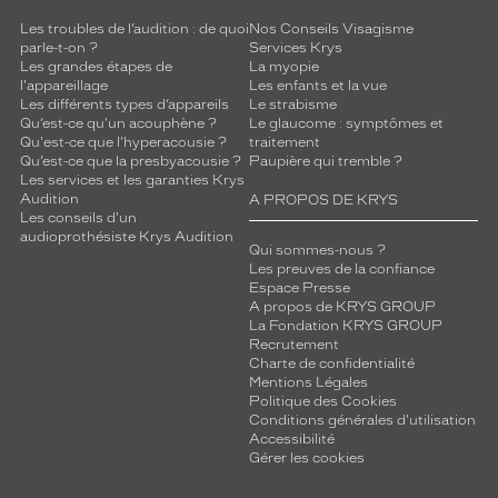
Femme
Les troubles de l’audition : de quoi
Nos Conseils Visagisme
Forme
parle-t-on ?
Services Krys
de
Les grandes étapes de
La myopie
la
l'appareillage
Les enfants et la vue
monture
Les différents types d’appareils
Le strabisme
Qu’est-ce qu'un acouphène ?
Le glaucome : symptômes et
Papillon
Qu'est-ce que l'hyperacousie ?
traitement
Qu’est-ce que la presbyacousie ?
Paupière qui tremble ?
Couleur
Les services et les garanties Krys
de
Audition
A PROPOS DE KRYS
la
Les conseils d'un
monture
audioprothésiste Krys Audition
Qui sommes-nous ?
Les preuves de la confiance
001
Espace Presse
Noir
A propos de KRYS GROUP
Brillant
La Fondation KRYS GROUP
Couleur
Recrutement
Charte de confidentialité
du
Mentions Légales
verre
Politique des Cookies
Conditions générales d'utilisation
Gris
Accessibilité
Indice
Gérer les cookies
de