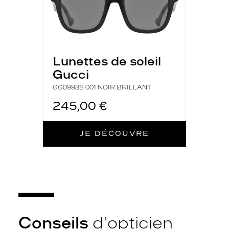
n
e
a
l
l
u
Lunettes de soleil
r
Gucci
e
GG0998S 001 NOIR BRILLANT
c
h
245,00 €
i
c
e
JE DÉCOUVRE
t
c
l
a
s
s
e
.
Conseils
d'opticien
S