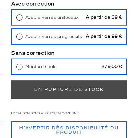
à
Avec correction
l
a
À partir de 39 €
Avec 2 verres unifocaux
f
Retrait en magasin
Offert
o
r
À partir de 99 €
Avec 2 verres progressifs
m
Retrait en magasin
Offert
e
p
Sans correction
a
p
279,00 €
Monture seule
i
Livraison à domicile
5,90 €
l
Retrait en magasin
Offert
l
o
EN RUPTURE DE STOCK
n
n
a
n
LIVRAISON SOUS 4 JOURS EN MOYENNE
t
e
M’AVERTIR DÈS DISPONIBILITÉ DU
d
PRODUIT