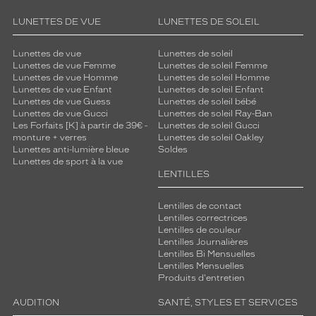
t
e
LUNETTES DE VUE
LUNETTES DE SOLEIL
.
Lunettes de vue
Lunettes de soleil
Dimensions
Lunettes de vue Femme
Lunettes de soleil Femme
de
Lunettes de vue Homme
Lunettes de soleil Homme
la
Lunettes de vue Enfant
Lunettes de soleil Enfant
monture
Lunettes de vue Guess
Lunettes de soleil bébé
Lunettes de vue Gucci
Lunettes de soleil Ray-Ban
Les Forfaits [K] à partir de 39€ -
Lunettes de soleil Gucci
monture + verres
Lunettes de soleil Oakley
Lunettes anti-lumière bleue
Soldes
6 mm
5 mm
Lunettes de sport à la vue
LENTILLES
Lentilles de contact
Lentilles correctrices
 mm
 mm
Lentilles de couleur
Lentilles Journalières
Détails
Lentilles Bi Mensuelles
Lentilles Mensuelles
techniques
Produits d'entretien
Genre
AUDITION
SANTÉ, STYLES ET SERVICES