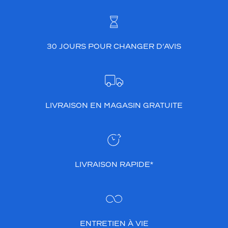
t
d
u
r
e
30 JOURS POUR CHANGER D’AVIS
n
o
u
v
e
LIVRAISON EN MAGASIN GRATUITE
a
u
,
t
o
u
LIVRAISON RAPIDE*
t
e
n
v
o
u
ENTRETIEN À VIE