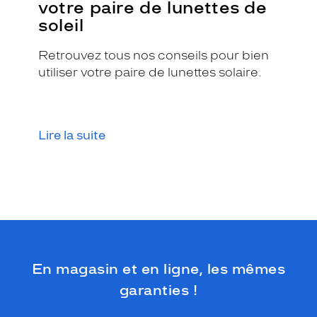
votre paire de lunettes de
e
soleil
d
o
Retrouvez tous nos conseils pour bien
n
n
utiliser votre paire de lunettes solaire.
e
d
e
l
Lire la suite
'
o
r
i
g
i
n
a
l
En magasin et en ligne, les mêmes
i
t
garanties !
é
e