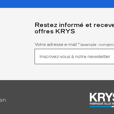
(Ce
Restez informé et recev
champ
offres KRYS
est
Name
obligatoire)
Votre adresse e-mail
*
(exemple : nom@ma
ien