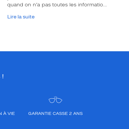
quand on n’a pas toutes les informations
nécessaires. Les opticiens Krys sont là
Lire la suite
pour vous conseiller et apporter leur
expertise afin que vous fassiez le bon
choix en fonction de votre amétropie
et/ou de l’activité sportive pratiquée.
 !
 À VIE
GARANTIE CASSE 2 ANS