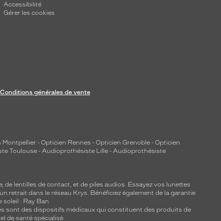
Accessibilité
Gérer les cookies
Conditions générales de vente
 Montpellier
-
Opticien Rennes
-
Opticien Grenoble
-
Opticien
ste Toulouse
-
Audioprothésiste Lille
-
Audioprothésiste
e, de
lentilles de contact
, et de piles audios. Essayez vos lunettes
 un retrait dans le réseau Krys. Bénéficiez également de la garantie
e soleil : Ray Ban
lles sont des dispositifs médicaux qui constituent des produits de
l de santé spécialisé.