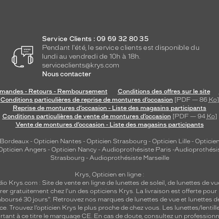
Service Clients : 09 69 32 80 35
Pendant l'été, le service clients est disponible du
lundi au vendredi de 10h à 18h.
serviceclients@krys.com
Nous contacter
andes - Retours - Remboursement
Conditions des offres sur le site
Conditions particulières de reprise de montures d’occasion
[PDF — 86
Ko
]
Reprise de montures d’occasion - Liste des magasins participants
Conditions particulières de vente de montures d’occasion
[PDF — 94
Ko
]
Vente de montures d’occasion - Liste des magasins participants
 Bordeaux
-
Opticien Nantes
-
Opticien Strasbourg
-
Opticien Lille
-
Opticien
Opticien Angers
-
Opticien Nancy
-
Audioprothésiste Paris
-
Audioprothési
Strasbourg
-
Audioprothésiste Marseille
Krys, Opticien en ligne :
dio
Krys.com : Site de vente en ligne de lunettes de soleil, de lunettes de vu
rer gratuitement chez l'un des opticiens Krys. La livraison est offerte pour
emboursé 30 jours". Retrouvez nos marques de lunettes de vue et
lunettes d
nce.
Trouvez l’opticien Krys le plus proche de chez vous
. Les lunettes/lenti
tant à ce titre le marquage CE. En cas de doute, consultez un professionne