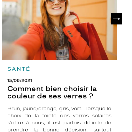
la
v
couleur
p
de
?
SUIVAN
ses
verres
?
SANTÉ
15/06/2021
Comment bien choisir la
couleur de ses verres ?
Brun, jaune/orange, gris, vert… lorsque le
choix de la teinte des verres solaires
s’offre à nous, il est parfois difficile de
prendre la bonne décision, surtout