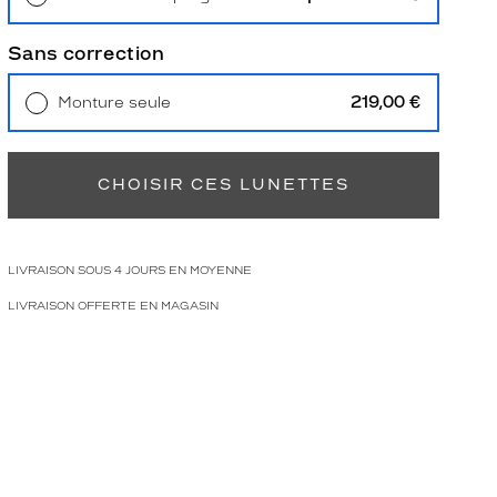
Retrait en magasin
Offert
Sans correction
219,00 €
Monture seule
Livraison à domicile
5,90 €
Retrait en magasin
Offert
CHOISIR CES LUNETTES
LIVRAISON SOUS 4 JOURS EN MOYENNE
LIVRAISON OFFERTE EN MAGASIN