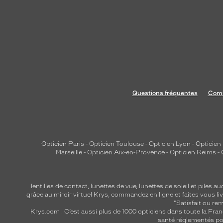
Questions fréquentes
Comm
Opticien Paris
-
Opticien Toulouse
-
Opticien Lyon
-
Opticien
Marseille
-
Opticien Aix-en-Provence
-
Opticien Reims
-
lentilles de contact
,
lunettes de vue
,
lunettes de soleil
et
piles au
grâce au miroir virtuel Krys, commandez en ligne et faites vous liv
"Satisfait ou r
Krys.com : C’est aussi plus de 1000 opticiens dans toute la Fra
santé réglementés por