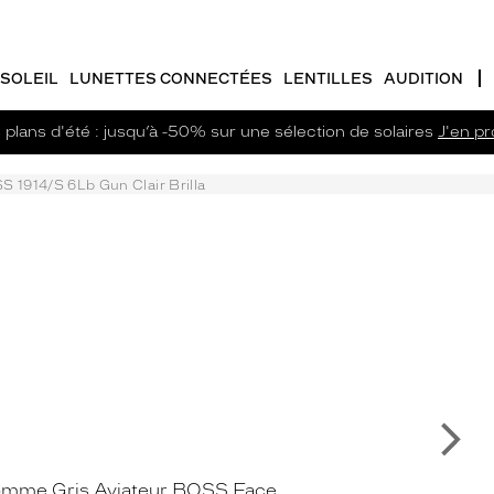
SOLEIL
LUNETTES CONNECTÉES
LENTILLES
AUDITION
plans d'été : jusqu’à -50% sur une sélection de solaires
J'en pro
 1914/S 6Lb Gun Clair Brilla
Su