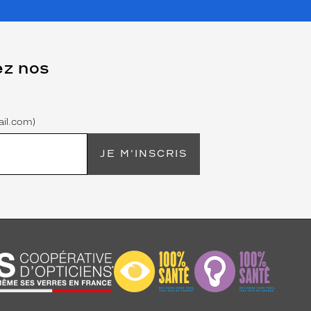
ez nos
il.com)
JE M'INSCRIS