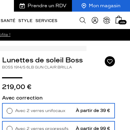
Prendre un RDV
Mon magasin
Mon
Afficher
SANTÉ
STYLE
SERVICES
vide
panie
la
recherche
fite !
Lunettes de soleil Boss
Ajouter
à
BOSS 1914/S 6LB GUN CLAIR BRILLA
ma
liste
d’envies
219,00 €
Avec correction
À partir de 39 €
Avec 2 verres unifocaux
ivant
Retrait en magasin
Offert
À partir de 99 €
Avec 2 verres progressifs