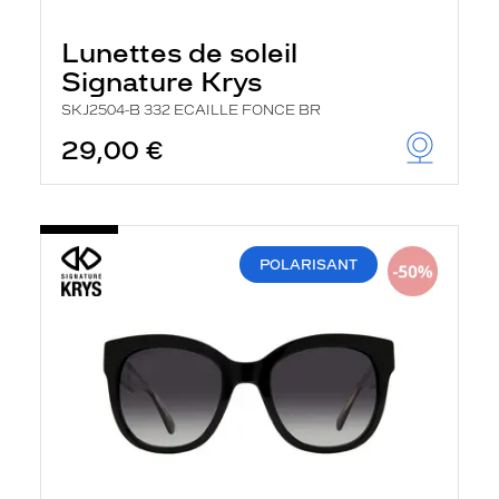
h
e
r
Lunettes de soleil
c
Signature Krys
h
e
SKJ2504-B 332 ECAILLE FONCE BR
e
t
29,00 €
r
e
c
h
a
r
POLARISANT
g
e
l
a
p
a
g
e