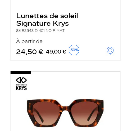
e
l
a
Lunettes de soleil
n
Signature Krys
c
e
SKE2543-D 401 NOIR MAT
a
u
À partir de
t
o
24,50 €
-50%
49,00 €
m
a
t
i
q
u
e
m
e
n
t
l
a
r
e
c