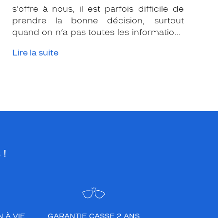
s’offre à nous, il est parfois difficile de
prendre la bonne décision, surtout
quand on n’a pas toutes les informations
nécessaires. Les opticiens Krys sont là
Lire la suite
pour vous conseiller et apporter leur
expertise afin que vous fassiez le bon
choix en fonction de votre amétropie
et/ou de l’activité sportive pratiquée.
 !
 À VIE
GARANTIE CASSE 2 ANS