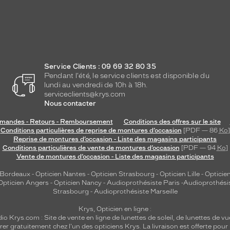
Service Clients : 09 69 32 80 35
Pendant l'été, le service clients est disponible du
lundi au vendredi de 10h à 18h.
serviceclients@krys.com
Nous contacter
andes - Retours - Remboursement
Conditions des offres sur le site
Conditions particulières de reprise de montures d’occasion
[PDF — 86
Ko
]
Reprise de montures d’occasion - Liste des magasins participants
Conditions particulières de vente de montures d’occasion
[PDF — 94
Ko
]
Vente de montures d’occasion - Liste des magasins participants
 Bordeaux
-
Opticien Nantes
-
Opticien Strasbourg
-
Opticien Lille
-
Opticien
Opticien Angers
-
Opticien Nancy
-
Audioprothésiste Paris
-
Audioprothési
Strasbourg
-
Audioprothésiste Marseille
Krys, Opticien en ligne :
dio
Krys.com : Site de vente en ligne de lunettes de soleil, de lunettes de vu
rer gratuitement chez l'un des opticiens Krys. La livraison est offerte pour