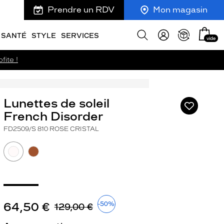
Prendre un RDV
Mon magasin
Mon
Afficher
SANTÉ
STYLE
SERVICES
vide
panie
la
recherche
fite !
Lunettes de soleil
Ajouter
à
French Disorder
ma
FD2509/S 810 ROSE CRISTAL
liste
d’envies
ivant
64,50 €
-50%
129,00 €