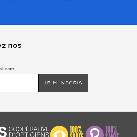
ez nos
il.com)
JE M'INSCRIS