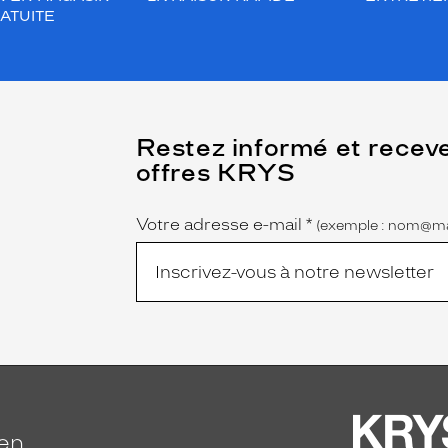
ATUITE
(Ce
Restez informé et recev
champ
offres KRYS
est
Name
obligatoire)
Votre adresse e-mail
*
(exemple : nom@ma
ien