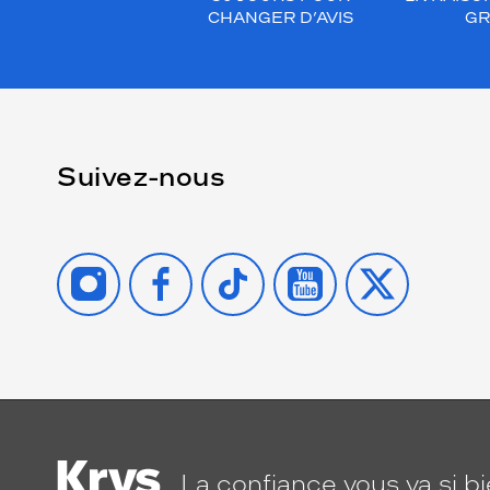
CHANGER D’AVIS
GR
Suivez-nous
INSTAGRAM
FACEBOOK
TIKTOK
YOUTUBE
X
La confiance
vous va si b