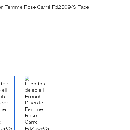
RE_FACEBOOK_TITLE
.SHARE_TWITTER_TITLE