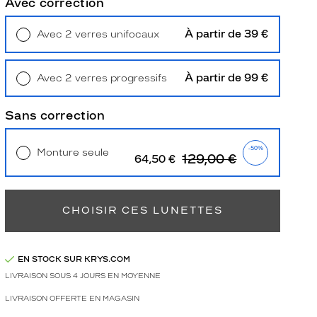
Avec correction
À partir de 39 €
Avec 2 verres unifocaux
Retrait en magasin
Offert
À partir de 99 €
Avec 2 verres progressifs
Retrait en magasin
Offert
Sans correction
-50%
Monture seule
129,00 €
64,50 €
Livraison à domicile
5,90 €
Retrait en magasin
Offert
CHOISIR CES LUNETTES
EN STOCK SUR KRYS.COM
LIVRAISON SOUS 4 JOURS EN MOYENNE
LIVRAISON OFFERTE EN MAGASIN