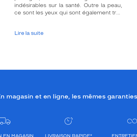
indésirables sur la santé. Outre la peau,
ce sont les yeux qui sont également très
exposés aux rayonnements ultraviolets
(UV). Même si le soleil se fait discret ou
Lire la suite
que le temps est couvert, il est donc
impératif de les protéger en ville, à la
mer, à la montagne, lors de toutes les
activités en extérieur.
n magasin et en ligne, les mêmes garanties
N EN MAGASIN
LIVRAISON RAPIDE*
ENTRETIEN