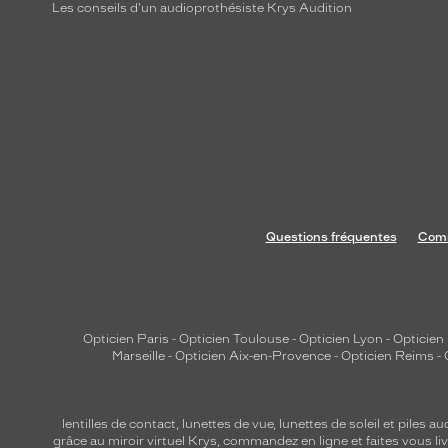
Les conseils d'un audioprothésiste Krys Audition
Questions fréquentes
Comm
Opticien Paris
-
Opticien Toulouse
-
Opticien Lyon
-
Opticien
Marseille
-
Opticien Aix-en-Provence
-
Opticien Reims
-
lentilles de contact
,
lunettes de vue
,
lunettes de soleil
et
piles au
grâce au miroir virtuel Krys, commandez en ligne et faites vous liv