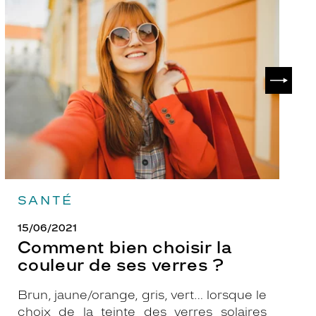
Comment
P
bien
ch
choisir
le
la
v
couleur
p
de
?
SUIVAN
ses
verres
?
SANTÉ
15/06/2021
Comment bien choisir la
couleur de ses verres ?
Brun, jaune/orange, gris, vert… lorsque le
choix de la teinte des verres solaires