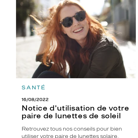
Notice
d'utilisation
de
votre
paire
de
lunettes
de
soleil
SANTÉ
16/08/2022
Notice d'utilisation de votre
paire de lunettes de soleil
Retrouvez tous nos conseils pour bien
utiliser votre paire de lunettes solaire.