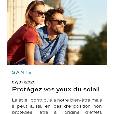
Protégez
vos
yeux
du
soleil
SANTÉ
07/07/2021
Protégez vos yeux du soleil
Le soleil contribue à notre bien-être mais
il peut aussi, en cas d’exposition non
protégée, être à l’origine d’effets