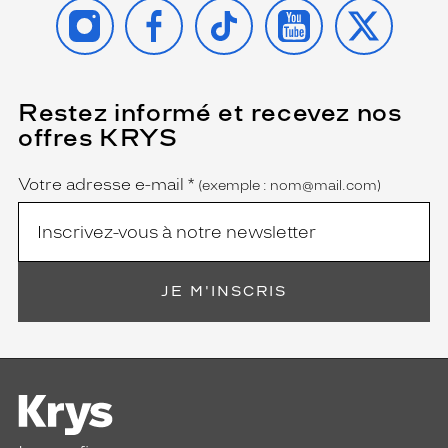
INSTAGRAM
FACEBOOK
TIKTOK
YOUTUBE
X
Dimensions
de
la
monture
Restez informé et recevez nos
(Ce
champ
offres KRYS
est
Name
8 mm
0 mm
obligatoire)
Votre adresse e-mail
*
(exemple : nom@mail.com)
 mm
 mm
Détails
JE M'INSCRIS
techniques
Genre
Femme
Forme
de
la