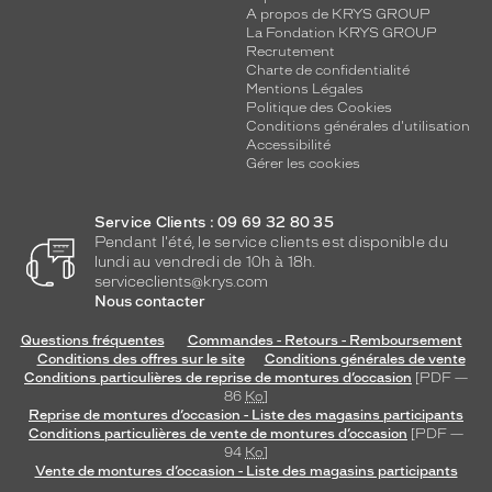
A propos de KRYS GROUP
Fournisseur
La Fondation KRYS GROUP
Recrutement
Luxottica
Charte de confidentialité
Marque
Mentions Légales
Giorgio
Politique des Cookies
Conditions générales d'utilisation
Armani
Accessibilité
Gérer les cookies
Service Clients : 09 69 32 80 35
Pendant l'été, le service clients est disponible du
lundi au vendredi de 10h à 18h.
serviceclients@krys.com
Nous contacter
Questions fréquentes
Commandes - Retours - Remboursement
Conditions des offres sur le site
Conditions générales de vente
Conditions particulières de reprise de montures d’occasion
[PDF —
86
Ko
]
Reprise de montures d’occasion - Liste des magasins participants
Conditions particulières de vente de montures d’occasion
[PDF —
94
Ko
]
Vente de montures d’occasion - Liste des magasins participants