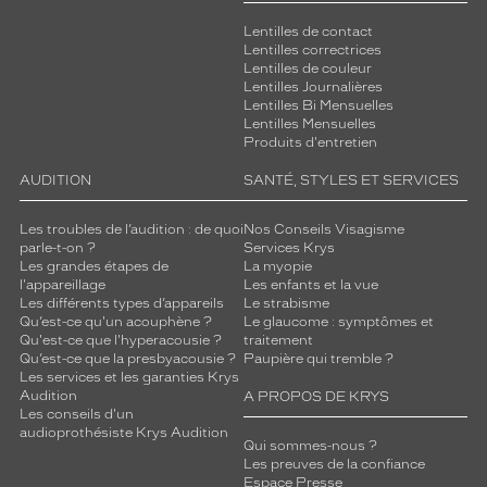
Polarisant
Lentilles de contact
Non
Lentilles correctrices
Lentilles de couleur
Type
Lentilles Journalières
de
Lentilles Bi Mensuelles
verres
Lentilles Mensuelles
compatibles
Produits d'entretien
Progressifs
AUDITION
SANTÉ, STYLES ET SERVICES
Unifocaux
Type
Les troubles de l’audition : de quoi
Nos Conseils Visagisme
de
parle-t-on ?
Services Krys
montage
Les grandes étapes de
La myopie
l'appareillage
Les enfants et la vue
Les différents types d’appareils
Le strabisme
Cerclé
Qu’est-ce qu'un acouphène ?
Le glaucome : symptômes et
Taille
Qu'est-ce que l'hyperacousie ?
traitement
de
Qu’est-ce que la presbyacousie ?
Paupière qui tremble ?
monture
Les services et les garanties Krys
Audition
A PROPOS DE KRYS
Les conseils d'un
S
audioprothésiste Krys Audition
Matière
Qui sommes-nous ?
Les preuves de la confiance
Métal
Espace Presse