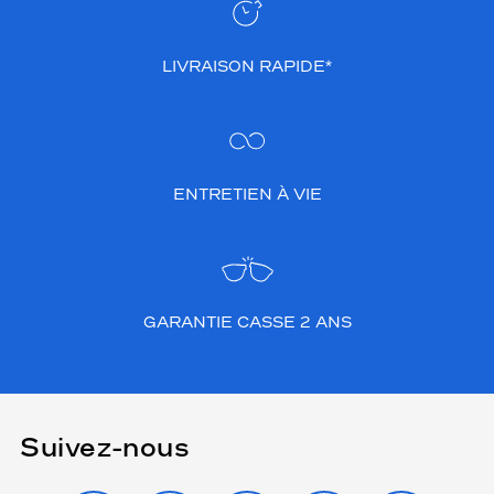
n
t
o
LIVRAISON RAPIDE*
u
t
e
s
c
ENTRETIEN À VIE
i
r
c
o
n
s
GARANTIE CASSE 2 ANS
t
a
n
c
e
s
Suivez-nous
.