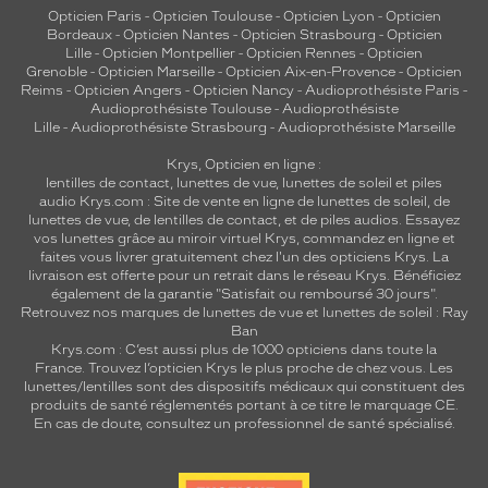
Opticien Paris
-
Opticien Toulouse
-
Opticien Lyon
-
Opticien
Bordeaux
-
Opticien Nantes
-
Opticien Strasbourg
-
Opticien
Lille
-
Opticien Montpellier
-
Opticien Rennes
-
Opticien
Grenoble
-
Opticien Marseille
-
Opticien Aix-en-Provence
-
Opticien
Reims
-
Opticien Angers
-
Opticien Nancy
-
Audioprothésiste Paris
-
Audioprothésiste Toulouse
-
Audioprothésiste
Lille
-
Audioprothésiste Strasbourg
-
Audioprothésiste Marseille
Krys, Opticien en ligne :
lentilles de contact
,
lunettes de vue
,
lunettes de soleil
et
piles
audio
Krys.com : Site de vente en ligne de lunettes de soleil, de
lunettes de vue, de
lentilles de contact
, et de piles audios. Essayez
vos lunettes grâce au miroir virtuel Krys, commandez en ligne et
faites vous livrer gratuitement chez l'un des opticiens Krys. La
livraison est offerte pour un retrait dans le réseau Krys. Bénéficiez
également de la garantie "Satisfait ou remboursé 30 jours".
Retrouvez nos marques de lunettes de vue et
lunettes de soleil : Ray
Ban
Krys.com : C’est aussi plus de 1000 opticiens dans toute la
France.
Trouvez l’opticien Krys le plus proche de chez vous
. Les
lunettes/lentilles sont des dispositifs médicaux qui constituent des
produits de santé réglementés portant à ce titre le marquage CE.
En cas de doute, consultez un professionnel de santé spécialisé.