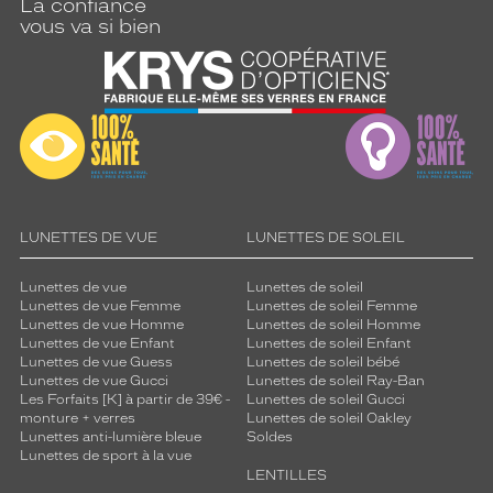
La confiance
monture
vous va si bien
Pantos
Couleur
de
la
monture
587571
Noir
Brillant
LUNETTES DE VUE
LUNETTES DE SOLEIL
Couleur
du
Lunettes de vue
Lunettes de soleil
verre
Lunettes de vue Femme
Lunettes de soleil Femme
Lunettes de vue Homme
Lunettes de soleil Homme
Gris
Lunettes de vue Enfant
Lunettes de soleil Enfant
Lunettes de vue Guess
Lunettes de soleil bébé
dégradé
Lunettes de vue Gucci
Lunettes de soleil Ray-Ban
Indice
Les Forfaits [K] à partir de 39€ -
Lunettes de soleil Gucci
de
monture + verres
Lunettes de soleil Oakley
protection
Lunettes anti-lumière bleue
Soldes
Lunettes de sport à la vue
3
LENTILLES