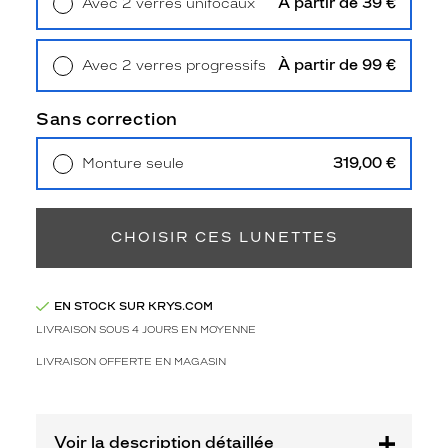
À partir de 39 €
Avec 2 verres unifocaux
n
Retrait en magasin
Offert
i
s
À partir de 99 €
Avec 2 verres progressifs
'
Retrait en magasin
Offert
a
d
Sans correction
a
p
319,00 €
Monture seule
t
Livraison à domicile
5,90 €
e
Retrait en magasin
Offert
à
t
CHOISIR CES LUNETTES
o
u
s
EN STOCK SUR KRYS.COM
v
o
LIVRAISON SOUS 4 JOURS EN MOYENNE
s
LIVRAISON OFFERTE EN MAGASIN
l
o
o
k
Voir la description détaillée