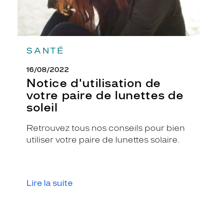
f
o
r
m
e
SANTÉ
a
r
16/08/2022
r
Notice d'utilisation de
o
votre paire de lunettes de
n
d
soleil
i
e
Retrouvez tous nos conseils pour bien
,
utiliser votre paire de lunettes solaire.
c
e
s
l
u
Lire la suite
n
e
t