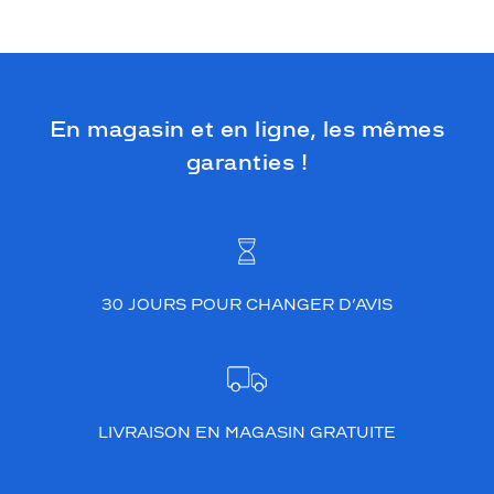
t
e
s
v
o
u
En magasin et en ligne, les mêmes
s
garanties !
i
r
o
n
t
à
m
30 JOURS POUR CHANGER D’AVIS
e
r
v
e
i
l
LIVRAISON EN MAGASIN GRATUITE
l
e
e