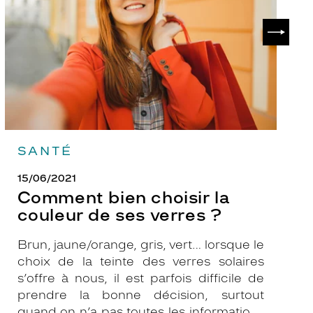
couleur
p
de
?
SUIVAN
ses
verres
?
SANTÉ
15/06/2021
Comment bien choisir la
couleur de ses verres ?
Brun, jaune/orange, gris, vert… lorsque le
choix de la teinte des verres solaires
s’offre à nous, il est parfois difficile de
prendre la bonne décision, surtout
quand on n’a pas toutes les informations