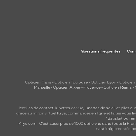
Questions fréquentes
Comm
Opticien Paris
-
Opticien Toulouse
-
Opticien Lyon
-
Opticien
Marseille
-
Opticien Aix-en-Provence
-
Opticien Reims
-
lentilles de contact
,
lunettes de vue
,
lunettes de soleil
et
piles au
grâce au miroir virtuel Krys, commandez en ligne et faites vous liv
"Satisfait ou r
Krys.com : C’est aussi plus de 1000 opticiens dans toute la Fra
santé réglementés por