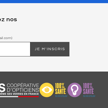
ez nos
il.com)
JE M'INSCRIS