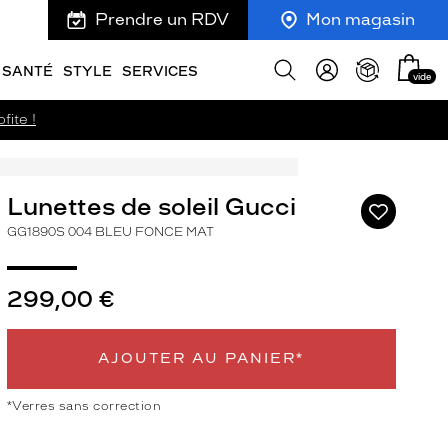
Prendre un RDV
Mon magasin
Mon
Afficher
SANTÉ
STYLE
SERVICES
vide
panie
la
recherche
fite !
Lunettes de soleil Gucci
Ajouter
à
GG1890S 004 BLEU FONCE MAT
ma
liste
d’envies
299,00 €
AJOUTER AU PANIER*
ivant
*Verres sans correction