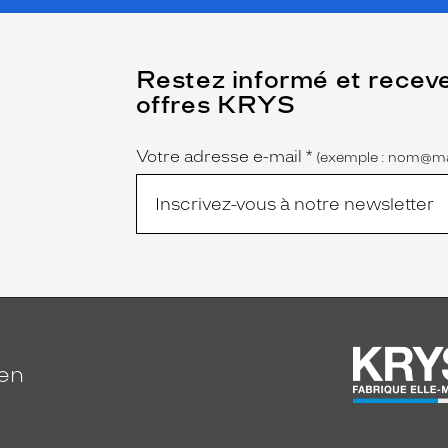
(Ce
Restez informé et recev
champ
offres KRYS
est
Name
obligatoire)
Votre adresse e-mail
*
(exemple : nom@ma
ien