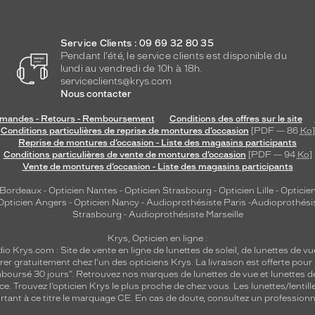
Service Clients : 09 69 32 80 35
Pendant l'été, le service clients est disponible du
lundi au vendredi de 10h à 18h.
serviceclients@krys.com
Nous contacter
andes - Retours - Remboursement
Conditions des offres sur le site
Conditions particulières de reprise de montures d’occasion
[PDF — 86
Ko
]
Reprise de montures d’occasion - Liste des magasins participants
Conditions particulières de vente de montures d’occasion
[PDF — 94
Ko
]
Vente de montures d’occasion - Liste des magasins participants
 Bordeaux
-
Opticien Nantes
-
Opticien Strasbourg
-
Opticien Lille
-
Opticien
Opticien Angers
-
Opticien Nancy
-
Audioprothésiste Paris
-
Audioprothési
Strasbourg
-
Audioprothésiste Marseille
Krys, Opticien en ligne :
dio
Krys.com : Site de vente en ligne de lunettes de soleil, de lunettes de vu
rer gratuitement chez l'un des opticiens Krys. La livraison est offerte pour
emboursé 30 jours". Retrouvez nos marques de lunettes de vue et
lunettes d
nce.
Trouvez l’opticien Krys le plus proche de chez vous
. Les lunettes/lenti
tant à ce titre le marquage CE. En cas de doute, consultez un professionne