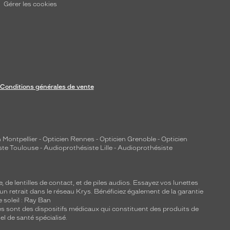
Gérer les cookies
Conditions générales de vente
 Montpellier
-
Opticien Rennes
-
Opticien Grenoble
-
Opticien
ste Toulouse
-
Audioprothésiste Lille
-
Audioprothésiste
e, de
lentilles de contact
, et de piles audios. Essayez vos lunettes
 un retrait dans le réseau Krys. Bénéficiez également de la garantie
e soleil : Ray Ban
lles sont des dispositifs médicaux qui constituent des produits de
l de santé spécialisé.