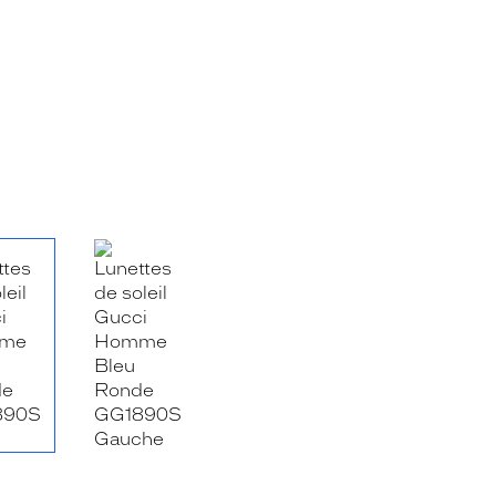
RE_FACEBOOK_TITLE
.SHARE_TWITTER_TITLE