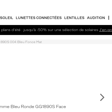
SOLEIL
LUNETTES CONNECTÉES
LENTILLES
AUDITION
plans d'été : jusqu’à -50% sur une sélection de solaires
J'en pro
890S 004 Bleu Fonce Mat
Su