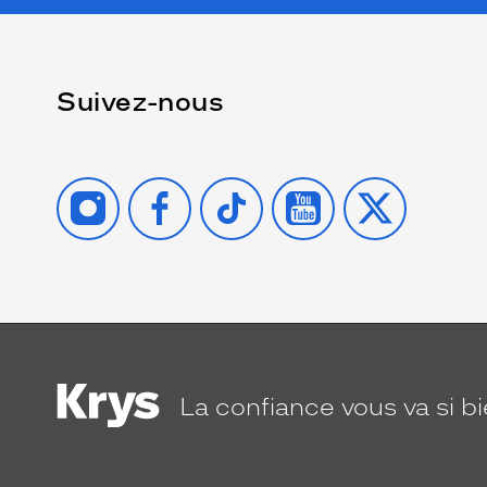
Suivez-nous
INSTAGRAM
FACEBOOK
TIKTOK
YOUTUBE
X
La confiance
vous va si b