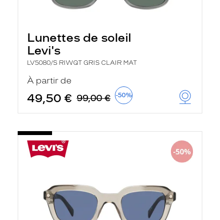
c
h
e
r
Lunettes de soleil
c
h
Levi's
e
e
LV5080/S RIWQT GRIS CLAIR MAT
t
r
À partir de
e
c
49,50 €
-50%
99,00 €
h
a
r
g
e
l
a
p
a
g
e