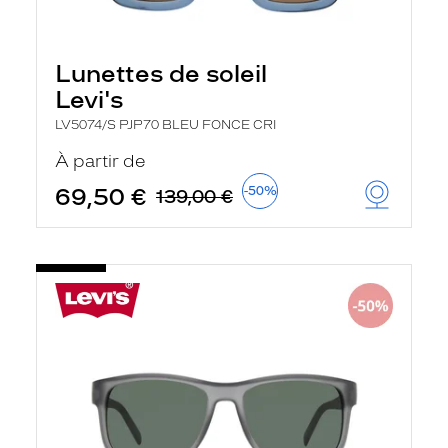
r
e
l
a
Lunettes de soleil
n
Levi's
c
e
LV5074/S PJP70 BLEU FONCE CRI
a
u
À partir de
t
o
69,50 €
-50%
139,00 €
m
a
t
i
q
u
e
m
e
n
t
l
a
r
e