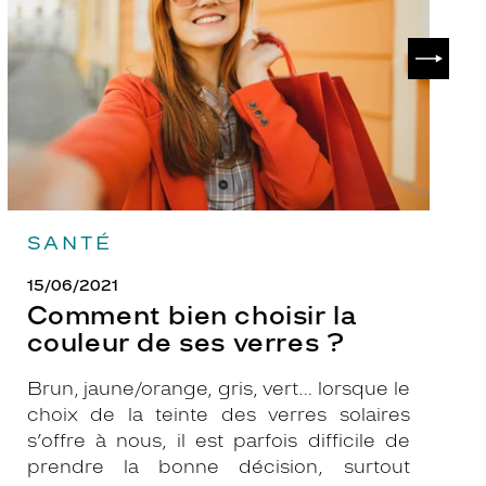
couleur
p
de
?
SUIVAN
ses
verres
?
SANTÉ
15/06/2021
Comment bien choisir la
couleur de ses verres ?
Brun, jaune/orange, gris, vert… lorsque le
choix de la teinte des verres solaires
s’offre à nous, il est parfois difficile de
prendre la bonne décision, surtout