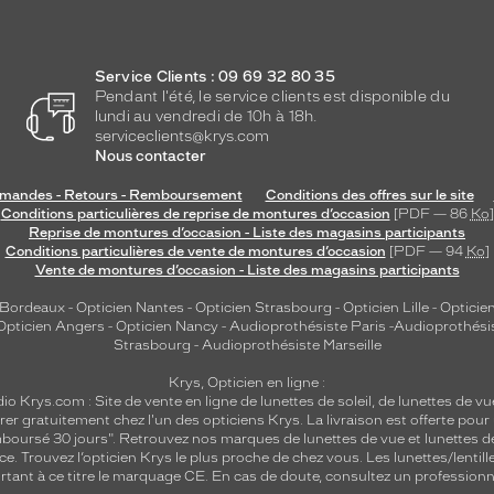
Service Clients : 09 69 32 80 35
Pendant l'été, le service clients est disponible du
lundi au vendredi de 10h à 18h.
serviceclients@krys.com
Nous contacter
andes - Retours - Remboursement
Conditions des offres sur le site
Conditions particulières de reprise de montures d’occasion
[PDF — 86
Ko
]
Reprise de montures d’occasion - Liste des magasins participants
Conditions particulières de vente de montures d’occasion
[PDF — 94
Ko
]
Vente de montures d’occasion - Liste des magasins participants
 Bordeaux
-
Opticien Nantes
-
Opticien Strasbourg
-
Opticien Lille
-
Opticien
Opticien Angers
-
Opticien Nancy
-
Audioprothésiste Paris
-
Audioprothési
Strasbourg
-
Audioprothésiste Marseille
Krys, Opticien en ligne :
dio
Krys.com : Site de vente en ligne de lunettes de soleil, de lunettes de vu
rer gratuitement chez l'un des opticiens Krys. La livraison est offerte pour
emboursé 30 jours". Retrouvez nos marques de lunettes de vue et
lunettes d
nce.
Trouvez l’opticien Krys le plus proche de chez vous
. Les lunettes/lenti
tant à ce titre le marquage CE. En cas de doute, consultez un professionne