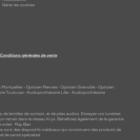
Gérer les cookies
Conditions générales de vente
 Montpellier
-
Opticien Rennes
-
Opticien Grenoble
-
Opticien
ste Toulouse
-
Audioprothésiste Lille
-
Audioprothésiste
e, de
lentilles de contact
, et de piles audios. Essayez vos lunettes
 un retrait dans le réseau Krys. Bénéficiez également de la garantie
e soleil : Ray Ban
lles sont des dispositifs médicaux qui constituent des produits de
l de santé spécialisé.