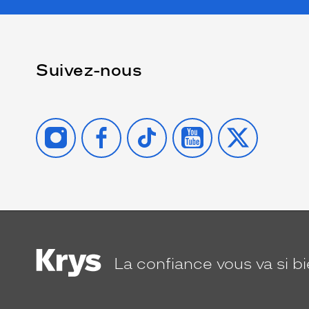
Suivez-nous
INSTAGRAM
FACEBOOK
TIKTOK
YOUTUBE
X
La confiance
vous va si b