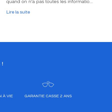
quand on n’a pas toutes les informations
nécessaires. Les opticiens Krys sont là
Lire la suite
pour vous conseiller et apporter leur
expertise afin que vous fassiez le bon
choix en fonction de votre amétropie
et/ou de l’activité sportive pratiquée.
 !
 À VIE
GARANTIE CASSE 2 ANS