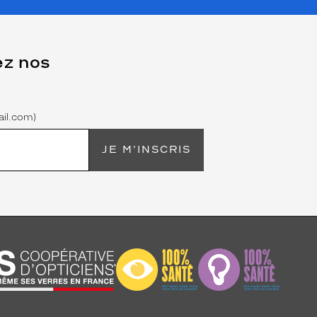
ez nos
il.com)
JE M'INSCRIS