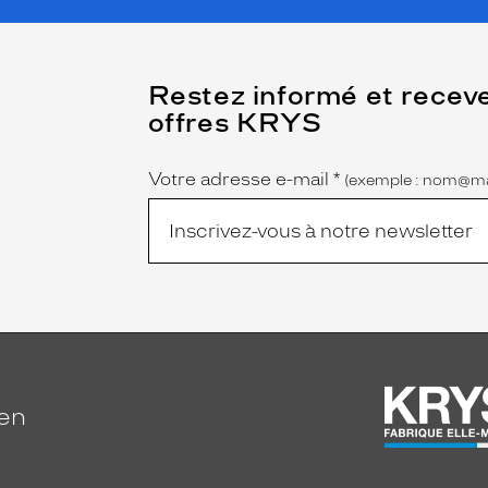
(Ce
Restez informé et recev
champ
offres KRYS
est
Name
obligatoire)
Votre adresse e-mail
*
(exemple : nom@ma
ien