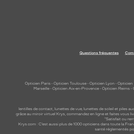
Questions fréquentes
Comm
Opticien Paris
-
Opticien Toulouse
-
Opticien Lyon
-
Opticien
Marseille
-
Opticien Aix-en-Provence
-
Opticien Reims
-
lentilles de contact
,
lunettes de vue
,
lunettes de soleil
et
piles au
grâce au miroir virtuel Krys, commandez en ligne et faites vous liv
"Satisfait ou r
Krys.com : C’est aussi plus de 1000 opticiens dans toute la Fra
santé réglementés por