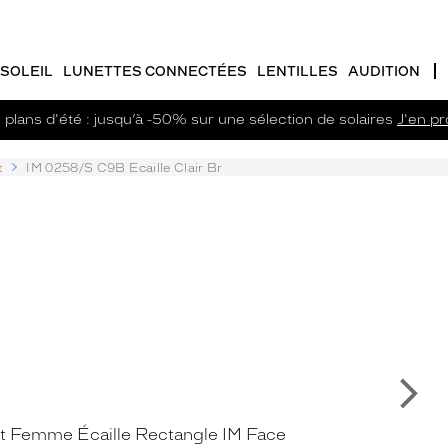
SOLEIL
LUNETTES CONNECTÉES
LENTILLES
AUDITION
plans d'été : jusqu’à -50% sur une sélection de solaires
J'en pro
t
IM 0258/S C9B Ecaille Clair Br
Su