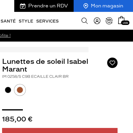
Prendre un RDV
Mon magasin
Mon
Afficher
SANTÉ
STYLE
SERVICES
vide
panie
la
recherche
fite !
Lunettes de soleil Isabel
Ajouter
à
Marant
ma
IM 0258/S C9B ECAILLE CLAIR BR
liste
d’envies
ivant
185,00 €