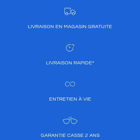
q
u
e
,
LIVRAISON EN MAGASIN GRATUITE
c
e
s
o
n
t
LIVRAISON RAPIDE*
l
e
s
r
e
f
ENTRETIEN À VIE
l
e
t
s
v
GARANTIE CASSE 2 ANS
e