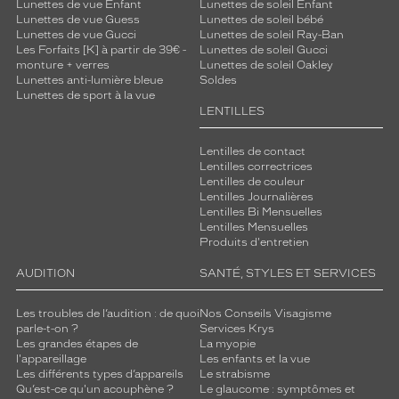
Lunettes de vue Enfant
Lunettes de soleil Enfant
u
Lunettes de vue Guess
Lunettes de soleil bébé
s
Lunettes de vue Gucci
Lunettes de soleil Ray-Ban
a
Les Forfaits [K] à partir de 39€ -
Lunettes de soleil Gucci
u
monture + verres
Lunettes de soleil Oakley
Lunettes anti-lumière bleue
Soldes
r
Lunettes de sport à la vue
e
LENTILLES
z
u
Lentilles de contact
n
Lentilles correctrices
l
Lentilles de couleur
o
Lentilles Journalières
o
Lentilles Bi Mensuelles
k
Lentilles Mensuelles
à
Produits d'entretien
l
AUDITION
SANTÉ, STYLES ET SERVICES
a
f
o
Les troubles de l’audition : de quoi
Nos Conseils Visagisme
parle-t-on ?
Services Krys
i
Les grandes étapes de
La myopie
s
l'appareillage
Les enfants et la vue
s
Les différents types d’appareils
Le strabisme
o
Qu’est-ce qu'un acouphène ?
Le glaucome : symptômes et