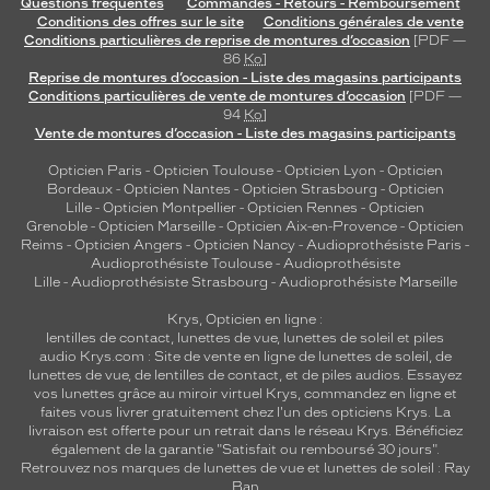
Questions fréquentes
Commandes - Retours - Remboursement
h
Conditions des offres sur le site
Conditions générales de vente
e
Conditions particulières de reprise de montures d’occasion
[PDF —
86
Ko
]
d
Reprise de montures d’occasion - Liste des magasins participants
e
Conditions particulières de vente de montures d’occasion
[PDF —
c
94
Ko
]
o
Vente de montures d’occasion - Liste des magasins participants
u
l
Opticien Paris
-
Opticien Toulouse
-
Opticien Lyon
-
Opticien
Bordeaux
-
Opticien Nantes
-
Opticien Strasbourg
-
Opticien
e
Lille
-
Opticien Montpellier
-
Opticien Rennes
-
Opticien
u
Grenoble
-
Opticien Marseille
-
Opticien Aix-en-Provence
-
Opticien
r
Reims
-
Opticien Angers
-
Opticien Nancy
-
Audioprothésiste Paris
-
.
Audioprothésiste Toulouse
-
Audioprothésiste
D
Lille
-
Audioprothésiste Strasbourg
-
Audioprothésiste Marseille
e
Krys, Opticien en ligne :
p
lentilles de contact
,
lunettes de vue
,
lunettes de soleil
et
piles
l
audio
Krys.com : Site de vente en ligne de lunettes de soleil, de
u
lunettes de vue, de
lentilles de contact
, et de piles audios. Essayez
s
vos lunettes grâce au miroir virtuel Krys, commandez en ligne et
,
faites vous livrer gratuitement chez l'un des opticiens Krys. La
livraison est offerte pour un retrait dans le réseau Krys. Bénéficiez
e
également de la garantie "Satisfait ou remboursé 30 jours".
l
Retrouvez nos marques de lunettes de vue et
lunettes de soleil : Ray
l
Ban