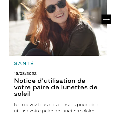
r
votre
paire
e
de
c
SUIV
lunettes
t
de
a
soleil
n
g
u
l
a
i
r
SANTÉ
e
c
16/08/2022
l
Notice d'utilisation de
a
votre paire de lunettes de
s
s
soleil
i
q
Retrouvez tous nos conseils pour bien
u
utiliser votre paire de lunettes solaire.
e