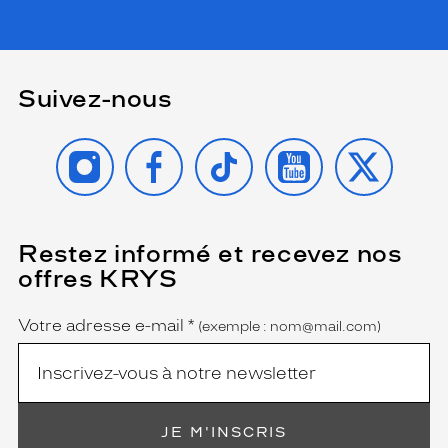
r
t
s
s
u
Suivez-nous
r
l
INSTAGRAM
FACEBOOK
TIKTOK
YOUTUBE
X
e
s
b
r
a
Restez informé et recevez nos
(Ce
n
champ
c
offres KRYS
est
Name
h
obligatoire)
e
Votre adresse e-mail
*
(exemple : nom@mail.com)
s
.
A
v
e
c
JE M'INSCRIS