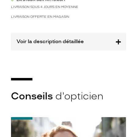
l
e
LIVRAISON SOUS 4 JOURS EN MOYENNE
f
LIVRAISON OFFERTE EN MAGASIN
o
n
c
é
Voir la description détaillée
b
r
i
l
l
a
n
t
à
Conseils
d'opticien
l
a
f
o
-
r
Notice
m
d'utilisation
e
de