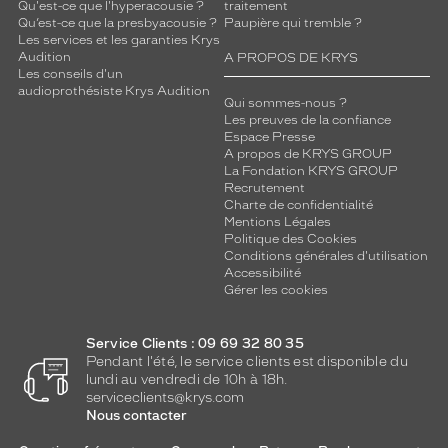
b
Qu'est-ce que l'hyperacousie ?
traitement
Qu’est-ce que la presbyacousie ?
Paupière qui tremble ?
r
Les services et les garanties Krys
e
Audition
A PROPOS DE KRYS
e
Les conseils d'un
t
audioprothésiste Krys Audition
Qui sommes-nous ?
o
Les preuves de la confiance
r
Espace Presse
i
A propos de KRYS GROUP
g
La Fondation KRYS GROUP
i
Recrutement
n
Charte de confidentialité
Mentions Légales
a
Politique des Cookies
l
Conditions générales d'utilisation
a
Accessibilité
v
Gérer les cookies
e
c
Service Clients : 09 69 32 80 35
l
Pendant l'été, le service clients est disponible du
a
lundi au vendredi de 10h à 18h.
t
serviceclients@krys.com
o
Nous contacter
u
c