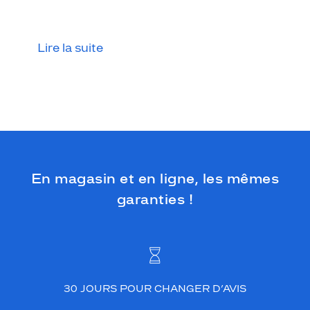
.
C
e
q
Lire la suite
u
i
l
a
r
e
n
d
v
En magasin et en ligne, les mêmes
r
garanties !
a
i
m
e
n
t
u
30 JOURS POUR CHANGER D’AVIS
n
i