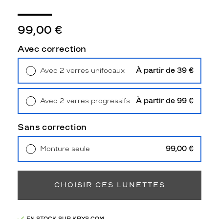
e
t
t
99,00 €
e
s
Avec correction
L
e
À partir de 39 €
Avec 2 verres unifocaux
C
Retrait en magasin
Offert
o
q
À partir de 99 €
Avec 2 verres progressifs
S
Retrait en magasin
Offert
p
o
Sans correction
r
t
99,00 €
Monture seule
i
Livraison à domicile
5,90 €
f
Retrait en magasin
Offert
é
c
CHOISIR CES LUNETTES
a
i
l
EN STOCK SUR KRYS.COM