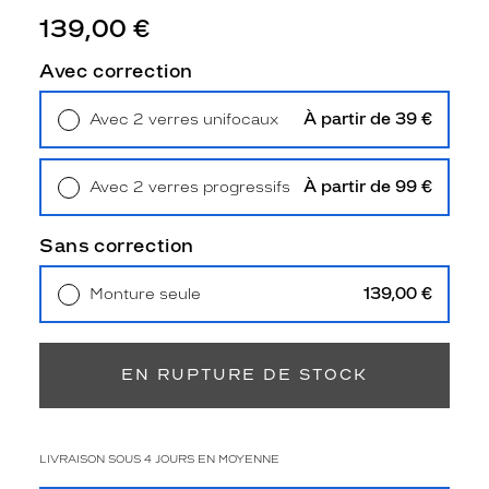
e
139,00 €
s
u
Avec correction
r
l
À partir de 39 €
'
Avec 2 verres unifocaux
Retrait en magasin
Offert
é
q
u
À partir de 99 €
Avec 2 verres progressifs
i
Retrait en magasin
Offert
l
Sans correction
i
b
139,00 €
r
Monture seule
Livraison à domicile
5,90 €
e
Retrait en magasin
Offert
s
u
EN RUPTURE DE STOCK
b
t
i
l
LIVRAISON SOUS 4 JOURS EN MOYENNE
e