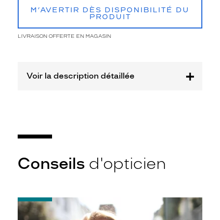
n
M’AVERTIR DÈS DISPONIBILITÉ DU
t
PRODUIT
r
e
LIVRAISON OFFERTE EN MAGASIN
a
u
d
a
Voir la description détaillée
c
e
e
t
r
a
f
f
i
Conseils
d'opticien
n
e
m
e
-
n
Notice
t
d'utilisation