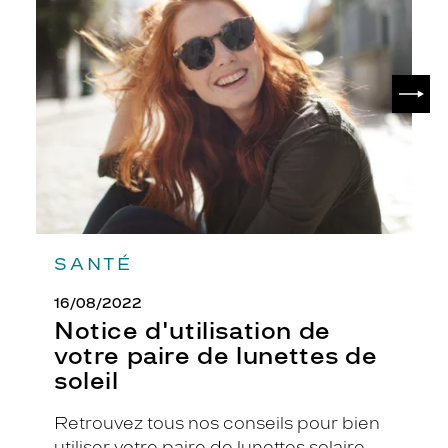
.
de
L
votre
paire
'
de
e
SUIV
lunettes
f
de
f
soleil
e
t
é
c
a
i
l
SANTÉ
l
e
16/08/2022
c
Notice d'utilisation de
r
votre paire de lunettes de
é
e
soleil
u
n
Retrouvez tous nos conseils pour bien
e
utiliser votre paire de lunettes solaire.