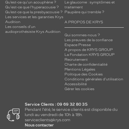
L
Qu’est-ce qu'un acouphène ?
Le glaucome : symptômes et
e
Qu'est-ce que l'hyperacousie ?
traitement
Qu’est-ce que la presbyacousie ?
Paupière qui tremble ?
c
Les services et les garanties Krys
h
Audition
A PROPOS DE KRYS
o
Les conseils d'un
i
audioprothésiste Krys Audition
Qui sommes-nous ?
x
Les preuves de la confiance
i
Espace Presse
d
A propos de KRYS GROUP
é
La Fondation KRYS GROUP
a
Recrutement
l
Charte de confidentialité
Mentions Légales
p
Politique des Cookies
o
Conditions générales d'utilisation
u
Accessibilité
r
Gérer les cookies
c
e
Service Clients : 09 69 32 80 35
l
Pendant l'été, le service clients est disponible du
u
lundi au vendredi de 10h à 18h.
i
serviceclients@krys.com
o
Nous contacter
u