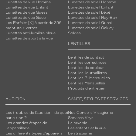
Lunettes de vue Homme
Lunettes de soleil Homme
n
Lunettes de vue Enfant
Lunettes de soleil Enfant
c
Lunettes de vue Guess
Lunettes de soleil bébé
e
Lunettes de vue Gucci
Lunettes de soleil Ray-Ban
m
Les Forfaits [K] à partir de 39€ -
Lunettes de soleil Gucci
a
monture + verres
Lunettes de soleil Oakley
Lunettes anti-lumière bleue
Soldes
r
Lunettes de sport à la vue
q
LENTILLES
u
a
Lentilles de contact
n
Lentilles correctrices
t
Lentilles de couleur
e
Lentilles Journalières
s
Lentilles Bi Mensuelles
a
Lentilles Mensuelles
Produits d'entretien
n
s
AUDITION
SANTÉ, STYLES ET SERVICES
e
x
Les troubles de l’audition : de quoi
Nos Conseils Visagisme
c
parle-t-on ?
Services Krys
è
Les grandes étapes de
La myopie
s
l'appareillage
Les enfants et la vue
.
Les différents types d’appareils
Le strabisme