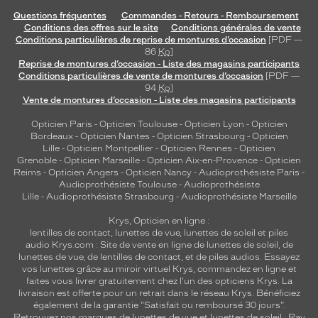
c
Questions fréquentes
Commandes - Retours - Remboursement
e
Conditions des offres sur le site
Conditions générales de vente
l
Conditions particulières de reprise de montures d’occasion
[PDF —
86
Ko
]
l
Reprise de montures d’occasion - Liste des magasins participants
e
Conditions particulières de vente de montures d’occasion
[PDF —
d
94
Ko
]
é
Vente de montures d’occasion - Liste des magasins participants
s
Opticien Paris
-
Opticien Toulouse
-
Opticien Lyon
-
Opticien
i
Bordeaux
-
Opticien Nantes
-
Opticien Strasbourg
-
Opticien
r
Lille
-
Opticien Montpellier
-
Opticien Rennes
-
Opticien
a
Grenoble
-
Opticien Marseille
-
Opticien Aix-en-Provence
-
Opticien
n
Reims
-
Opticien Angers
-
Opticien Nancy
-
Audioprothésiste Paris
-
t
Audioprothésiste Toulouse
-
Audioprothésiste
a
Lille
-
Audioprothésiste Strasbourg
-
Audioprothésiste Marseille
j
Krys, Opticien en ligne :
o
lentilles de contact
,
lunettes de vue
,
lunettes de soleil
et
piles
u
audio
Krys.com : Site de vente en ligne de lunettes de soleil, de
t
lunettes de vue, de
lentilles de contact
, et de piles audios. Essayez
e
vos lunettes grâce au miroir virtuel Krys, commandez en ligne et
r
faites vous livrer gratuitement chez l'un des opticiens Krys. La
livraison est offerte pour un retrait dans le réseau Krys. Bénéficiez
u
également de la garantie "Satisfait ou remboursé 30 jours".
n
Retrouvez nos marques de lunettes de vue et
lunettes de soleil : Ray