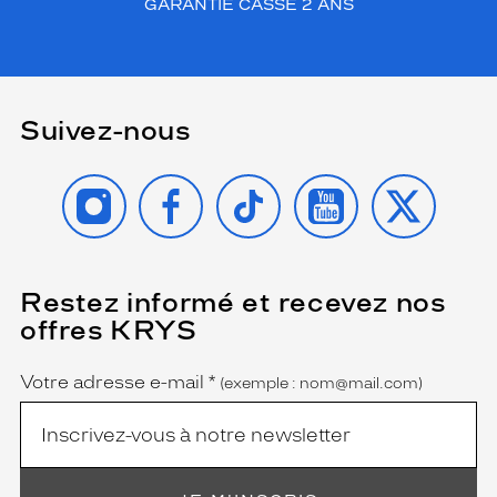
GARANTIE CASSE 2 ANS
q
u
e
l
a
s
Suivez-nous
i
m
INSTAGRAM
FACEBOOK
TIKTOK
YOUTUBE
X
p
l
i
c
i
Restez informé et recevez nos
(Ce
t
champ
é
offres KRYS
est
Name
d
obligatoire)
e
Votre adresse e-mail
*
(exemple : nom@mail.com)
s
l
i
g
n