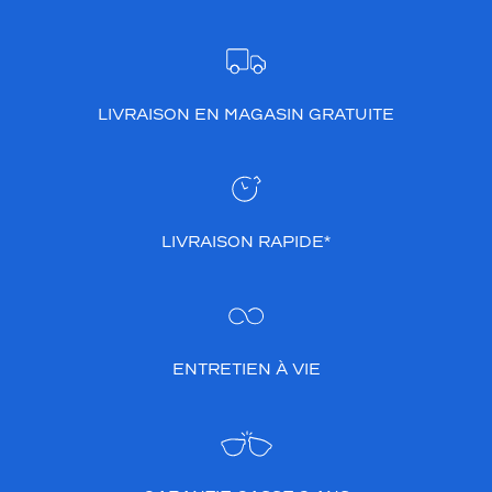
s
q
u
i
a
LIVRAISON EN MAGASIN GRATUITE
t
t
i
r
e
l
LIVRAISON RAPIDE*
'
?
i
l
,
ENTRETIEN À VIE
t
a
n
d
i
s