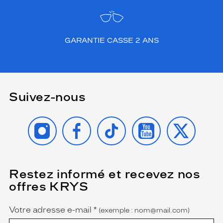
m
é
d
i
GARANTIE CASSE 2 ANS
a
t
e
a
u
Suivez-nous
t
e
i
INSTAGRAM
FACEBOOK
TIKTOK
YOUTUBE
X
n
t
p
o
u
Restez informé et recevez nos
(Ce
r
champ
offres KRYS
est
Name
u
obligatoire)
n
e
Votre adresse e-mail
*
(exemple : nom@mail.com)
f