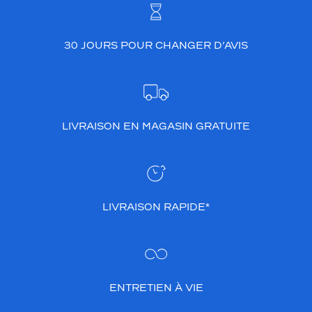
l
l
a
n
30 JOURS POUR CHANGER D’AVIS
t
a
p
p
o
LIVRAISON EN MAGASIN GRATUITE
r
t
e
u
n
e
LIVRAISON RAPIDE*
c
l
a
r
t
é
ENTRETIEN À VIE
i
m