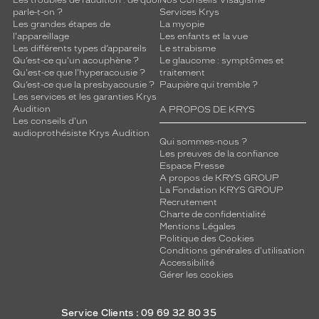
Les troubles de l’audition : de quoi
Nos Conseils Visagisme
h
parle-t-on ?
Services Krys
a
Les grandes étapes de
La myopie
l'appareillage
Les enfants et la vue
r
Les différents types d’appareils
Le strabisme
m
Qu’est-ce qu'un acouphène ?
Le glaucome : symptômes et
o
Qu'est-ce que l'hyperacousie ?
traitement
n
Qu’est-ce que la presbyacousie ?
Paupière qui tremble ?
i
Les services et les garanties Krys
e
Audition
A PROPOS DE KRYS
Les conseils d'un
u
audioprothésiste Krys Audition
s
Qui sommes-nous ?
e
Les preuves de la confiance
m
Espace Presse
A propos de KRYS GROUP
e
La Fondation KRYS GROUP
n
Recrutement
t
Charte de confidentialité
c
Mentions Légales
e
Politique des Cookies
d
Conditions générales d'utilisation
Accessibilité
e
Gérer les cookies
s
i
g
Service Clients : 09 69 32 80 35