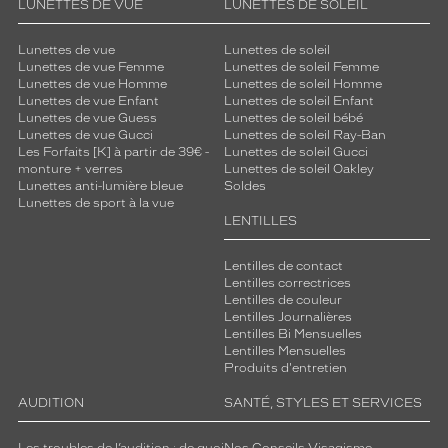
s
LUNETTES DE VUE
LUNETTES DE SOLEIL
v
e
Lunettes de vue
Lunettes de soleil
r
Lunettes de vue Femme
Lunettes de soleil Femme
r
Lunettes de vue Homme
Lunettes de soleil Homme
e
Lunettes de vue Enfant
Lunettes de soleil Enfant
Lunettes de vue Guess
Lunettes de soleil bébé
s
Lunettes de vue Gucci
Lunettes de soleil Ray-Ban
m
Les Forfaits [K] à partir de 39€ -
Lunettes de soleil Gucci
a
monture + verres
Lunettes de soleil Oakley
r
Lunettes anti-lumière bleue
Soldes
r
Lunettes de sport à la vue
o
LENTILLES
n
c
Lentilles de contact
o
Lentilles correctrices
m
Lentilles de couleur
Lentilles Journalières
p
Lentilles Bi Mensuelles
l
Lentilles Mensuelles
è
Produits d'entretien
t
e
AUDITION
SANTÉ, STYLES ET SERVICES
n
t