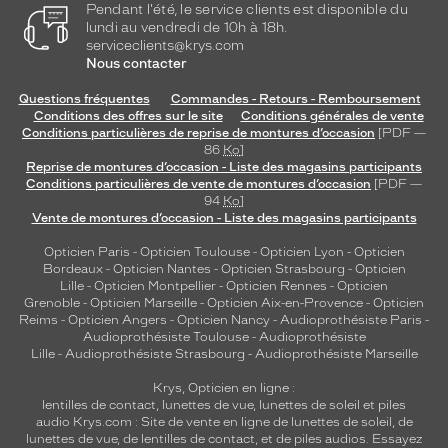
n
Pendant l'été, le service clients est disponible du
M
lundi au vendredi de 10h à 18h.
a
serviceclients@krys.com
Nous contacter
j
e
Questions fréquentes
Commandes - Retours - Remboursement
t
Conditions des offres sur le site
Conditions générales de vente
o
Conditions particulières de reprise de montures d’occasion
[PDF —
u
86
Ko
]
t
Reprise de montures d’occasion - Liste des magasins participants
e
Conditions particulières de vente de montures d’occasion
[PDF —
94
Ko
]
n
Vente de montures d’occasion - Liste des magasins participants
o
f
Opticien Paris
-
Opticien Toulouse
-
Opticien Lyon
-
Opticien
f
Bordeaux
-
Opticien Nantes
-
Opticien Strasbourg
-
Opticien
r
Lille
-
Opticien Montpellier
-
Opticien Rennes
-
Opticien
Grenoble
-
Opticien Marseille
-
Opticien Aix-en-Provence
-
Opticien
a
Reims
-
Opticien Angers
-
Opticien Nancy
-
Audioprothésiste Paris
-
n
Audioprothésiste Toulouse
-
Audioprothésiste
t
Lille
-
Audioprothésiste Strasbourg
-
Audioprothésiste Marseille
u
n
Krys, Opticien en ligne :
c
lentilles de contact
,
lunettes de vue
,
lunettes de soleil
et
piles
audio
Krys.com : Site de vente en ligne de lunettes de soleil, de
o
lunettes de vue, de
lentilles de contact
, et de piles audios. Essayez
n