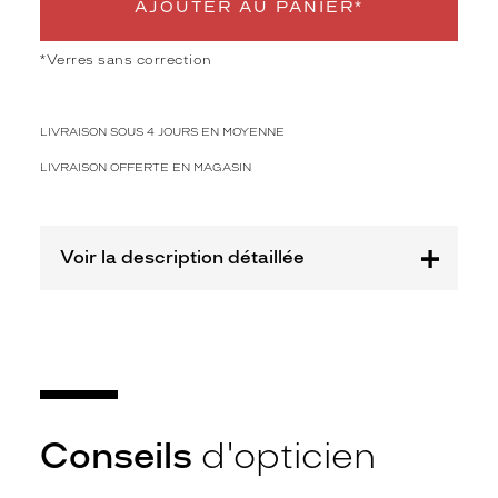
AJOUTER AU PANIER*
s
é
e
*Verres sans correction
s
p
a
LIVRAISON SOUS 4 JOURS EN MOYENNE
r
u
LIVRAISON OFFERTE EN MAGASIN
n
e
f
o
Voir la description détaillée
r
m
e
r
o
n
d
e
Conseils
d'opticien
c
e