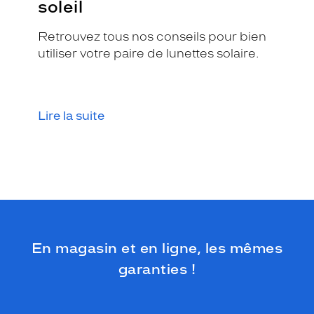
soleil
n
t
Retrouvez tous nos conseils pour bien
u
r
utiliser votre paire de lunettes solaire.
e
e
n
a
Lire la suite
c
é
t
a
t
e
b
e
i
En magasin et en ligne, les mêmes
g
e
garanties !
b
r
i