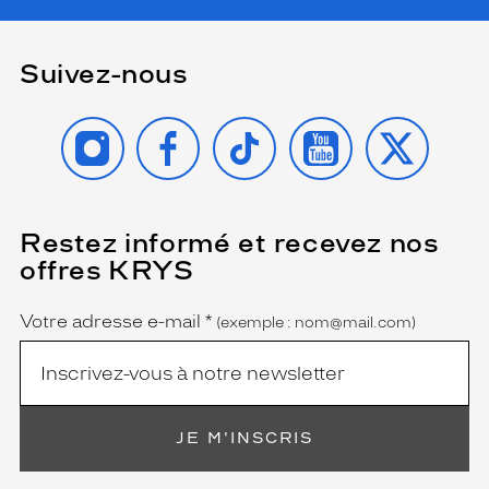
Suivez-nous
INSTAGRAM
FACEBOOK
TIKTOK
YOUTUBE
X
Restez informé et recevez nos
(Ce
champ
offres KRYS
est
Name
obligatoire)
Votre adresse e-mail
*
(exemple : nom@mail.com)
JE M'INSCRIS