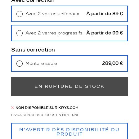
Avec correction
Polarisant
À partir de 39 €
Avec 2 verres unifocaux
Non
Retrait en magasin
Offert
Type
de
verres
À partir de 99 €
Avec 2 verres progressifs
compatibles
Retrait en magasin
Offert
Sans correction
Progressifs
Unifocaux
289,00 €
Monture seule
Type
Livraison à domicile
5,90 €
de
Retrait en magasin
Offert
montage
EN RUPTURE DE STOCK
Cerclé
Taille
de
monture
NON DISPONIBLE SUR KRYS.COM
LIVRAISON SOUS 4 JOURS EN MOYENNE
XS
Matière
M’AVERTIR DÈS DISPONIBILITÉ DU
PRODUIT
Plastique