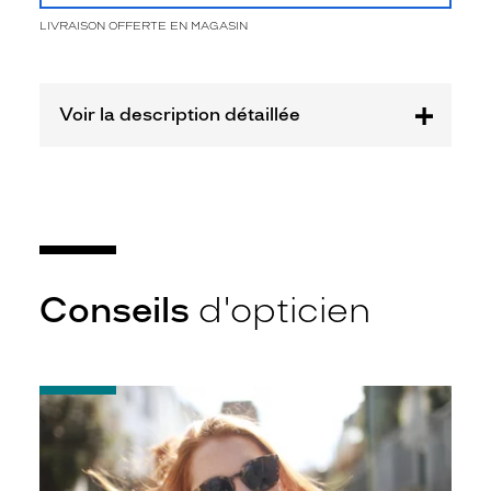
Fournisseur
LIVRAISON OFFERTE EN MAGASIN
Luxottica
Marque
Miu
Voir la description détaillée
Miu
Conseils
d'opticien
-
Notice
d'utilisation
de
votre