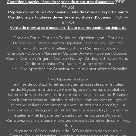
Conditions particulières de reprise de montures d’occasion
[PDF —
86
Ko
]
Reprise de montures d’occasion - Liste des magasins participants
Conditions particulières de vente de montures d’occasion
[PDF —
94
Ko
]
Vente de montures d’occasion - Liste des magasins participants
Opticien Paris
-
Opticien Toulouse
-
Opticien Lyon
-
Opticien
Bordeaux
-
Opticien Nantes
-
Opticien Strasbourg
-
Opticien
Lille
-
Opticien Montpellier
-
Opticien Rennes
-
Opticien
Grenoble
-
Opticien Marseille
-
Opticien Aix-en-Provence
-
Opticien
Reims
-
Opticien Angers
-
Opticien Nancy
-
Audioprothésiste Paris
-
Audioprothésiste Toulouse
-
Audioprothésiste
Lille
-
Audioprothésiste Strasbourg
-
Audioprothésiste Marseille
Krys, Opticien en ligne :
lentilles de contact
,
lunettes de vue
,
lunettes de soleil
et
piles
audio
Krys.com : Site de vente en ligne de lunettes de soleil, de
lunettes de vue, de
lentilles de contact
, et de piles audios. Essayez
vos lunettes grâce au miroir virtuel Krys, commandez en ligne et
faites vous livrer gratuitement chez l'un des opticiens Krys. La
livraison est offerte pour un retrait dans le réseau Krys. Bénéficiez
également de la garantie "Satisfait ou remboursé 30 jours".
Retrouvez nos marques de lunettes de vue et
lunettes de soleil : Ray
Ban
Krys.com : C’est aussi plus de 1000 opticiens dans toute la