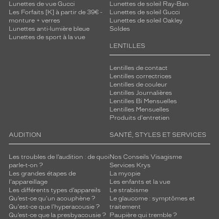
Lunettes de vue Gucci
Lunettes de soleil Ray-Ban
Les Forfaits [K] à partir de 39€ -
Lunettes de soleil Gucci
monture + verres
Lunettes de soleil Oakley
Lunettes anti-lumière bleue
Soldes
Lunettes de sport à la vue
LENTILLES
Lentilles de contact
Lentilles correctrices
Lentilles de couleur
Lentilles Journalières
Lentilles Bi Mensuelles
Lentilles Mensuelles
Produits d'entretien
AUDITION
SANTÉ, STYLES ET SERVICES
Les troubles de l’audition : de quoi
Nos Conseils Visagisme
parle-t-on ?
Services Krys
Les grandes étapes de
La myopie
l'appareillage
Les enfants et la vue
Les différents types d’appareils
Le strabisme
Qu’est-ce qu'un acouphène ?
Le glaucome : symptômes et
Qu'est-ce que l'hyperacousie ?
traitement
Qu’est-ce que la presbyacousie ?
Paupière qui tremble ?