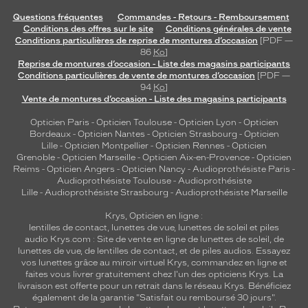
Questions fréquentes
Commandes - Retours - Remboursement
Conditions des offres sur le site
Conditions générales de vente
Conditions particulières de reprise de montures d’occasion
[PDF —
86
Ko
]
Reprise de montures d’occasion - Liste des magasins participants
Conditions particulières de vente de montures d’occasion
[PDF —
94
Ko
]
Vente de montures d’occasion - Liste des magasins participants
Opticien Paris
-
Opticien Toulouse
-
Opticien Lyon
-
Opticien
Bordeaux
-
Opticien Nantes
-
Opticien Strasbourg
-
Opticien
Lille
-
Opticien Montpellier
-
Opticien Rennes
-
Opticien
Grenoble
-
Opticien Marseille
-
Opticien Aix-en-Provence
-
Opticien
Reims
-
Opticien Angers
-
Opticien Nancy
-
Audioprothésiste Paris
-
Audioprothésiste Toulouse
-
Audioprothésiste
Lille
-
Audioprothésiste Strasbourg
-
Audioprothésiste Marseille
Krys, Opticien en ligne :
lentilles de contact
,
lunettes de vue
,
lunettes de soleil
et
piles
audio
Krys.com : Site de vente en ligne de lunettes de soleil, de
lunettes de vue, de
lentilles de contact
, et de piles audios. Essayez
vos lunettes grâce au miroir virtuel Krys, commandez en ligne et
faites vous livrer gratuitement chez l'un des opticiens Krys. La
livraison est offerte pour un retrait dans le réseau Krys. Bénéficiez
également de la garantie "Satisfait ou remboursé 30 jours".