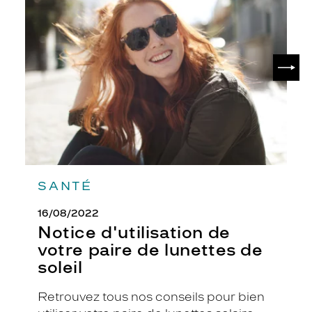
d'utilisation
de
votre
paire
de
SUIV
lunettes
de
soleil
SANTÉ
16/08/2022
Notice d'utilisation de
votre paire de lunettes de
soleil
Retrouvez tous nos conseils pour bien