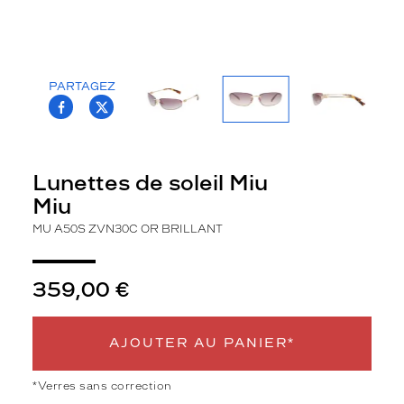
la
monture
Ovale
Couleur
PARTAGEZ
T.PROJECT.KRYS.FRONT.SHARE_FACEBOO
T.PROJECT.KRYS.FRONT.SHARE_TWI
de
la
monture
Zvn30C
Lunettes de soleil Miu
Or
Miu
Brillant
Couleur
MU A50S ZVN30C OR BRILLANT
du
verre
359,00 €
Bleu
dégradé
Indice
AJOUTER AU PANIER*
de
protection
*Verres sans correction