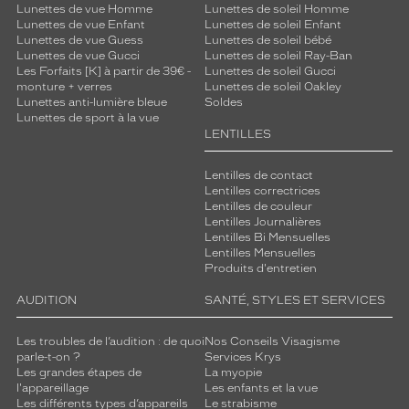
Lunettes de vue Homme
Lunettes de soleil Homme
Lunettes de vue Enfant
Lunettes de soleil Enfant
Lunettes de vue Guess
Lunettes de soleil bébé
Lunettes de vue Gucci
Lunettes de soleil Ray-Ban
Les Forfaits [K] à partir de 39€ -
Lunettes de soleil Gucci
monture + verres
Lunettes de soleil Oakley
Lunettes anti-lumière bleue
Soldes
Lunettes de sport à la vue
LENTILLES
Lentilles de contact
Lentilles correctrices
Lentilles de couleur
Lentilles Journalières
Lentilles Bi Mensuelles
Lentilles Mensuelles
Produits d'entretien
AUDITION
SANTÉ, STYLES ET SERVICES
Les troubles de l’audition : de quoi
Nos Conseils Visagisme
parle-t-on ?
Services Krys
Les grandes étapes de
La myopie
l'appareillage
Les enfants et la vue
Les différents types d’appareils
Le strabisme