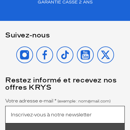
GARANTIE CASSE 2 ANS
Suivez-nous
INSTAGRAM
FACEBOOK
TIKTOK
YOUTUBE
X
Restez informé et recevez nos
(Ce
champ
offres KRYS
est
Name
obligatoire)
Votre adresse e-mail
*
(exemple : nom@mail.com)