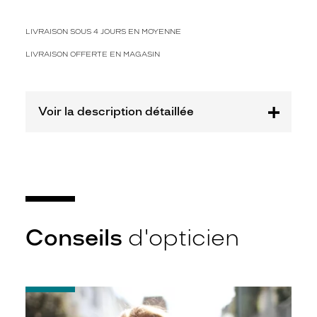
2
Polarisant
LIVRAISON SOUS 4 JOURS EN MOYENNE
Non
LIVRAISON OFFERTE EN MAGASIN
Type
de
montage
Voir la description détaillée
Cerclé
Taille
de
monture
XL
Matière
Conseils
d'opticien
Métal
Fournisseur
Luxottica
Marque
-
Miu
Notice
Miu