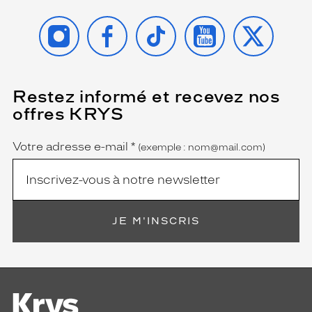
INSTAGRAM
FACEBOOK
TIKTOK
YOUTUBE
X
Restez informé et recevez nos
(Ce
champ
offres KRYS
est
Name
obligatoire)
Votre adresse e-mail
*
(exemple : nom@mail.com)
JE M'INSCRIS