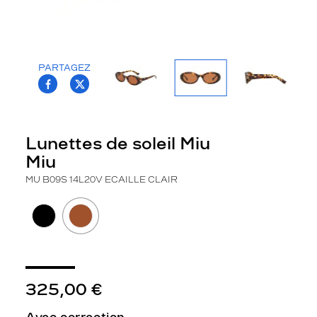
la
monture
Ovale
Couleur
PARTAGEZ
T.PROJECT.KRYS.FRONT.SHARE_FACEBOO
T.PROJECT.KRYS.FRONT.SHARE_TWI
de
la
monture
14L20V
Lunettes de soleil Miu
Ecaille
Miu
Clair
Couleur
MU B09S 14L20V ECAILLE CLAIR
du
verre
Brun
Indice
de
protection
325,00 €
3