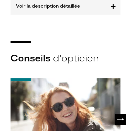
Fournisseur
Voir la description détaillée
Luxottica
Marque
Miu
Miu
Conseils
d'opticien
-
Notice
d'utilisation
de
votre
paire
de
SUIV
lunettes
de
soleil