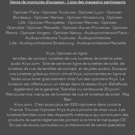
Vente de montures d’occasion - Liste des magasins participants
Opticien Paris
-
Opticien Toulouse
-
Opticien Lyon
-
Opticien
Bordeaux
-
Opticien Nantes
-
Opticien Strasbourg
-
Opticien
Lille
-
Opticien Montpellier
-
Opticien Rennes
-
Opticien
Grenoble
-
Opticien Marseille
-
Opticien Aix-en-Provence
-
Opticien
Reims
-
Opticien Angers
-
Opticien Nancy
-
Audioprothésiste Paris
-
Audioprothésiste Toulouse
-
Audioprothésiste
Lille
-
Audioprothésiste Strasbourg
-
Audioprothésiste Marseille
Krys, Opticien en ligne :
lentilles de contact
,
lunettes de vue
,
lunettes de soleil
et
piles
audio
Krys.com : Site de vente en ligne de lunettes de soleil, de
lunettes de vue, de
lentilles de contact
, et de piles audios. Essayez
vos lunettes grâce au miroir virtuel Krys, commandez en ligne et
faites vous livrer gratuitement chez l'un des opticiens Krys. La
livraison est offerte pour un retrait dans le réseau Krys. Bénéficiez
également de la garantie "Satisfait ou remboursé 30 jours".
Retrouvez nos marques de lunettes de vue et
lunettes de soleil : Ray
Ban
Krys.com : C’est aussi plus de 1000 opticiens dans toute la
France.
Trouvez l’opticien Krys le plus proche de chez vous
. Les
lunettes/lentilles sont des dispositifs médicaux qui constituent des
produits de santé réglementés portant à ce titre le marquage CE.
En cas de doute, consultez un professionnel de santé spécialisé.