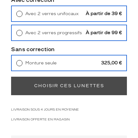
Avec correction
Polarisant
À partir de 39 €
Avec 2 verres unifocaux
Non
Retrait en magasin
Offert
Type
de
verres
À partir de 99 €
Avec 2 verres progressifs
compatibles
Retrait en magasin
Offert
Sans correction
Progressifs
Unifocaux
325,00 €
Monture seule
Type
Livraison à domicile
5,90 €
de
Retrait en magasin
Offert
montage
CHOISIR CES LUNETTES
Cerclé
Taille
de
monture
LIVRAISON SOUS 4 JOURS EN MOYENNE
M
LIVRAISON OFFERTE EN MAGASIN
Matière
Plastique