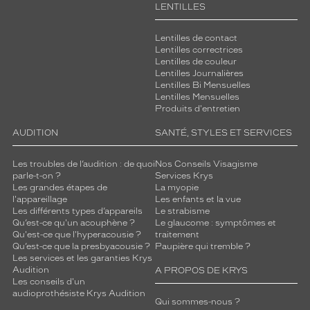
LENTILLES
Lentilles de contact
Lentilles correctrices
Lentilles de couleur
Lentilles Journalières
Lentilles Bi Mensuelles
Lentilles Mensuelles
Produits d'entretien
AUDITION
SANTÉ, STYLES ET SERVICES
Les troubles de l’audition : de quoi
Nos Conseils Visagisme
parle-t-on ?
Services Krys
Les grandes étapes de
La myopie
l'appareillage
Les enfants et la vue
Les différents types d’appareils
Le strabisme
Qu’est-ce qu'un acouphène ?
Le glaucome : symptômes et
Qu'est-ce que l'hyperacousie ?
traitement
Qu’est-ce que la presbyacousie ?
Paupière qui tremble ?
Les services et les garanties Krys
Audition
A PROPOS DE KRYS
Les conseils d'un
audioprothésiste Krys Audition
Qui sommes-nous ?