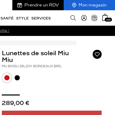
Prendre un RDV
Mon magasin
Mon
Afficher
SANTÉ
STYLE
SERVICES
vide
panie
la
recherche
fite !
Lunettes de soleil Miu
Ajouter
à
Miu
ma
MU B10SU 26L20Y BORDEAUX BRIL
liste
d’envies
ivant
289,00 €