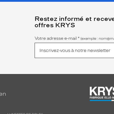
(Ce
Restez informé et recev
champ
offres KRYS
est
Name
obligatoire)
Votre adresse e-mail
*
(exemple : nom@ma
ien