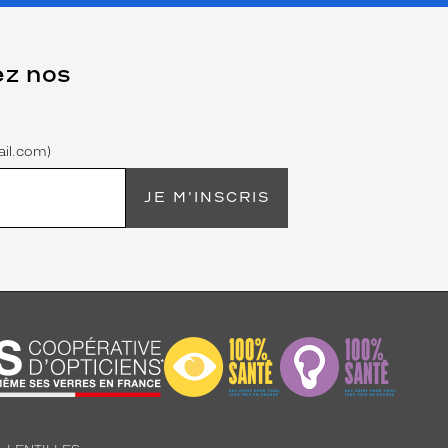
ez nos
il.com)
JE M'INSCRIS