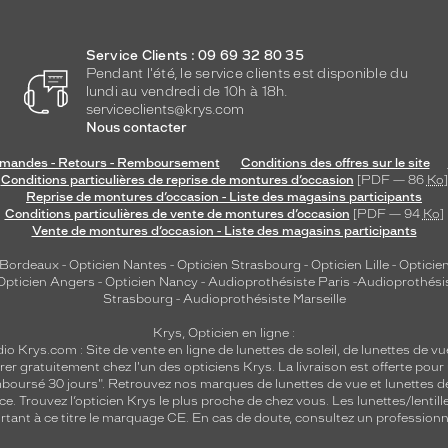
Service Clients : 09 69 32 80 35
Pendant l'été, le service clients est disponible du
lundi au vendredi de 10h à 18h.
serviceclients@krys.com
Nous contacter
andes - Retours - Remboursement
Conditions des offres sur le site
Conditions particulières de reprise de montures d’occasion
[PDF — 86
Ko
]
Reprise de montures d’occasion - Liste des magasins participants
Conditions particulières de vente de montures d’occasion
[PDF — 94
Ko
]
Vente de montures d’occasion - Liste des magasins participants
 Bordeaux
-
Opticien Nantes
-
Opticien Strasbourg
-
Opticien Lille
-
Opticien
Opticien Angers
-
Opticien Nancy
-
Audioprothésiste Paris
-
Audioprothési
Strasbourg
-
Audioprothésiste Marseille
Krys, Opticien en ligne :
dio
Krys.com : Site de vente en ligne de lunettes de soleil, de lunettes de vu
rer gratuitement chez l'un des opticiens Krys. La livraison est offerte pour
emboursé 30 jours". Retrouvez nos marques de lunettes de vue et
lunettes d
nce.
Trouvez l’opticien Krys le plus proche de chez vous
. Les lunettes/lenti
tant à ce titre le marquage CE. En cas de doute, consultez un professionne