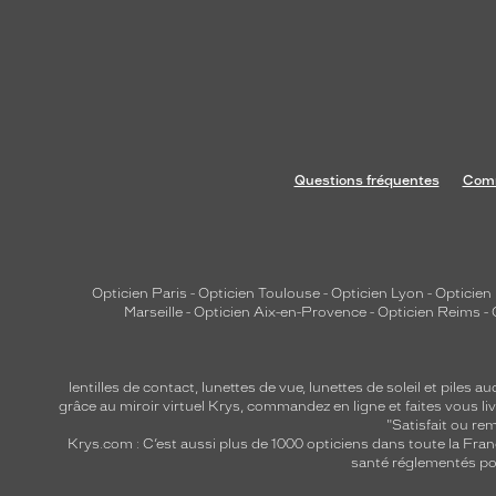
Questions fréquentes
Comm
Opticien Paris
-
Opticien Toulouse
-
Opticien Lyon
-
Opticien
Marseille
-
Opticien Aix-en-Provence
-
Opticien Reims
-
lentilles de contact
,
lunettes de vue
,
lunettes de soleil
et
piles au
grâce au miroir virtuel Krys, commandez en ligne et faites vous liv
"Satisfait ou r
Krys.com : C’est aussi plus de 1000 opticiens dans toute la Fra
santé réglementés por