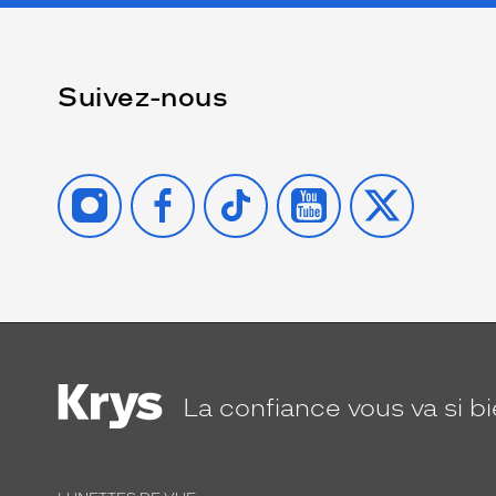
Suivez-nous
INSTAGRAM
FACEBOOK
TIKTOK
YOUTUBE
X
La confiance
vous va si b