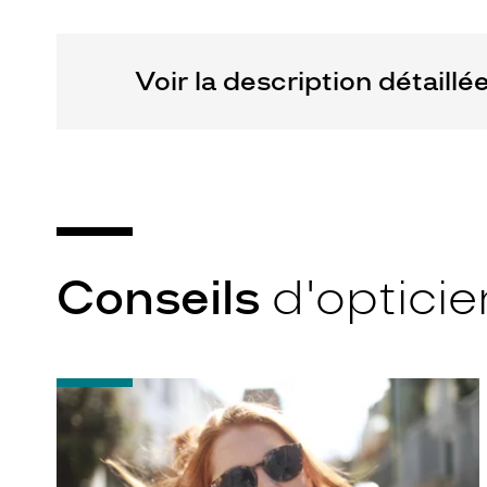
Marque
Miu
Miu
Voir la description détaillé
Conseils
d'opticie
-
Notice
d'utilisation
de
votre
paire