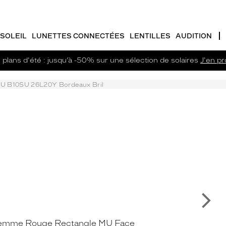
SOLEIL
LUNETTES CONNECTÉES
LENTILLES
AUDITION
plans d'été : jusqu’à -50% sur une sélection de solaires
J'en pro
U B10SU 26L20Y Bordeaux Bril
Su