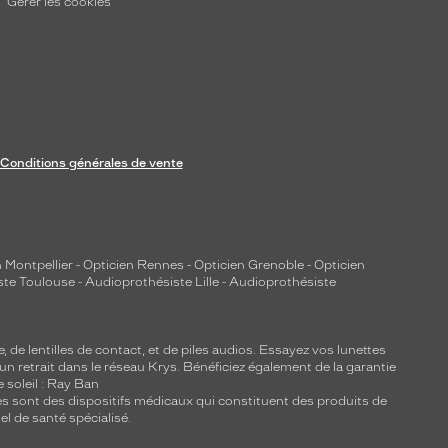
Gérer les cookies
Conditions générales de vente
 Montpellier
-
Opticien Rennes
-
Opticien Grenoble
-
Opticien
ste Toulouse
-
Audioprothésiste Lille
-
Audioprothésiste
e, de
lentilles de contact
, et de piles audios. Essayez vos lunettes
 un retrait dans le réseau Krys. Bénéficiez également de la garantie
e soleil : Ray Ban
lles sont des dispositifs médicaux qui constituent des produits de
l de santé spécialisé.