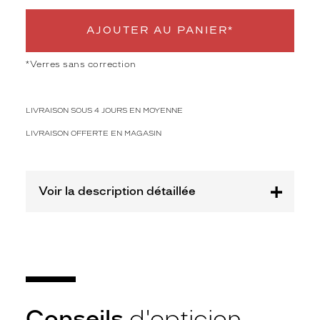
c
h
AJOUTER AU PANIER*
n
o
l
*Verres sans correction
o
g
i
LIVRAISON SOUS 4 JOURS EN MOYENNE
e
LIVRAISON OFFERTE EN MAGASIN
q
u
i
c
Voir la description détaillée
h
a
n
g
e
l
a
d
o
Conseils
d'opticien