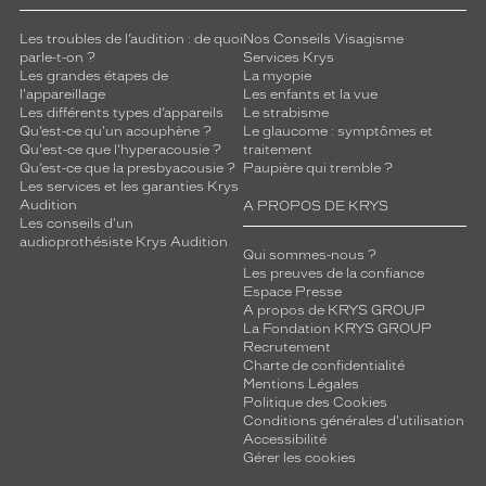
r
e
Les troubles de l’audition : de quoi
Nos Conseils Visagisme
t
parle-t-on ?
Services Krys
Les grandes étapes de
La myopie
u
l'appareillage
Les enfants et la vue
t
Les différents types d’appareils
Le strabisme
i
Qu’est-ce qu'un acouphène ?
Le glaucome : symptômes et
l
Qu'est-ce que l'hyperacousie ?
traitement
i
Qu’est-ce que la presbyacousie ?
Paupière qui tremble ?
s
Les services et les garanties Krys
Audition
A PROPOS DE KRYS
e
Les conseils d'un
z
audioprothésiste Krys Audition
l
Qui sommes-nous ?
a
Les preuves de la confiance
Espace Presse
p
A propos de KRYS GROUP
u
La Fondation KRYS GROUP
i
Recrutement
s
Charte de confidentialité
s
Mentions Légales
Politique des Cookies
a
Conditions générales d'utilisation
n
Accessibilité
c
Gérer les cookies
e