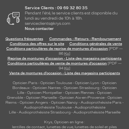
d
e
Service Clients : 09 69 32 80 35
l
Pendant l'été, le service clients est disponible du
lundi au vendredi de 10h à 18h.
'
serviceclients@krys.com
I
Nous contacter
A
p
Questions fréquentes
Commandes - Retours - Remboursement
o
Conditions des offres sur le site
Conditions générales de vente
u
Conditions particulières de reprise de montures d’occasion
[PDF —
r
86
Ko
]
Reprise de montures d’occasion - Liste des magasins participants
t
Conditions particulières de vente de montures d’occasion
[PDF —
r
94
Ko
]
a
Vente de montures d’occasion - Liste des magasins participants
d
u
Opticien Paris
-
Opticien Toulouse
-
Opticien Lyon
-
Opticien
i
Bordeaux
-
Opticien Nantes
-
Opticien Strasbourg
-
Opticien
Lille
-
Opticien Montpellier
-
Opticien Rennes
-
Opticien
r
Grenoble
-
Opticien Marseille
-
Opticien Aix-en-Provence
-
Opticien
e
Reims
-
Opticien Angers
-
Opticien Nancy
-
Audioprothésiste Paris
-
o
Audioprothésiste Toulouse
-
Audioprothésiste
u
Lille
-
Audioprothésiste Strasbourg
-
Audioprothésiste Marseille
e
n
Krys, Opticien en ligne :
lentilles de contact
,
lunettes de vue
,
lunettes de soleil
et
piles
v