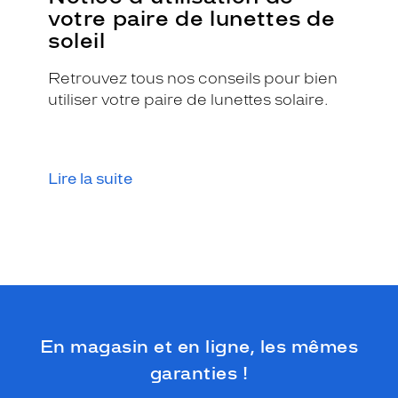
n
votre paire de lunettes de
t
soleil
c
o
Retrouvez tous nos conseils pour bien
n
utiliser votre paire de lunettes solaire.
ç
u
e
s
p
Lire la suite
o
u
r
v
o
u
s
p
e
En magasin et en ligne, les mêmes
r
m
garanties !
e