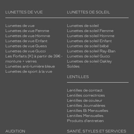
e
z
,
LUNETTES DE VUE
LUNETTES DE SOLEIL
é
c
Lunettes de vue
Lunettes de soleil
o
Lunettes de vue Femme
Lunettes de soleil Femme
u
Lunettes de vue Homme
Lunettes de soleil Homme
Lunettes de vue Enfant
Lunettes de soleil Enfant
t
Lunettes de vue Guess
Lunettes de soleil bébé
e
Lunettes de vue Gucci
Lunettes de soleil Ray-Ban
z
Les Forfaits [K] à partir de 39€ -
Lunettes de soleil Gucci
s
monture + verres
Lunettes de soleil Oakley
a
Lunettes anti-lumière bleue
Soldes
Lunettes de sport à la vue
n
LENTILLES
s
v
o
Lentilles de contact
Lentilles correctrices
u
Lentilles de couleur
s
Lentilles Journalières
i
Lentilles Bi Mensuelles
s
Lentilles Mensuelles
o
Produits d'entretien
l
AUDITION
SANTÉ, STYLES ET SERVICES
e