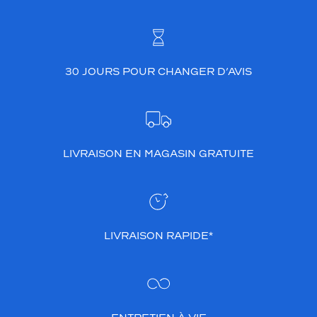
t
t
r
e
d
30 JOURS POUR CHANGER D’AVIS
e
v
i
v
r
e
LIVRAISON EN MAGASIN GRATUITE
l
'
i
n
s
t
LIVRAISON RAPIDE*
a
n
t
p
r
é