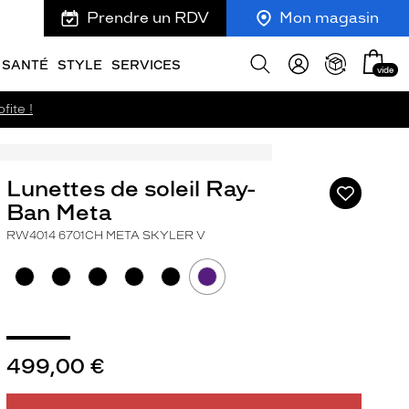
Prendre un RDV
Mon magasin
Mon
Afficher
SANTÉ
STYLE
SERVICES
vide
panie
la
recherche
fite !
Lunettes de soleil Ray-
Ajouter
à
Ban Meta
ma
RW4014 6701CH META SKYLER V
liste
d’envies
499,00 €
ivant