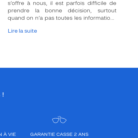
s’offre à nous, il est parfois difficile de
prendre la bonne décision, surtout
quand on n’a pas toutes les informations
nécessaires. Les opticiens Krys sont là
Lire la suite
pour vous conseiller et apporter leur
expertise afin que vous fassiez le bon
choix en fonction de votre amétropie
et/ou de l’activité sportive pratiquée.
 !
 À VIE
GARANTIE CASSE 2 ANS