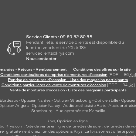
Service Clients : 09 69 32 80 35
Pendant l'été, le service clients est disponible du
lundi au vendredi de 10h à 18h.
serviceclients@krys.com
Nous contacter
andes - Retours - Remboursement
Conditions des offres sur le site
Conditions particulières de reprise de montures d’occasion
[PDF — 86
Ko
]
Reprise de montures d’occasion - Liste des magasins participants
Conditions particulières de vente de montures d’occasion
[PDF — 94
Ko
]
Vente de montures d’occasion - Liste des magasins participants
 Bordeaux
-
Opticien Nantes
-
Opticien Strasbourg
-
Opticien Lille
-
Opticien
Opticien Angers
-
Opticien Nancy
-
Audioprothésiste Paris
-
Audioprothési
Strasbourg
-
Audioprothésiste Marseille
Krys, Opticien en ligne :
dio
Krys.com : Site de vente en ligne de lunettes de soleil, de lunettes de vu
rer gratuitement chez l'un des opticiens Krys. La livraison est offerte pour