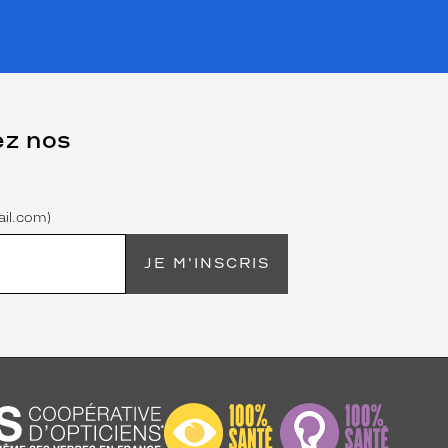
ez nos
il.com)
JE M'INSCRIS