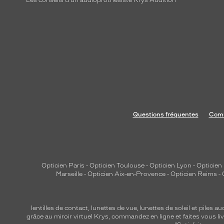
Les conseils d'un audioprothésiste Krys Audition
e
t
d
e
s
c
o
u
r
b
Questions fréquentes
Comm
e
s
d
o
Opticien Paris
-
Opticien Toulouse
-
Opticien Lyon
-
Opticien
u
Marseille
-
Opticien Aix-en-Provence
-
Opticien Reims
-
c
e
s
lentilles de contact
,
lunettes de vue
,
lunettes de soleil
et
piles au
grâce au miroir virtuel Krys, commandez en ligne et faites vous liv
,