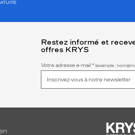
ATUITE
(Ce
Restez informé et recev
champ
offres KRYS
est
Name
obligatoire)
Votre adresse e-mail
*
(exemple : nom@ma
ien