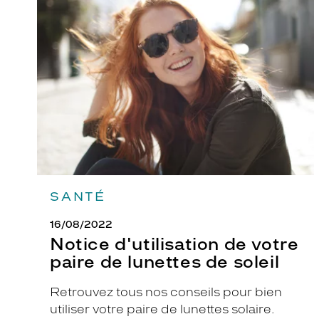
d'utilisation
m
de
o
votre
paire
d
de
è
lunettes
l
de
soleil
e
S
k
y
l
e
SANTÉ
r
s
16/08/2022
e
Notice d'utilisation de votre
d
paire de lunettes de soleil
i
s
Retrouvez tous nos conseils pour bien
t
utiliser votre paire de lunettes solaire.