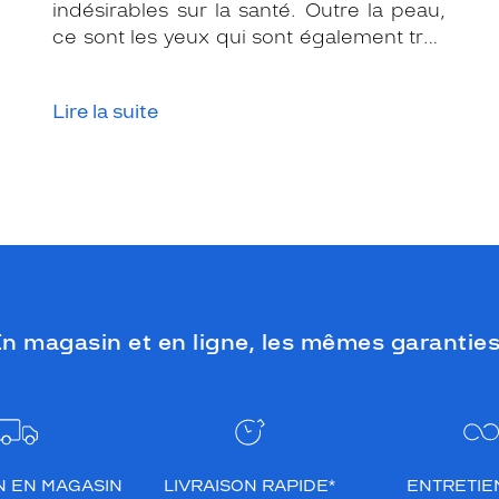
indésirables sur la santé. Outre la peau,
ce sont les yeux qui sont également très
exposés aux rayonnements ultraviolets
(UV). Même si le soleil se fait discret ou
Lire la suite
que le temps est couvert, il est donc
impératif de les protéger en ville, à la
mer, à la montagne, lors de toutes les
activités en extérieur.
n magasin et en ligne, les mêmes garanties
N EN MAGASIN
LIVRAISON RAPIDE*
ENTRETIEN