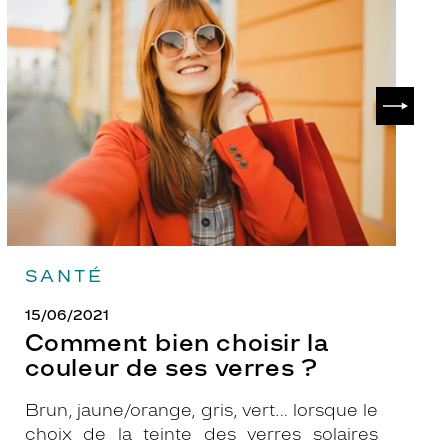
bien
ch
choisir
le
la
v
couleur
p
de
?
SUIVAN
ses
verres
?
SANTÉ
15/06/2021
Comment bien choisir la
couleur de ses verres ?
Brun, jaune/orange, gris, vert… lorsque le
choix de la teinte des verres solaires