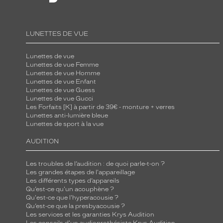
é
p
a
LUNETTES DE VUE
r
Lunettes de vue
u
Lunettes de vue Femme
n
Lunettes de vue Homme
e
Lunettes de vue Enfant
Lunettes de vue Guess
f
Lunettes de vue Gucci
a
Les Forfaits [K] à partir de 39€ - monture + verres
Lunettes anti-lumière bleue
c
Lunettes de sport à la vue
e
é
AUDITION
t
Les troubles de l’audition : de quoi parle-t-on ?
r
Les grandes étapes de l'appareillage
o
Les différents types d’appareils
i
Qu’est-ce qu'un acouphène ?
Qu'est-ce que l'hyperacousie ?
t
Qu’est-ce que la presbyacousie ?
e
Les services et les garanties Krys Audition