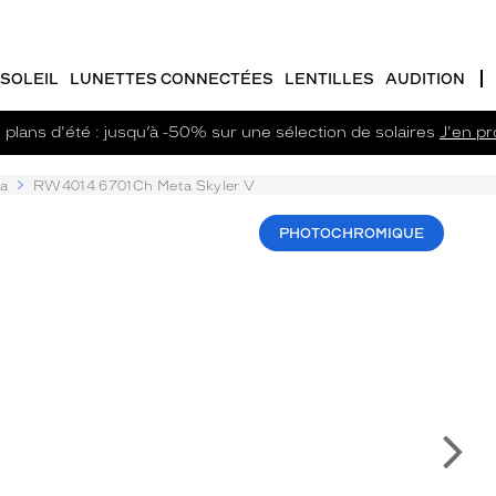
SOLEIL
LUNETTES CONNECTÉES
LENTILLES
AUDITION
plans d'été : jusqu’à -50% sur une sélection de solaires
J'en pro
a
RW4014 6701Ch Meta Skyler V
PHOTOCHROMIQUE
Su