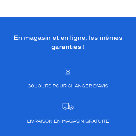
e
n
c
e
d
i
En magasin et en ligne, les mêmes
s
p
garanties !
o
s
e
d
e
v
30 JOURS POUR CHANGER D’AVIS
e
r
r
e
s
v
LIVRAISON EN MAGASIN GRATUITE
e
r
t