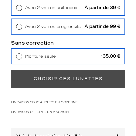
u
À partir de 39 €
Avec 2 verres unifocaux
e
Retrait en magasin
Offert
t
t
À partir de 99 €
Avec 2 verres progressifs
e
Retrait en magasin
Offert
r
o
Sans correction
n
d
135,00 €
Monture seule
e
Livraison à domicile
5,90 €
d
Retrait en magasin
Offert
é
l
CHOISIR CES LUNETTES
i
c
a
t
LIVRAISON SOUS 4 JOURS EN MOYENNE
e
a
LIVRAISON OFFERTE EN MAGASIN
v
e
c