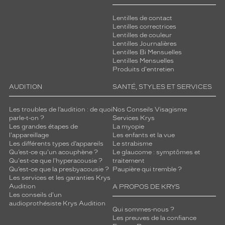
é
.
Lentilles de contact
C
Lentilles correctrices
Lentilles de couleur
e
Lentilles Journalières
m
Lentilles Bi Mensuelles
o
Lentilles Mensuelles
d
Produits d'entretien
è
l
AUDITION
SANTÉ, STYLES ET SERVICES
e
S
Les troubles de l’audition : de quoi
Nos Conseils Visagisme
a
parle-t-on ?
Services Krys
n
Les grandes étapes de
La myopie
l'appareillage
Les enfants et la vue
d
Les différents types d’appareils
Le strabisme
r
Qu’est-ce qu'un acouphène ?
Le glaucome : symptômes et
o
Qu'est-ce que l'hyperacousie ?
traitement
e
Qu’est-ce que la presbyacousie ?
Paupière qui tremble ?
s
Les services et les garanties Krys
Audition
t
A PROPOS DE KRYS
Les conseils d'un
u
audioprothésiste Krys Audition
n
Qui sommes-nous ?
e
Les preuves de la confiance