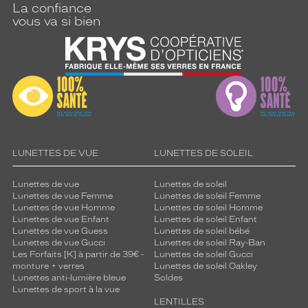
i
La confiance
o
vous va si bien
n
s
o
l
a
i
r
e
d
e
LUNETTES DE VUE
LUNETTES DE SOLEIL
h
a
Lunettes de vue
Lunettes de soleil
u
Lunettes de vue Femme
Lunettes de soleil Femme
t
Lunettes de vue Homme
Lunettes de soleil Homme
Lunettes de vue Enfant
Lunettes de soleil Enfant
e
Lunettes de vue Guess
Lunettes de soleil bébé
q
Lunettes de vue Gucci
Lunettes de soleil Ray-Ban
u
Les Forfaits [K] à partir de 39€ -
Lunettes de soleil Gucci
a
monture + verres
Lunettes de soleil Oakley
l
Lunettes anti-lumière bleue
Soldes
i
Lunettes de sport à la vue
LENTILLES
t