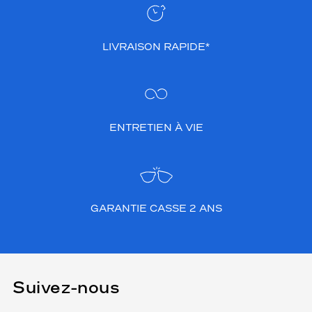
G
1
5
LIVRAISON RAPIDE*
p
o
u
r
u
n
ENTRETIEN À VIE
e
c
l
a
r
t
GARANTIE CASSE 2 ANS
é
v
i
s
u
Suivez-nous
e
l