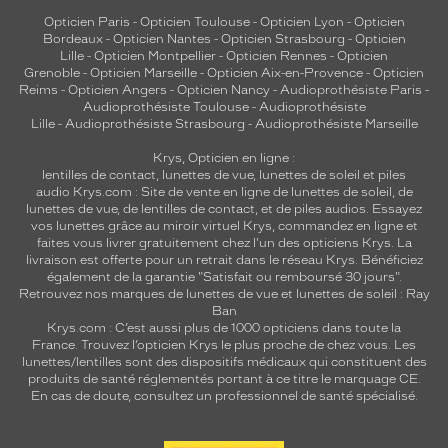
f
Opticien Paris
-
Opticien Toulouse
-
Opticien Lyon
-
Opticien
i
Bordeaux
-
Opticien Nantes
-
Opticien Strasbourg
-
Opticien
n
Lille
-
Opticien Montpellier
-
Opticien Rennes
-
Opticien
Grenoble
-
Opticien Marseille
-
Opticien Aix-en-Provence
-
Opticien
e
Reims
-
Opticien Angers
-
Opticien Nancy
-
Audioprothésiste Paris
-
s
Audioprothésiste Toulouse
-
Audioprothésiste
s
Lille
-
Audioprothésiste Strasbourg
-
Audioprothésiste Marseille
e
m
Krys, Opticien en ligne :
lentilles de contact
,
lunettes de vue
,
lunettes de soleil
et
piles
é
audio
Krys.com : Site de vente en ligne de lunettes de soleil, de
t
lunettes de vue, de
lentilles de contact
, et de piles audios. Essayez
a
vos lunettes grâce au miroir virtuel Krys, commandez en ligne et
l
faites vous livrer gratuitement chez l'un des opticiens Krys. La
l
livraison est offerte pour un retrait dans le réseau Krys. Bénéficiez
i
également de la garantie "Satisfait ou remboursé 30 jours".
Retrouvez nos marques de lunettes de vue et
lunettes de soleil : Ray
q
Ban
u
Krys.com : C’est aussi plus de 1000 opticiens dans toute la
e
France.
Trouvez l’opticien Krys le plus proche de chez vous
. Les
e
lunettes/lentilles sont des dispositifs médicaux qui constituent des
t
produits de santé réglementés portant à ce titre le marquage CE.
i
En cas de doute, consultez un professionnel de santé spécialisé.
n
s