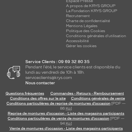
Espace Presse
p
A propos de KRYS GROUP
i
La Fondation KRYS GROUP
è
Recrutement
c
Charte de confidentialité
e
Mentions Légales
d
Politique des Cookies
Conditions générales d'utilisation
e
Accessibilité
c
Gérer les cookies
a
r
a
Service Clients : 09 69 32 80 35
c
Pendant l'été, le service clients est disponible du
t
lundi au vendredi de 10h à 18h.
serviceclients@krys.com
è
Nous contacter
r
e
Questions fréquentes
Commandes - Retours - Remboursement
q
Conditions des offres sur le site
Conditions générales de vente
u
Conditions particulières de reprise de montures d’occasion
[PDF —
i
86
Ko
]
m
Reprise de montures d’occasion - Liste des magasins participants
Conditions particulières de vente de montures d’occasion
[PDF —
ê
94
Ko
]
l
Vente de montures d’occasion - Liste des magasins participants
e