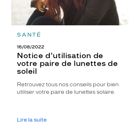
l
o
r
b
r
SANTÉ
i
l
16/08/2022
l
Notice d'utilisation de
a
n
votre paire de lunettes de
t
soleil
.
C
Retrouvez tous nos conseils pour bien
e
utiliser votre paire de lunettes solaire.
t
t
e
r
é
Lire la suite
f
é
r