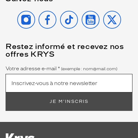
INSTAGRAM
FACEBOOK
TIKTOK
YOUTUBE
X
Restez informé et recevez nos
(Ce
champ
offres KRYS
est
Name
obligatoire)
Votre adresse e-mail
*
(exemple : nom@mail.com)
JE M'INSCRIS