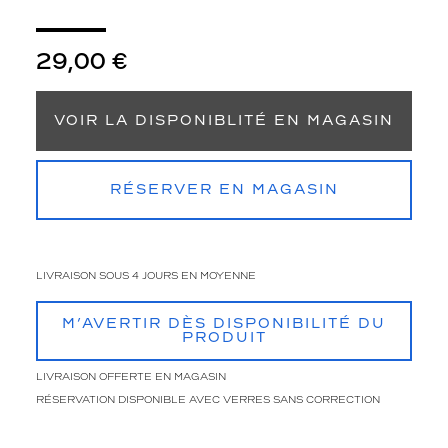
3
Polarisant
29,00 €
Non
Type
VOIR LA DISPONIBLITÉ EN MAGASIN
de
montage
Cerclé
RÉSERVER EN MAGASIN
Afficher
la
mention
Prix
LIVRAISON SOUS 4 JOURS EN MOYENNE
web
M’AVERTIR DÈS DISPONIBILITÉ DU
Non
PRODUIT
Matière
LIVRAISON OFFERTE EN MAGASIN
Plastique
RÉSERVATION DISPONIBLE AVEC VERRES SANS CORRECTION
Fournisseur
Codir