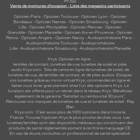
94
Ko
]
Vente de montures d’occasion - Liste des magasins participants
Opticien Paris
-
Opticien Toulouse
-
Opticien Lyon
-
Opticien
Bordeaux
-
Opticien Nantes
-
Opticien Strasbourg
-
Opticien
Lille
-
Opticien Montpellier
-
Opticien Rennes
-
Opticien
Grenoble
-
Opticien Marseille
-
Opticien Aix-en-Provence
-
Opticien
Reims
-
Opticien Angers
-
Opticien Nancy
-
Audioprothésiste Paris
-
Audioprothésiste Toulouse
-
Audioprothésiste
Lille
-
Audioprothésiste Strasbourg
-
Audioprothésiste Marseille
Krys, Opticien en ligne :
lentilles de contact
,
lunettes de vue
,
lunettes de soleil
et
piles
audio
Krys.com : Site de vente en ligne de lunettes de soleil, de
lunettes de vue, de
lentilles de contact
, et de piles audios. Essayez
vos lunettes grâce au miroir virtuel Krys, commandez en ligne et
faites vous livrer gratuitement chez l'un des opticiens Krys. La
livraison est offerte pour un retrait dans le réseau Krys. Bénéficiez
également de la garantie "Satisfait ou remboursé 30 jours".
Retrouvez nos marques de lunettes de vue et
lunettes de soleil : Ray
Ban
Krys.com : C’est aussi plus de 1000 opticiens dans toute la
France.
Trouvez l’opticien Krys le plus proche de chez vous
. Les
lunettes/lentilles sont des dispositifs médicaux qui constituent des
produits de santé réglementés portant à ce titre le marquage CE.
En cas de doute, consultez un professionnel de santé spécialisé.