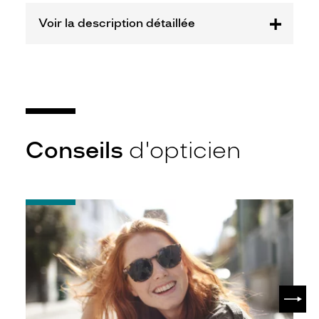
Marque
Voir la description détaillée
Signature
Krys
Conseils
d'opticien
-
Notice
d'utilisation
de
votre
paire
de
SUIV
lunettes
de