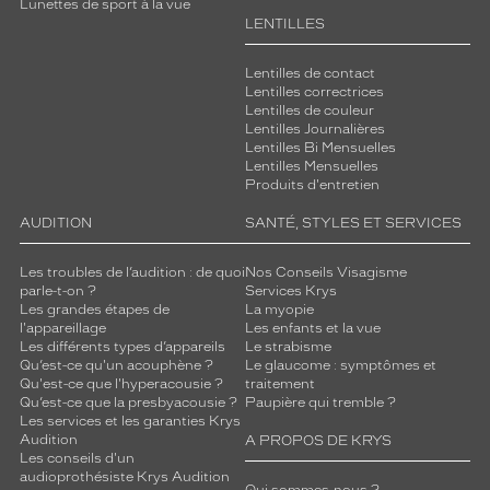
Lunettes de sport à la vue
LENTILLES
Lentilles de contact
Lentilles correctrices
Lentilles de couleur
Lentilles Journalières
Lentilles Bi Mensuelles
Lentilles Mensuelles
Produits d'entretien
AUDITION
SANTÉ, STYLES ET SERVICES
Les troubles de l’audition : de quoi
Nos Conseils Visagisme
parle-t-on ?
Services Krys
Les grandes étapes de
La myopie
l'appareillage
Les enfants et la vue
Les différents types d’appareils
Le strabisme
Qu’est-ce qu'un acouphène ?
Le glaucome : symptômes et
Qu'est-ce que l'hyperacousie ?
traitement
Qu’est-ce que la presbyacousie ?
Paupière qui tremble ?
Les services et les garanties Krys
Audition
A PROPOS DE KRYS
Les conseils d'un
audioprothésiste Krys Audition