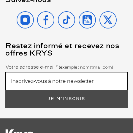
INSTAGRAM
FACEBOOK
TIKTOK
YOUTUBE
X
Restez informé et recevez nos
(Ce
champ
offres KRYS
est
Name
obligatoire)
Votre adresse e-mail
*
(exemple : nom@mail.com)
JE M'INSCRIS