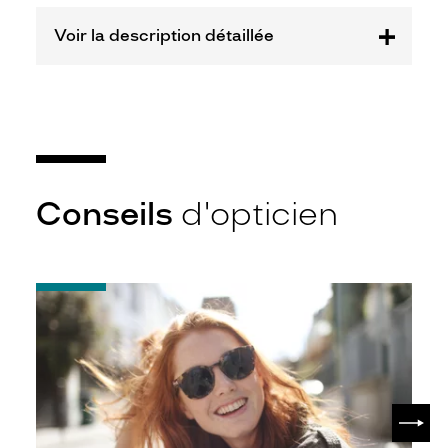
Voir la description détaillée
Codir
Marque
Signature
Krys
Conseils
d'opticien
-
Notice
d'utilisation
de
votre
paire
de
SUIV
lunettes
de