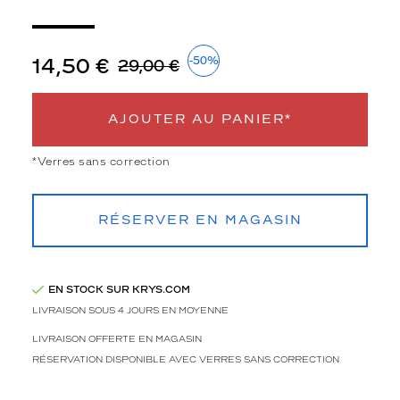
3
Polarisant
Non
14,50 €
-50%
29,00 €
Type
de
montage
AJOUTER AU PANIER*
Cerclé
*Verres sans correction
discountDetail
-50%
Afficher
RÉSERVER EN MAGASIN
la
mention
Prix
web
EN STOCK SUR KRYS.COM
LIVRAISON SOUS 4 JOURS EN MOYENNE
Non
LIVRAISON OFFERTE EN MAGASIN
Matière
RÉSERVATION DISPONIBLE AVEC VERRES SANS CORRECTION
Plastique
Fournisseur