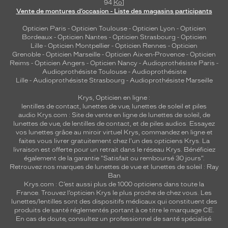
94
Ko
]
Vente de montures d’occasion - Liste des magasins participants
Opticien Paris
-
Opticien Toulouse
-
Opticien Lyon
-
Opticien
Bordeaux
-
Opticien Nantes
-
Opticien Strasbourg
-
Opticien
Lille
-
Opticien Montpellier
-
Opticien Rennes
-
Opticien
Grenoble
-
Opticien Marseille
-
Opticien Aix-en-Provence
-
Opticien
Reims
-
Opticien Angers
-
Opticien Nancy
-
Audioprothésiste Paris
-
Audioprothésiste Toulouse
-
Audioprothésiste
Lille
-
Audioprothésiste Strasbourg
-
Audioprothésiste Marseille
Krys, Opticien en ligne :
lentilles de contact
,
lunettes de vue
,
lunettes de soleil
et
piles
audio
Krys.com : Site de vente en ligne de lunettes de soleil, de
lunettes de vue, de
lentilles de contact
, et de piles audios. Essayez
vos lunettes grâce au miroir virtuel Krys, commandez en ligne et
faites vous livrer gratuitement chez l'un des opticiens Krys. La
livraison est offerte pour un retrait dans le réseau Krys. Bénéficiez
également de la garantie "Satisfait ou remboursé 30 jours".
Retrouvez nos marques de lunettes de vue et
lunettes de soleil : Ray
Ban
Krys.com : C’est aussi plus de 1000 opticiens dans toute la
France.
Trouvez l’opticien Krys le plus proche de chez vous
. Les
lunettes/lentilles sont des dispositifs médicaux qui constituent des
produits de santé réglementés portant à ce titre le marquage CE.
En cas de doute, consultez un professionnel de santé spécialisé.