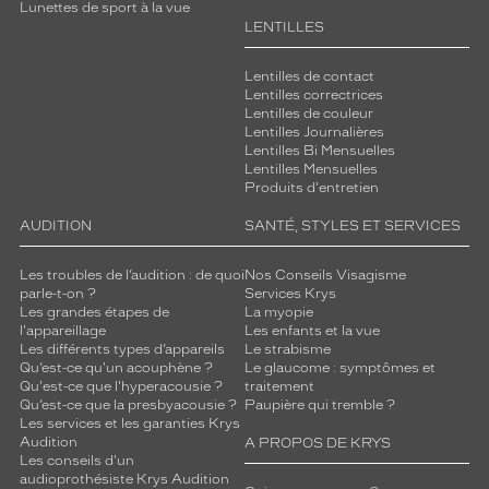
Lunettes de sport à la vue
LENTILLES
Lentilles de contact
Lentilles correctrices
Lentilles de couleur
Lentilles Journalières
Lentilles Bi Mensuelles
Lentilles Mensuelles
Produits d'entretien
AUDITION
SANTÉ, STYLES ET SERVICES
Les troubles de l’audition : de quoi
Nos Conseils Visagisme
parle-t-on ?
Services Krys
Les grandes étapes de
La myopie
l'appareillage
Les enfants et la vue
Les différents types d’appareils
Le strabisme
Qu’est-ce qu'un acouphène ?
Le glaucome : symptômes et
Qu'est-ce que l'hyperacousie ?
traitement
Qu’est-ce que la presbyacousie ?
Paupière qui tremble ?
Les services et les garanties Krys
Audition
A PROPOS DE KRYS
Les conseils d'un
audioprothésiste Krys Audition