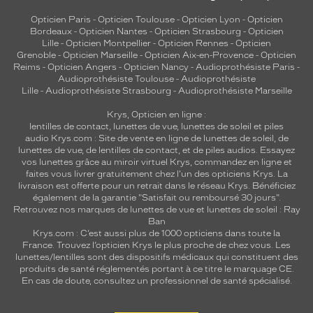
S
Opticien Paris
-
Opticien Toulouse
-
Opticien Lyon
-
Opticien
i
Bordeaux
-
Opticien Nantes
-
Opticien Strasbourg
-
Opticien
g
Lille
-
Opticien Montpellier
-
Opticien Rennes
-
Opticien
n
Grenoble
-
Opticien Marseille
-
Opticien Aix-en-Provence
-
Opticien
a
Reims
-
Opticien Angers
-
Opticien Nancy
-
Audioprothésiste Paris
-
Audioprothésiste Toulouse
-
Audioprothésiste
t
Lille
-
Audioprothésiste Strasbourg
-
Audioprothésiste Marseille
u
r
Krys, Opticien en ligne :
e
lentilles de contact
,
lunettes de vue
,
lunettes de soleil
et
piles
K
audio
Krys.com : Site de vente en ligne de lunettes de soleil, de
lunettes de vue, de
lentilles de contact
, et de piles audios. Essayez
r
vos lunettes grâce au miroir virtuel Krys, commandez en ligne et
y
faites vous livrer gratuitement chez l'un des opticiens Krys. La
s
livraison est offerte pour un retrait dans le réseau Krys. Bénéficiez
a
également de la garantie "Satisfait ou remboursé 30 jours".
s
Retrouvez nos marques de lunettes de vue et
lunettes de soleil : Ray
s
Ban
Krys.com : C’est aussi plus de 1000 opticiens dans toute la
u
France.
Trouvez l’opticien Krys le plus proche de chez vous
. Les
r
lunettes/lentilles sont des dispositifs médicaux qui constituent des
e
produits de santé réglementés portant à ce titre le marquage CE.
u
En cas de doute, consultez un professionnel de santé spécialisé.
n
e