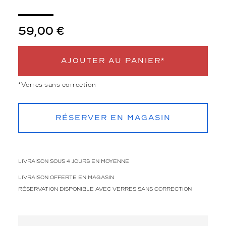
n
t
u
59,00 €
n
e
f
AJOUTER AU PANIER*
o
r
m
*Verres sans correction
e
t
o
RÉSERVER EN MAGASIN
n
n
e
a
LIVRAISON SOUS 4 JOURS EN MOYENNE
u
o
LIVRAISON OFFERTE EN MAGASIN
r
RÉSERVATION DISPONIBLE AVEC VERRES SANS CORRECTION
i
g
i