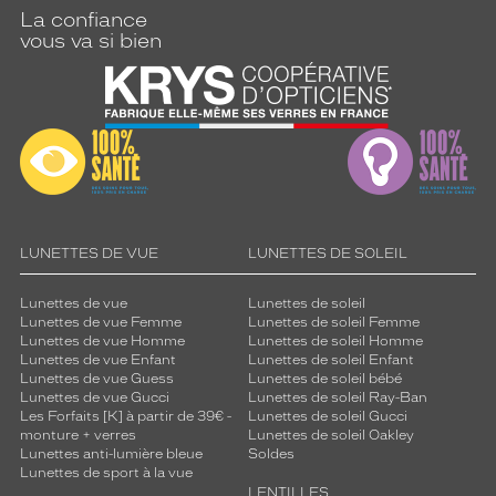
o
La confiance
n
vous va si bien
f
o
r
t
d
e
p
o
r
t
LUNETTES DE VUE
LUNETTES DE SOLEIL
e
x
Lunettes de vue
Lunettes de soleil
c
Lunettes de vue Femme
Lunettes de soleil Femme
e
Lunettes de vue Homme
Lunettes de soleil Homme
p
Lunettes de vue Enfant
Lunettes de soleil Enfant
t
Lunettes de vue Guess
Lunettes de soleil bébé
Lunettes de vue Gucci
Lunettes de soleil Ray-Ban
i
Les Forfaits [K] à partir de 39€ -
Lunettes de soleil Gucci
o
monture + verres
Lunettes de soleil Oakley
n
Lunettes anti-lumière bleue
Soldes
n
Lunettes de sport à la vue
e
LENTILLES