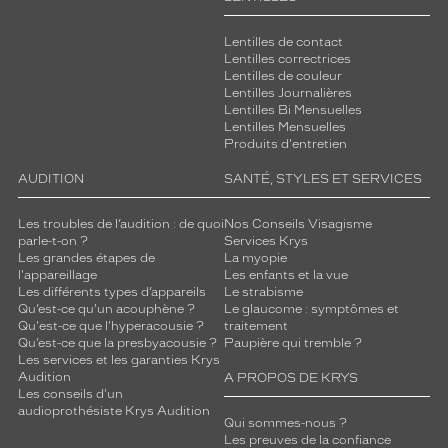
l
.
Lentilles de contact
É
Lentilles correctrices
q
Lentilles de couleur
u
Lentilles Journalières
Lentilles Bi Mensuelles
i
Lentilles Mensuelles
p
Produits d'entretien
é
e
AUDITION
SANTÉ, STYLES ET SERVICES
d
e
Les troubles de l’audition : de quoi
Nos Conseils Visagisme
v
parle-t-on ?
Services Krys
e
Les grandes étapes de
La myopie
r
l'appareillage
Les enfants et la vue
r
Les différents types d’appareils
Le strabisme
Qu’est-ce qu'un acouphène ?
Le glaucome : symptômes et
e
Qu'est-ce que l'hyperacousie ?
traitement
s
Qu’est-ce que la presbyacousie ?
Paupière qui tremble ?
v
Les services et les garanties Krys
e
Audition
A PROPOS DE KRYS
r
Les conseils d'un
audioprothésiste Krys Audition
t
Qui sommes-nous ?
G
Les preuves de la confiance