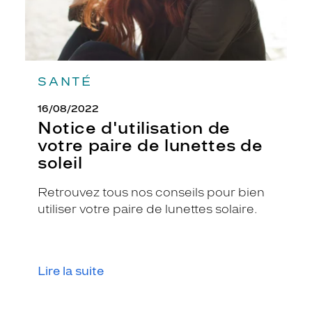
c
l
a
i
r
t
SANTÉ
e
x
16/08/2022
t
Notice d'utilisation de
u
votre paire de lunettes de
r
soleil
é
u
n
Retrouvez tous nos conseils pour bien
i
utiliser votre paire de lunettes solaire.
q
u
e
.
Lire la suite
C
e
m