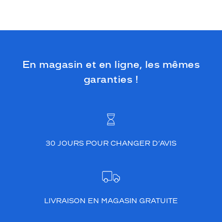
o
d
è
l
e
c
o
En magasin et en ligne, les mêmes
m
garanties !
b
i
n
é
a
l
l
30 JOURS POUR CHANGER D’AVIS
i
e
l
a
l
é
LIVRAISON EN MAGASIN GRATUITE
g
è