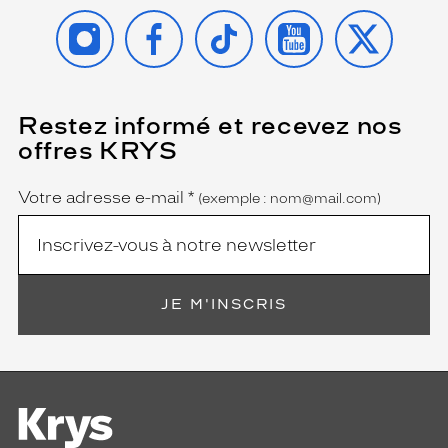
a
INSTAGRAM
FACEBOOK
TIKTOK
YOUTUBE
X
i
l
s
s
o
Restez informé et recevez nos
(Ce
i
champ
offres KRYS
g
est
Name
obligatoire)
n
é
Votre adresse e-mail
*
(exemple : nom@mail.com)
s
,
o
f
f
JE M'INSCRIS
r
a
n
t
u
n
c