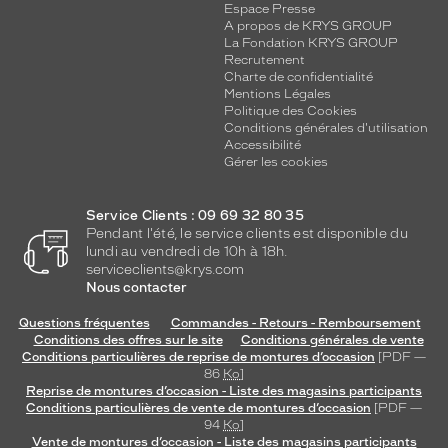
1
Espace Presse
5
A propos de KRYS GROUP
La Fondation KRYS GROUP
p
Recrutement
o
Charte de confidentialité
l
Mentions Légales
a
Politique des Cookies
r
Conditions générales d'utilisation
i
Accessibilité
Gérer les cookies
s
é
s
Service Clients : 09 69 32 80 35
,
Pendant l'été, le service clients est disponible du
l
lundi au vendredi de 10h à 18h.
a
serviceclients@krys.com
r
Nous contacter
é
Questions fréquentes
Commandes - Retours - Remboursement
f
Conditions des offres sur le site
Conditions générales de vente
é
Conditions particulières de reprise de montures d’occasion
[PDF —
r
86
Ko
]
e
Reprise de montures d’occasion - Liste des magasins participants
n
Conditions particulières de vente de montures d’occasion
[PDF —
c
94
Ko
]
Vente de montures d’occasion - Liste des magasins participants
e