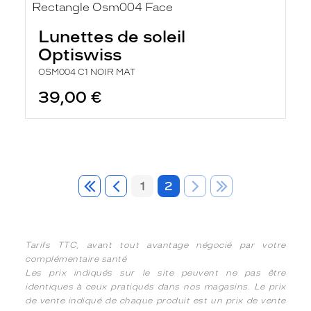
Lunettes de soleil
Optiswiss
OSM004 C1 NOIR MAT
39,00 €
1
2
Tarifs TTC, avant tout avantage négocié par votre
complémentaire santé
Les prix indiqués sur le site peuvent ne pas être
identiques à ceux pratiqués dans nos magasins. Le prix
de vente indiqué de chaque produit est un prix de vente