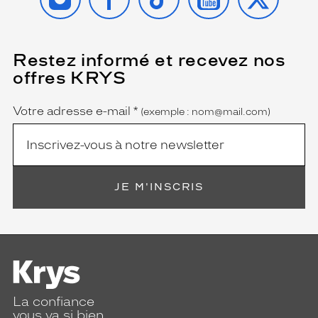
Restez informé et recevez nos
(Ce
champ
offres KRYS
est
Name
obligatoire)
Votre adresse e-mail
*
(exemple : nom@mail.com)
JE M'INSCRIS
La confiance
vous va si bien