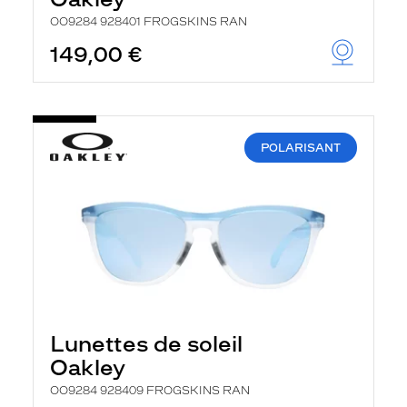
r
c
OO9284 928401 FROGSKINS RAN
h
149,00 €
e
e
t
r
e
c
h
POLARISANT
a
r
g
e
l
a
p
a
g
e
Lunettes de soleil
Oakley
OO9284 928409 FROGSKINS RAN