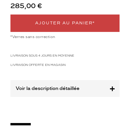
Polarisant
285,00 €
Non
Type
AJOUTER AU PANIER*
de
montage
*Verres sans correction
Cerclé
Taille
de
LIVRAISON SOUS 4 JOURS EN MOYENNE
monture
LIVRAISON OFFERTE EN MAGASIN
S
Matière
Voir la description détaillée
Plastique
Fournisseur
Kering
Eyewear
Marque
Valentino