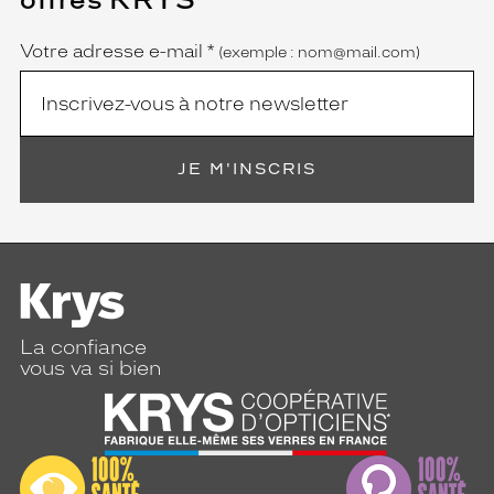
Name
obligatoire)
Votre adresse e-mail
*
(exemple : nom@mail.com)
JE M'INSCRIS
La confiance
vous va si bien