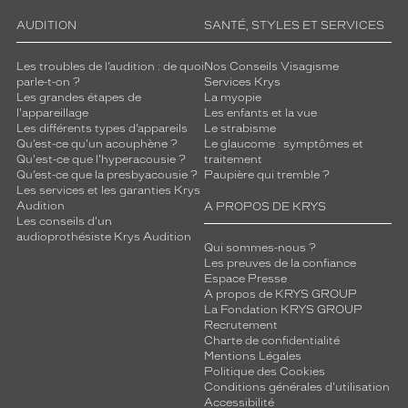
AUDITION
SANTÉ, STYLES ET SERVICES
Les troubles de l’audition : de quoi
Nos Conseils Visagisme
parle-t-on ?
Services Krys
Les grandes étapes de
La myopie
l'appareillage
Les enfants et la vue
Les différents types d’appareils
Le strabisme
Qu’est-ce qu'un acouphène ?
Le glaucome : symptômes et
Qu'est-ce que l'hyperacousie ?
traitement
Qu’est-ce que la presbyacousie ?
Paupière qui tremble ?
Les services et les garanties Krys
Audition
A PROPOS DE KRYS
Les conseils d'un
audioprothésiste Krys Audition
Qui sommes-nous ?
Les preuves de la confiance
Espace Presse
A propos de KRYS GROUP
La Fondation KRYS GROUP
Recrutement
Charte de confidentialité
Mentions Légales
Politique des Cookies
Conditions générales d'utilisation
Accessibilité