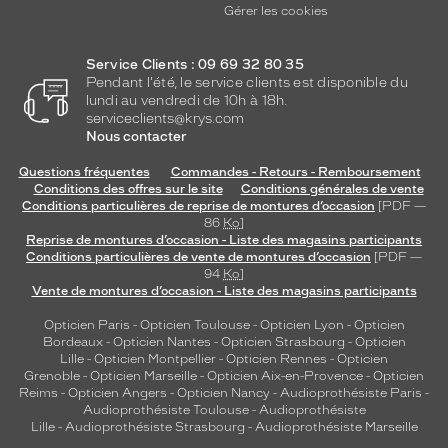
Gérer les cookies
Service Clients : 09 69 32 80 35
Pendant l'été, le service clients est disponible du
lundi au vendredi de 10h à 18h.
serviceclients@krys.com
Nous contacter
Questions fréquentes
Commandes - Retours - Remboursement
Conditions des offres sur le site
Conditions générales de vente
Conditions particulières de reprise de montures d’occasion
[PDF —
86
Ko
]
Reprise de montures d’occasion - Liste des magasins participants
Conditions particulières de vente de montures d’occasion
[PDF —
94
Ko
]
Vente de montures d’occasion - Liste des magasins participants
Opticien Paris
-
Opticien Toulouse
-
Opticien Lyon
-
Opticien
Bordeaux
-
Opticien Nantes
-
Opticien Strasbourg
-
Opticien
Lille
-
Opticien Montpellier
-
Opticien Rennes
-
Opticien
Grenoble
-
Opticien Marseille
-
Opticien Aix-en-Provence
-
Opticien
Reims
-
Opticien Angers
-
Opticien Nancy
-
Audioprothésiste Paris
-
Audioprothésiste Toulouse
-
Audioprothésiste
Lille
-
Audioprothésiste Strasbourg
-
Audioprothésiste Marseille