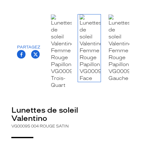
la
monture
Papillon
Couleur
de
la
PARTAGEZ
monture
T.PROJECT.KRYS.FRONT.SHARE_FACEBOO
T.PROJECT.KRYS.FRONT.SHARE_TWI
004
Rouge
Satin
Couleur
du
verre
Rose
Lunettes de soleil
Indice
Valentino
de
protection
VG0009S 004 ROUGE SATIN
2