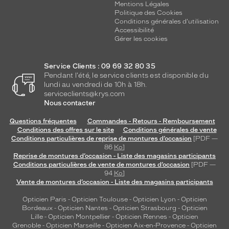
Mentions Légales
Politique des Cookies
Conditions générales d'utilisation
Accessibilité
Gérer les cookies
Service Clients : 09 69 32 80 35
Pendant l'été, le service clients est disponible du
lundi au vendredi de 10h à 18h.
serviceclients@krys.com
Nous contacter
Questions fréquentes
Commandes - Retours - Remboursement
Conditions des offres sur le site
Conditions générales de vente
Conditions particulières de reprise de montures d’occasion
[PDF —
86
Ko
]
Reprise de montures d’occasion - Liste des magasins participants
Conditions particulières de vente de montures d’occasion
[PDF —
94
Ko
]
Vente de montures d’occasion - Liste des magasins participants
Opticien Paris
-
Opticien Toulouse
-
Opticien Lyon
-
Opticien
Bordeaux
-
Opticien Nantes
-
Opticien Strasbourg
-
Opticien
Lille
-
Opticien Montpellier
-
Opticien Rennes
-
Opticien
Grenoble
-
Opticien Marseille
-
Opticien Aix-en-Provence
-
Opticien