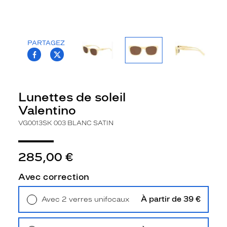
la
monture
Wayfarer
PARTAGEZ
Couleur
T.PROJECT.KRYS.FRONT.SHARE_FACEBOO
T.PROJECT.KRYS.FRONT.SHARE_TWI
de
la
monture
Lunettes de soleil
003
Valentino
Blanc
Satin
VG0013SK 003 BLANC SATIN
Couleur
du
verre
285,00 €
Brun
Avec correction
Indice
de
À partir de 39 €
protection
Avec 2 verres unifocaux
Retrait en magasin
Offert
3