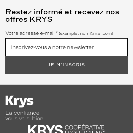
Restez informé et recevez nos
(Ce
champ
offres KRYS
est
Name
obligatoire)
Votre adresse e-mail
*
(exemple : nom@mail.com)
JE M'INSCRIS
La confiance
vous va si bien