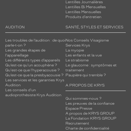
Lentilles Journalières
Lentilles Bi Mensuelles
Lentilles Mensuelles
Produits d'entretien
AUDITION
SANTÉ, STYLES ET SERVICES
Les troubles de l’audition : de quoi
Nos Conseils Visagisme
parle-t-on ?
Services Krys
Les grandes étapes de
La myopie
l'appareillage
Les enfants et la vue
Les différents types d’appareils
Le strabisme
Qu’est-ce qu'un acouphène ?
Le glaucome : symptômes et
Qu'est-ce que l'hyperacousie ?
traitement
Qu’est-ce que la presbyacousie ?
Paupière qui tremble ?
Les services et les garanties Krys
Audition
A PROPOS DE KRYS
Les conseils d'un
audioprothésiste Krys Audition
Qui sommes-nous ?
Les preuves de la confiance
Espace Presse
A propos de KRYS GROUP
La Fondation KRYS GROUP
Recrutement
Charte de confidentialité