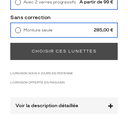
Polarisant
À partir de 99 €
Avec 2 verres progressifs
Retrait en magasin
Offert
Non
Sans correction
Type
de
285,00 €
verres
Monture seule
Livraison à domicile
5,90 €
compatibles
Retrait en magasin
Offert
Progressifs
CHOISIR CES LUNETTES
Unifocaux
Type
de
montage
LIVRAISON SOUS 4 JOURS EN MOYENNE
Cerclé
LIVRAISON OFFERTE EN MAGASIN
Matière
Plastique
Fournisseur
Voir la description détaillée
Kering
Eyewear
Marque