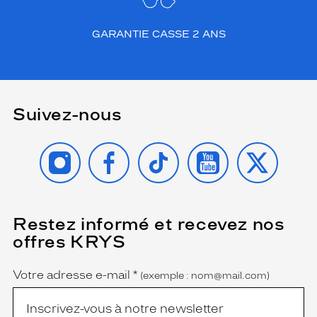
GARANTIE CASSE 2 ANS
Suivez-nous
INSTAGRAM
FACEBOOK
TIKTOK
YOUTUBE
X
Restez informé et recevez nos
(Ce
champ
offres KRYS
est
Name
obligatoire)
Votre adresse e-mail
*
(exemple : nom@mail.com)