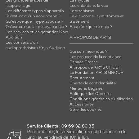
Les grandes étapes de
La myopie
l'appareillage
Les enfants et la vue
Les différents types d’appareils
Le strabisme
Qu’est-ce qu'un acouphène ?
Le glaucome : symptômes et
Qu'est-ce que l'hyperacousie ?
traitement
Qu’est-ce que la presbyacousie ?
Paupière qui tremble ?
Les services et les garanties Krys
Audition
A PROPOS DE KRYS
Les conseils d'un
audioprothésiste Krys Audition
Qui sommes-nous ?
Les preuves de la confiance
Espace Presse
A propos de KRYS GROUP
La Fondation KRYS GROUP
Recrutement
Charte de confidentialité
Mentions Légales
Politique des Cookies
Conditions générales d'utilisation
Accessibilité
Gérer les cookies
Service Clients : 09 69 32 80 35
Pendant l'été, le service clients est disponible du
lundi au vendredi de 10h à 18h.