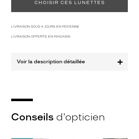
CHOISIR CES LUNETTES
Fournisseur
Design
Eyewear
LIVRAISON SOUS 4 JOURS EN MOYENNE
Group
Marque
LIVRAISON OFFERTE EN MAGASIN
WOOW
Voir la description détaillée
Conseils
d'opticien