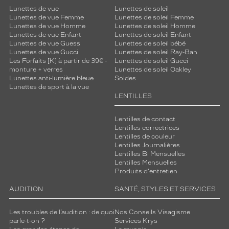
Lunettes de vue
Lunettes de soleil
Lunettes de vue Femme
Lunettes de soleil Femme
Lunettes de vue Homme
Lunettes de soleil Homme
Lunettes de vue Enfant
Lunettes de soleil Enfant
Lunettes de vue Guess
Lunettes de soleil bébé
Lunettes de vue Gucci
Lunettes de soleil Ray-Ban
Les Forfaits [K] à partir de 39€ -
Lunettes de soleil Gucci
monture + verres
Lunettes de soleil Oakley
Lunettes anti-lumière bleue
Soldes
Lunettes de sport à la vue
LENTILLES
Lentilles de contact
Lentilles correctrices
Lentilles de couleur
Lentilles Journalières
Lentilles Bi Mensuelles
Lentilles Mensuelles
Produits d'entretien
AUDITION
SANTÉ, STYLES ET SERVICES
Les troubles de l’audition : de quoi
Nos Conseils Visagisme
parle-t-on ?
Services Krys