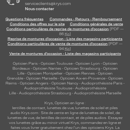
serviceclients@krys.com
Nous contacter
Questions fréquentes
Commandes - Retours - Remboursement
Conditions des offres sur le site
Conditions générales de vente
Conditions particulières de reprise de montures d’occasion
[PDF —
86
Ko
]
Reprise de montures d’occasion - Liste des magasins participants
Conditions particulières de vente de montures d’occasion
[PDF —
94
Ko
]
Vente de montures d’occasion - Liste des magasins participants
Opticien Paris
-
Opticien Toulouse
-
Opticien Lyon
-
Opticien
Bordeaux
-
Opticien Nantes
-
Opticien Strasbourg
-
Opticien
Lille
-
Opticien Montpellier
-
Opticien Rennes
-
Opticien
Grenoble
-
Opticien Marseille
-
Opticien Aix-en-Provence
-
Opticien
Reims
-
Opticien Angers
-
Opticien Nancy
-
Audioprothésiste Paris
-
Audioprothésiste Toulouse
-
Audioprothésiste
Lille
-
Audioprothésiste Strasbourg
-
Audioprothésiste Marseille
Krys, Opticien en ligne :
lentilles de contact
,
lunettes de vue
,
lunettes de soleil
et
piles
audio
Krys.com : Site de vente en ligne de lunettes de soleil, de
lunettes de vue, de
lentilles de contact
, et de piles audios. Essayez
vos lunettes grâce au miroir virtuel Krys, commandez en ligne et
faites vous livrer gratuitement chez l'un des opticiens Krys. La