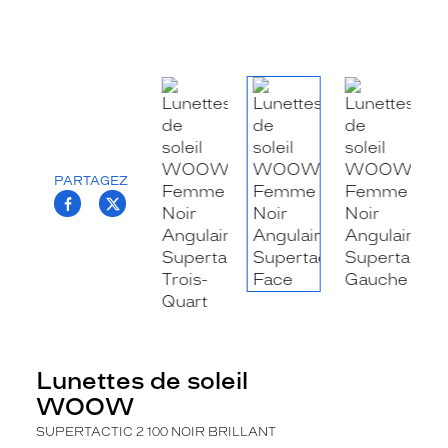
la
monture
Angulaire
Couleur
de
la
monture
PARTAGEZ
100
T.PROJECT.KRYS.FRONT.SHARE_FACEBOO
T.PROJECT.KRYS.FRONT.SHARE_TWI
Noir
Brillant
Couleur
du
verre
Gris
Indice
de
Lunettes de soleil
protection
WOOW
3
SUPERTACTIC 2 100 NOIR BRILLANT