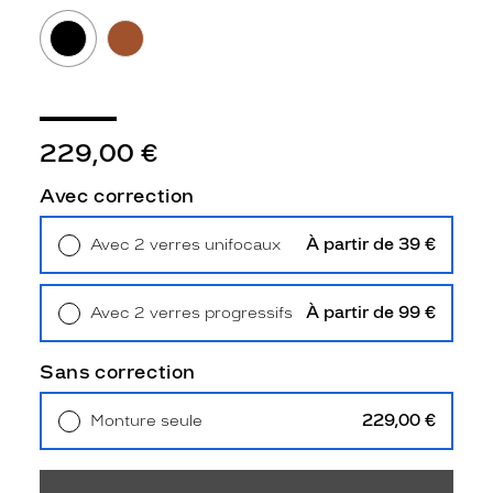
Polarisant
Non
Type
de
verres
compatibles
229,00 €
Progressifs
Avec correction
Unifocaux
Type
À partir de 39 €
Avec 2 verres unifocaux
de
Retrait en magasin
Offert
montage
À partir de 99 €
Avec 2 verres progressifs
Cerclé
Retrait en magasin
Offert
Taille
de
Sans correction
monture
229,00 €
Monture seule
XS
Livraison à domicile
5,90 €
Matière
Retrait en magasin
Offert
Plastique