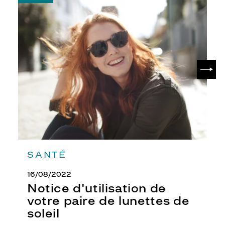
-
Notice
d'utilisation
de
votre
paire
de
SUIV
lunettes
de
soleil
SANTÉ
16/08/2022
Notice d'utilisation de
votre paire de lunettes de
soleil