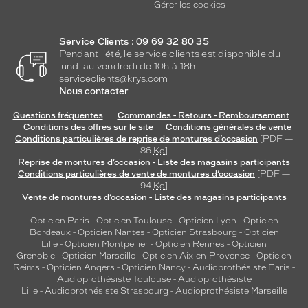
Gérer les cookies
Service Clients : 09 69 32 80 35
Pendant l'été, le service clients est disponible du
lundi au vendredi de 10h à 18h.
serviceclients@krys.com
Nous contacter
Questions fréquentes
Commandes - Retours - Remboursement
Conditions des offres sur le site
Conditions générales de vente
Conditions particulières de reprise de montures d’occasion
[PDF —
86
Ko
]
Reprise de montures d’occasion - Liste des magasins participants
Conditions particulières de vente de montures d’occasion
[PDF —
94
Ko
]
Vente de montures d’occasion - Liste des magasins participants
Opticien Paris
-
Opticien Toulouse
-
Opticien Lyon
-
Opticien
Bordeaux
-
Opticien Nantes
-
Opticien Strasbourg
-
Opticien
Lille
-
Opticien Montpellier
-
Opticien Rennes
-
Opticien
Grenoble
-
Opticien Marseille
-
Opticien Aix-en-Provence
-
Opticien
Reims
-
Opticien Angers
-
Opticien Nancy
-
Audioprothésiste Paris
-
Audioprothésiste Toulouse
-
Audioprothésiste
Lille
-
Audioprothésiste Strasbourg
-
Audioprothésiste Marseille