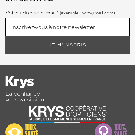
obligatoire)
Votre adresse e-mail
*
(exemple : nom@mail.com)
JE M'INSCRIS
La confiance
vous va si bien