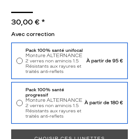
Unifocaux
Type
de
montage
30,00 €
*
Cerclé
Avec correction
Taille
de
Pack 100% santé unifocal
monture
Monture
ALTERNANCE
À partir de 95 €
2 verres non amincis 1.5
S
Résistants aux rayures et
Afficher
traités anti-reflets
la
Livraison à domicile
5,90 €
Retrait en magasin
Offert
mention
Prix
Pack 100% santé
web
progressif
Monture
ALTERNANCE
À partir de 180 €
2 verres non amincis 1.5
Non
Résistants aux rayures et
Matière
traités anti-reflets
Retrait en magasin
Offert
Plastique
Fournisseur
CHOISIR CES LUNETTES