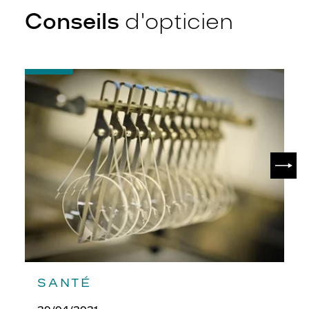
Conseils
d'opticien
-
Quel
indice
d’amincissement
?
SUIV
SANTÉ