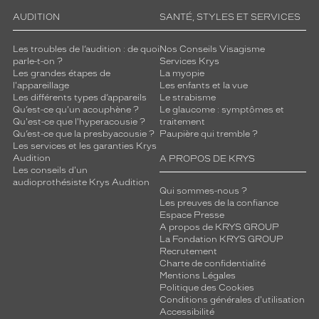
AUDITION
SANTÉ, STYLES ET SERVICES
Les troubles de l’audition : de quoi
Nos Conseils Visagisme
parle-t-on ?
Services Krys
Les grandes étapes de
La myopie
l'appareillage
Les enfants et la vue
Les différents types d’appareils
Le strabisme
Qu’est-ce qu'un acouphène ?
Le glaucome : symptômes et
Qu'est-ce que l'hyperacousie ?
traitement
Qu’est-ce que la presbyacousie ?
Paupière qui tremble ?
Les services et les garanties Krys
Audition
A PROPOS DE KRYS
Les conseils d'un
audioprothésiste Krys Audition
Qui sommes-nous ?
Les preuves de la confiance
Espace Presse
A propos de KRYS GROUP
La Fondation KRYS GROUP
Recrutement
Charte de confidentialité
Mentions Légales
Politique des Cookies
Conditions générales d'utilisation
Accessibilité