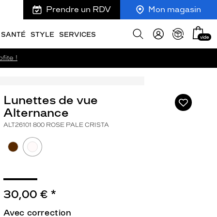
Prendre un RDV
Mon magasin
Mon
Afficher
SANTÉ
STYLE
SERVICES
vide
panie
la
recherche
fite !
Lunettes de vue
Ajouter
à
Alternance
ma
ALT26101 800 ROSE PALE CRISTA
liste
d’envies
30,00 €
*
ivant
Avec correction