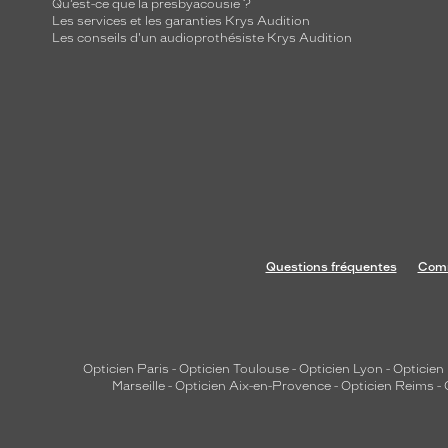
Qu’est-ce que la presbyacousie ?
Les services et les garanties Krys Audition
Les conseils d'un audioprothésiste Krys Audition
Questions fréquentes
Comm
Opticien Paris
-
Opticien Toulouse
-
Opticien Lyon
-
Opticien
Marseille
-
Opticien Aix-en-Provence
-
Opticien Reims
-