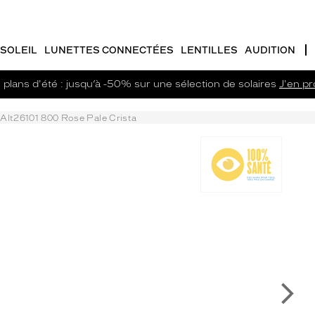
SOLEIL
LUNETTES CONNECTÉES
LENTILLES
AUDITION
plans d'été : jusqu’à -50% sur une sélection de solaires
J'en pro
Alt26101 800 Rose Pale Crista
Su