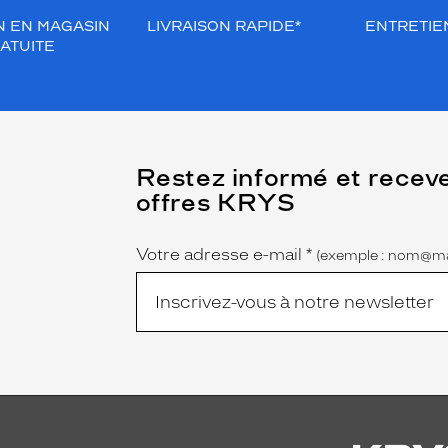
N EN MAGASIN
LIVRAISON RAPIDE*
ENTRETIEN
ATUITE
(Ce
Restez informé et recev
champ
offres KRYS
est
Name
obligatoire)
Votre adresse e-mail
*
(exemple : nom@ma