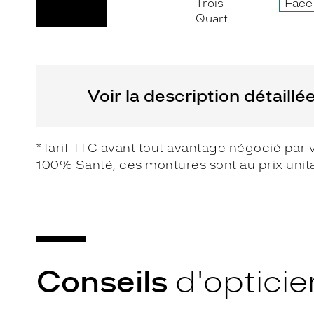
Non
Matière
Fournisseur
Plastique
Codir
Voir la description détaillé
Marque
Alternance
*Tarif TTC avant tout avantage négocié par 
100% Santé, ces montures sont au prix unit
Conseils
d'opticie