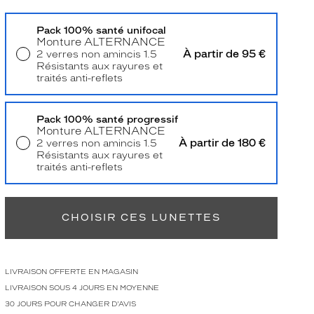
Pack 100% santé unifocal
Monture
ALTERNANCE
À partir de 95 €
2 verres non amincis 1.5
Résistants aux rayures et
traités anti-reflets
Livraison à domicile
5,90 €
Retrait en magasin
Offert
Pack 100% santé progressif
Monture
ALTERNANCE
À partir de 180 €
2 verres non amincis 1.5
Résistants aux rayures et
traités anti-reflets
Retrait en magasin
Offert
CHOISIR CES LUNETTES
LIVRAISON OFFERTE EN MAGASIN
LIVRAISON SOUS 4 JOURS EN MOYENNE
30 JOURS POUR CHANGER D'AVIS