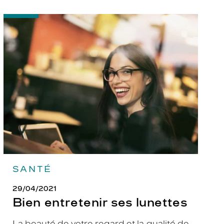
-
Bien
entretenir
ses
lunettes
SANTÉ
29/04/2021
Bien entretenir ses lunettes
La beauté de votre regard et la qualité de