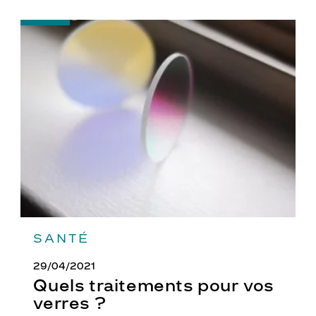
-
Quels
traitements
pour
vos
verres
?
SANTÉ
29/04/2021
Quels traitements pour vos
verres ?