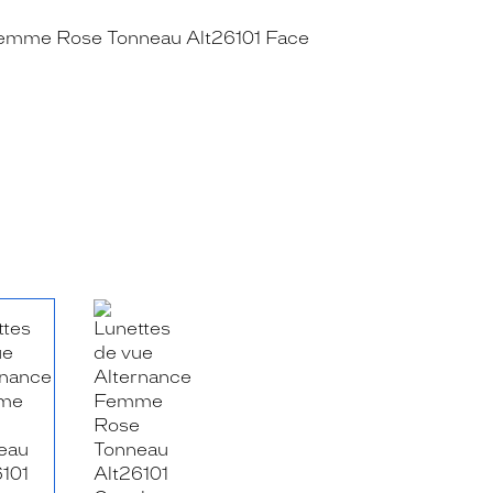
RE_FACEBOOK_TITLE
.SHARE_TWITTER_TITLE