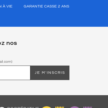
 À VIE
GARANTIE CASSE 2 ANS
ez nos
il.com)
JE M'INSCRIS