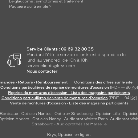
Le glaucome : symptômes et traitement
Paupière qui tremble ?
Service Clients : 09 69 32 80 35
Pendant l'été, le service clients est disponible du
lundi au vendredi de 10h à 18h.
serviceclients@krys.com
Nous contacter
andes - Retours - Remboursement
Conditions des offres sur le site
Conditions particulières de reprise de montures d’occasion
[PDF — 86
Ko
]
Reprise de montures d’occasion - Liste des magasins participants
Conditions particulières de vente de montures d’occasion
[PDF — 94
Ko
]
Vente de montures d’occasion - Liste des magasins participants
 Bordeaux
-
Opticien Nantes
-
Opticien Strasbourg
-
Opticien Lille
-
Opticien
Opticien Angers
-
Opticien Nancy
-
Audioprothésiste Paris
-
Audioprothési
Strasbourg
-
Audioprothésiste Marseille
Krys, Opticien en ligne :