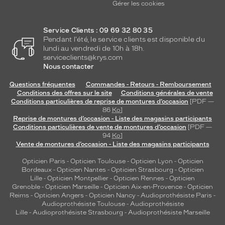
Gérer les cookies
Service Clients : 09 69 32 80 35
Pendant l'été, le service clients est disponible du
lundi au vendredi de 10h à 18h.
serviceclients@krys.com
Nous contacter
Questions fréquentes
Commandes - Retours - Remboursement
Conditions des offres sur le site
Conditions générales de vente
Conditions particulières de reprise de montures d’occasion
[PDF —
86
Ko
]
Reprise de montures d’occasion - Liste des magasins participants
Conditions particulières de vente de montures d’occasion
[PDF —
94
Ko
]
Vente de montures d’occasion - Liste des magasins participants
Opticien Paris
-
Opticien Toulouse
-
Opticien Lyon
-
Opticien
Bordeaux
-
Opticien Nantes
-
Opticien Strasbourg
-
Opticien
Lille
-
Opticien Montpellier
-
Opticien Rennes
-
Opticien
Grenoble
-
Opticien Marseille
-
Opticien Aix-en-Provence
-
Opticien
Reims
-
Opticien Angers
-
Opticien Nancy
-
Audioprothésiste Paris
-
Audioprothésiste Toulouse
-
Audioprothésiste
Lille
-
Audioprothésiste Strasbourg
-
Audioprothésiste Marseille