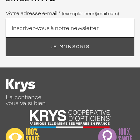
obligatoire)
Votre adresse e-mail
*
(exemple : nom@mail.com)
JE M'INSCRIS
La confiance
vous va si bien