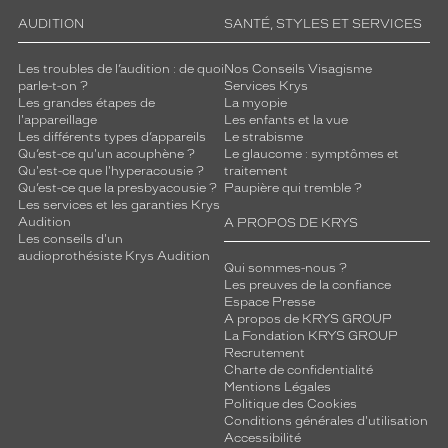
AUDITION
SANTÉ, STYLES ET SERVICES
Les troubles de l’audition : de quoi
Nos Conseils Visagisme
parle-t-on ?
Services Krys
Les grandes étapes de
La myopie
l'appareillage
Les enfants et la vue
Les différents types d’appareils
Le strabisme
Qu’est-ce qu'un acouphène ?
Le glaucome : symptômes et
Qu'est-ce que l'hyperacousie ?
traitement
Qu’est-ce que la presbyacousie ?
Paupière qui tremble ?
Les services et les garanties Krys
Audition
A PROPOS DE KRYS
Les conseils d'un
audioprothésiste Krys Audition
Qui sommes-nous ?
Les preuves de la confiance
Espace Presse
A propos de KRYS GROUP
La Fondation KRYS GROUP
Recrutement
Charte de confidentialité
Mentions Légales
Politique des Cookies
Conditions générales d'utilisation
Accessibilité