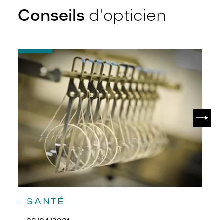
Conseils
d'opticien
-
Quel
indice
d’amincissement
?
SUIV
SANTÉ