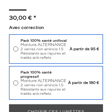
Type
de
montage
30,00 €
*
Cerclé
Taille
Avec correction
de
monture
Pack 100% santé unifocal
Monture
ALTERNANCE
M
À partir de 95 €
2 verres non amincis 1.5
Afficher
Résistants aux rayures et
la
traités anti-reflets
mention
Livraison à domicile
5,90 €
Retrait en magasin
Offert
Prix
web
Pack 100% santé
progressif
Monture
ALTERNANCE
Non
À partir de 180 €
2 verres non amincis 1.5
Matière
Résistants aux rayures et
traités anti-reflets
Plastique
Retrait en magasin
Offert
Fournisseur
Codir
CHOISIR CES LUNETTES