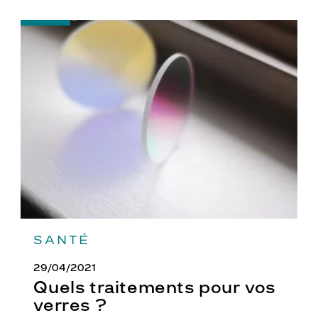
-
Quels
traitements
pour
vos
verres
?
SANTÉ
29/04/2021
Quels traitements pour vos
verres ?