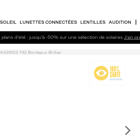
SOLEIL
LUNETTES CONNECTÉES
LENTILLES
AUDITION
plans d'été : jusqu’à -50% sur une sélection de solaires
J'en pro
Alt26102 742 Bordeaux Brillan
Su