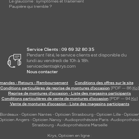
Le glaucome : symptômes et traitement
Paupière qui tremble ?
Service Clients : 09 69 32 80 35
Pendant l'été, le service clients est disponible du
lundi au vendredi de 10h à 18h.
serviceclients@krys.com
Nous contacter
andes - Retours - Remboursement
Conditions des offres sur le site
Conditions particulières de reprise de montures d’occasion
[PDF — 86
Ko
]
Reprise de montures d’occasion - Liste des magasins participants
Conditions particulières de vente de montures d’occasion
[PDF — 94
Ko
]
Vente de montures d’occasion - Liste des magasins participants
 Bordeaux
-
Opticien Nantes
-
Opticien Strasbourg
-
Opticien Lille
-
Opticien
Opticien Angers
-
Opticien Nancy
-
Audioprothésiste Paris
-
Audioprothési
Strasbourg
-
Audioprothésiste Marseille
Krys, Opticien en ligne :