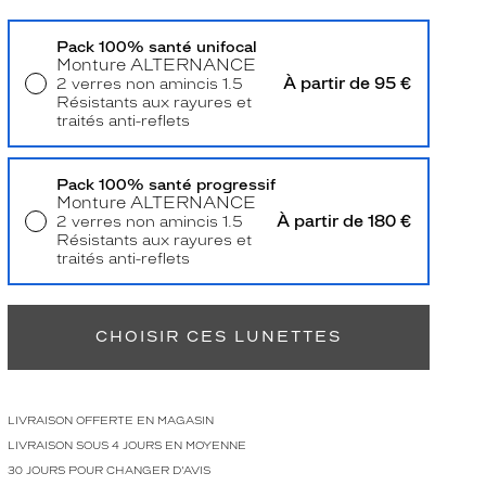
Pack 100% santé unifocal
Monture
ALTERNANCE
À partir de 95 €
2 verres non amincis 1.5
Résistants aux rayures et
traités anti-reflets
Livraison à domicile
5,90 €
Retrait en magasin
Offert
Pack 100% santé progressif
Monture
ALTERNANCE
À partir de 180 €
2 verres non amincis 1.5
Résistants aux rayures et
traités anti-reflets
Retrait en magasin
Offert
CHOISIR CES LUNETTES
LIVRAISON OFFERTE EN MAGASIN
LIVRAISON SOUS 4 JOURS EN MOYENNE
30 JOURS POUR CHANGER D'AVIS