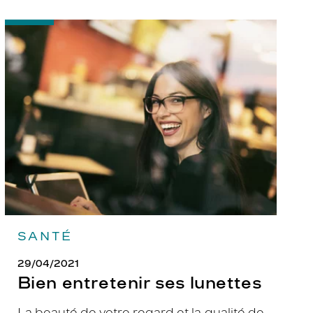
-
Bien
entretenir
ses
lunettes
SANTÉ
29/04/2021
Bien entretenir ses lunettes
La beauté de votre regard et la qualité de