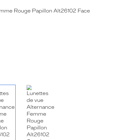
RE_FACEBOOK_TITLE
.SHARE_TWITTER_TITLE