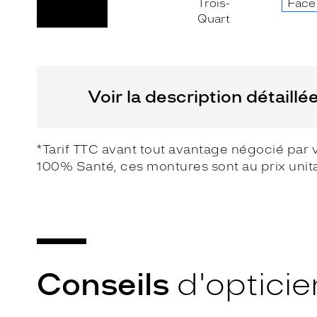
Non
Matière
Fournisseur
Plastique
Codir
Marque
Voir la description détaillé
Alternance
*Tarif TTC avant tout avantage négocié par 
100% Santé, ces montures sont au prix unit
Conseils
d'opticie