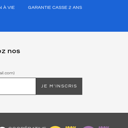
 À VIE
GARANTIE CASSE 2 ANS
ez nos
il.com)
JE M'INSCRIS