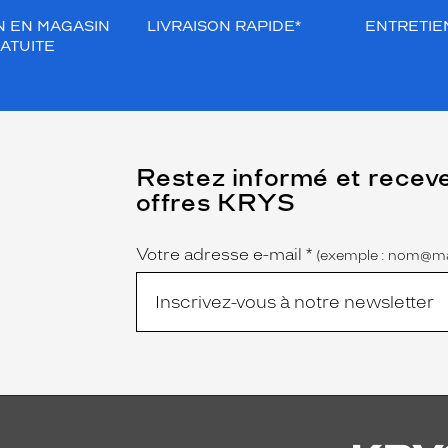
N EN MAGASIN
LIVRAISON RAPIDE*
ENTRETIEN
ATUITE
(Ce
Restez informé et recev
champ
offres KRYS
est
Name
obligatoire)
Votre adresse e-mail
*
(exemple : nom@ma