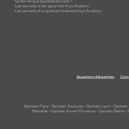
Qu’est-ce que la presbyacousie ?
Les services et les garanties Krys Audition
Les conseils d'un audioprothésiste Krys Audition
Questions fréquentes
Comm
Opticien Paris
-
Opticien Toulouse
-
Opticien Lyon
-
Opticien
Marseille
-
Opticien Aix-en-Provence
-
Opticien Reims
-