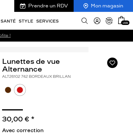
Prendre un RDV
Mon magasin
Mon
Afficher
SANTÉ
STYLE
SERVICES
vide
panie
la
recherche
fite !
Lunettes de vue
Ajouter
à
Alternance
ma
ALT26102 742 BORDEAUX BRILLAN
liste
d’envies
30,00 €
*
ivant
Avec correction