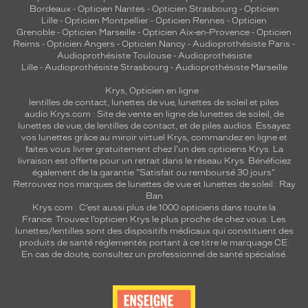
Bordeaux
-
Opticien Nantes
-
Opticien Strasbourg
-
Opticien
Lille
-
Opticien Montpellier
-
Opticien Rennes
-
Opticien
Grenoble
-
Opticien Marseille
-
Opticien Aix-en-Provence
-
Opticien
Reims
-
Opticien Angers
-
Opticien Nancy
-
Audioprothésiste Paris
-
Audioprothésiste Toulouse
-
Audioprothésiste
Lille
-
Audioprothésiste Strasbourg
-
Audioprothésiste Marseille
Krys, Opticien en ligne :
lentilles de contact
,
lunettes de vue
,
lunettes de soleil
et
piles
audio
Krys.com : Site de vente en ligne de lunettes de soleil, de
lunettes de vue, de
lentilles de contact
, et de piles audios. Essayez
vos lunettes grâce au miroir virtuel Krys, commandez en ligne et
faites vous livrer gratuitement chez l'un des opticiens Krys. La
livraison est offerte pour un retrait dans le réseau Krys. Bénéficiez
également de la garantie "Satisfait ou remboursé 30 jours".
Retrouvez nos marques de lunettes de vue et
lunettes de soleil : Ray
Ban
Krys.com : C’est aussi plus de 1000 opticiens dans toute la
France.
Trouvez l’opticien Krys le plus proche de chez vous
. Les
lunettes/lentilles sont des dispositifs médicaux qui constituent des
produits de santé réglementés portant à ce titre le marquage CE.
En cas de doute, consultez un professionnel de santé spécialisé.