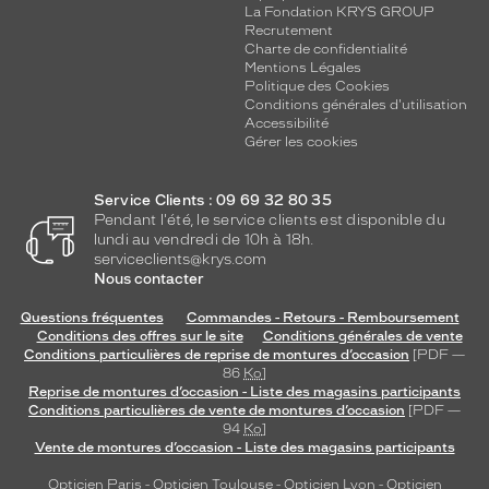
La Fondation KRYS GROUP
Recrutement
Charte de confidentialité
Mentions Légales
Politique des Cookies
Conditions générales d'utilisation
Accessibilité
Gérer les cookies
Service Clients : 09 69 32 80 35
Pendant l'été, le service clients est disponible du
lundi au vendredi de 10h à 18h.
serviceclients@krys.com
Nous contacter
Questions fréquentes
Commandes - Retours - Remboursement
Conditions des offres sur le site
Conditions générales de vente
Conditions particulières de reprise de montures d’occasion
[PDF —
86
Ko
]
Reprise de montures d’occasion - Liste des magasins participants
Conditions particulières de vente de montures d’occasion
[PDF —
94
Ko
]
Vente de montures d’occasion - Liste des magasins participants
Opticien Paris
-
Opticien Toulouse
-
Opticien Lyon
-
Opticien