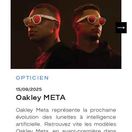
SUIV
OPTICIEN
15/09/2025
Oakley META
Oakley Meta représente la prochaine
évolution des lunettes à intelligence
artificielle. Retrouvez vite les modèles
Oakley Meta, en avant-première dans