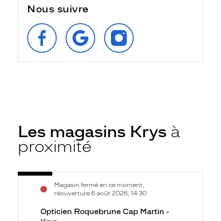
Nous suivre
SUIVEZ‑NOUS
RETROUVEZ‑NOUS
SUIVEZ‑NOUS
SUR
SUR
SUR
FACEBOOK
GOOGLE
INSTAGRAM
Les magasins Krys
à
proximité
Voir
Opticien
Magasin fermé en ce moment,
la
Roquebrune
réouverture 6 août 2026, 14:30
fiche
Cap
Opticien Roquebrune Cap Martin -
Martin