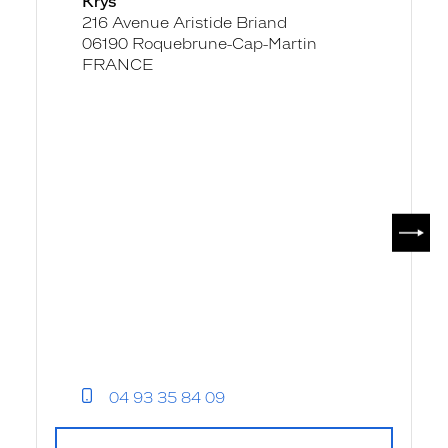
Krys
-
216 Avenue Aristide Briand
Krys
06190 Roquebrune-Cap-Martin
FRANCE
SUIV
04 93 35 84 09