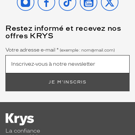
Restez informé et recevez nos
(Ce
champ
offres KRYS
est
Name
obligatoire)
Votre adresse e-mail
*
(exemple : nom@mail.com)
JE M'INSCRIS
La confiance