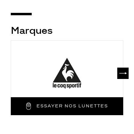
Marques
SUIV
ESSAYER NOS LUNETTES