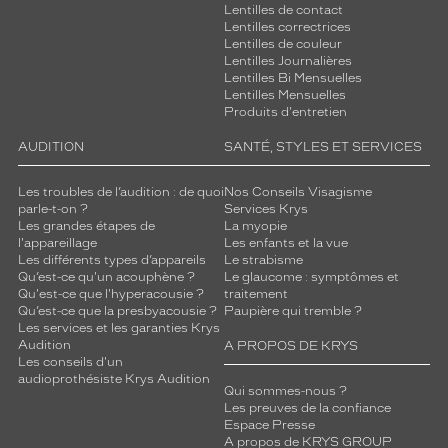
Lentilles de contact
Lentilles correctrices
Lentilles de couleur
Lentilles Journalières
Lentilles Bi Mensuelles
Lentilles Mensuelles
Produits d'entretien
AUDITION
SANTÉ, STYLES ET SERVICES
Les troubles de l’audition : de quoi
Nos Conseils Visagisme
parle-t-on ?
Services Krys
Les grandes étapes de
La myopie
l'appareillage
Les enfants et la vue
Les différents types d’appareils
Le strabisme
Qu’est-ce qu'un acouphène ?
Le glaucome : symptômes et
Qu'est-ce que l'hyperacousie ?
traitement
Qu’est-ce que la presbyacousie ?
Paupière qui tremble ?
Les services et les garanties Krys
Audition
A PROPOS DE KRYS
Les conseils d'un
audioprothésiste Krys Audition
Qui sommes-nous ?
Les preuves de la confiance
Espace Presse
A propos de KRYS GROUP