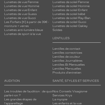
Lunettes de vue Femme
Lunettes de soleil Femme
Lunettes de vue Homme
Lunettes de soleil Homme
Lunettes de vue Enfant
Lunettes de soleil Enfant
Lunettes de vue Guess
Lunettes de soleil bébé
Lunettes de vue Gucci
Lunettes de soleil Ray-Ban
Les Forfaits [K] à partir de 39€ -
Lunettes de soleil Gucci
monture + verres
Lunettes de soleil Oakley
Lunettes anti-lumière bleue
Soldes
Lunettes de sport à la vue
LENTILLES
Lentilles de contact
Lentilles correctrices
Lentilles de couleur
Lentilles Journalières
Lentilles Bi Mensuelles
Lentilles Mensuelles
Produits d'entretien
AUDITION
SANTÉ, STYLES ET SERVICES
Les troubles de l’audition : de quoi
Nos Conseils Visagisme
parle-t-on ?
Services Krys
Les grandes étapes de
La myopie
l'appareillage
Les enfants et la vue