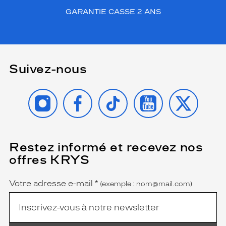
GARANTIE CASSE 2 ANS
Suivez-nous
INSTAGRAM
FACEBOOK
TIKTOK
YOUTUBE
X
Restez informé et recevez nos
(Ce
champ
offres KRYS
est
Name
obligatoire)
Votre adresse e-mail
*
(exemple : nom@mail.com)