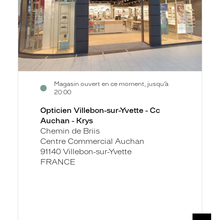
Auchan
-
Krys
Magasin ouvert en ce moment, jusqu’à
20:00
Opticien Villebon-sur-Yvette - Cc
Auchan - Krys
Chemin de Briis
Centre Commercial Auchan
91140 Villebon-sur-Yvette
FRANCE
SUIV