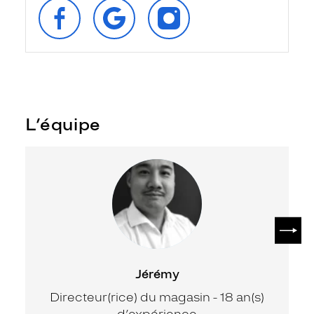
SUIVEZ‑NOUS
RETROUVEZ‑NOUS
SUIVEZ‑NOUS
SUR
SUR
SUR
FACEBOOK
GOOGLE
INSTAGRAM
L’équipe
SUIV
Jérémy
Directeur(rice) du magasin - 18 an(s)
d’expérience