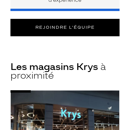
REJOINDRE L’ÉQUIPE
Les magasins Krys
à
proximité
Voir
Opticien
la
Villebon-
fiche
sur-
Yvette
-
Cc