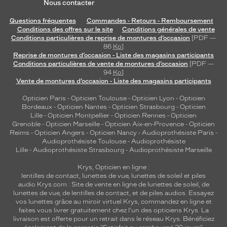
Nous contacter
Questions fréquentes
Commandes - Retours - Remboursement
Conditions des offres sur le site
Conditions générales de vente
Conditions particulières de reprise de montures d’occasion
[PDF —
86
Ko
]
Reprise de montures d’occasion - Liste des magasins participants
Conditions particulières de vente de montures d’occasion
[PDF —
94
Ko
]
Vente de montures d’occasion - Liste des magasins participants
Opticien Paris
-
Opticien Toulouse
-
Opticien Lyon
-
Opticien
Bordeaux
-
Opticien Nantes
-
Opticien Strasbourg
-
Opticien
Lille
-
Opticien Montpellier
-
Opticien Rennes
-
Opticien
Grenoble
-
Opticien Marseille
-
Opticien Aix-en-Provence
-
Opticien
Reims
-
Opticien Angers
-
Opticien Nancy
-
Audioprothésiste Paris
-
Audioprothésiste Toulouse
-
Audioprothésiste
Lille
-
Audioprothésiste Strasbourg
-
Audioprothésiste Marseille
Krys, Opticien en ligne :
lentilles de contact
,
lunettes de vue
,
lunettes de soleil
et
piles
audio
Krys.com : Site de vente en ligne de lunettes de soleil, de
lunettes de vue, de
lentilles de contact
, et de piles audios. Essayez
vos lunettes grâce au miroir virtuel Krys, commandez en ligne et
faites vous livrer gratuitement chez l'un des opticiens Krys. La
livraison est offerte pour un retrait dans le réseau Krys. Bénéficiez