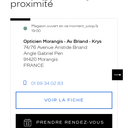
proximité
Voir
Opticien
Magasin ouvert en ce moment, jusqu’à
la
Morangis
19:00
fiche
-
Opticien Morangis - Av Briand - Krys
Av
74/76 Avenue Aristide Briand
Briand
Angle Gabriel Peri
-
91420 Morangis
Krys
FRANCE
SUIV
01 69 34 02 83
VOIR LA FICHE
PRENDRE RENDEZ‑VOUS