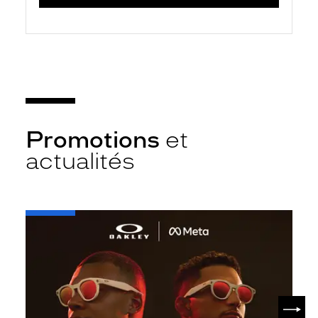
Promotions
et
actualités
-
Oakley
META
SUIV