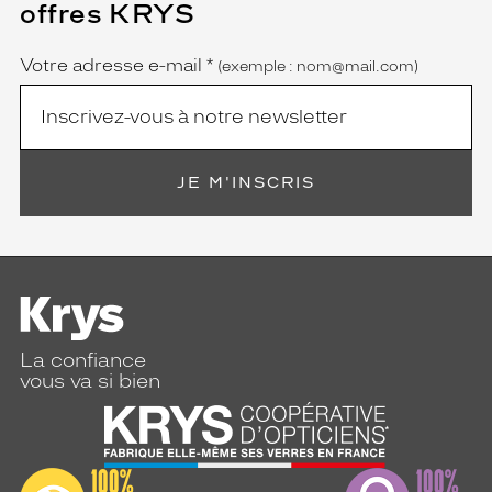
offres KRYS
est
Name
obligatoire)
Votre adresse e-mail
*
(exemple : nom@mail.com)
JE M'INSCRIS
La confiance
vous va si bien