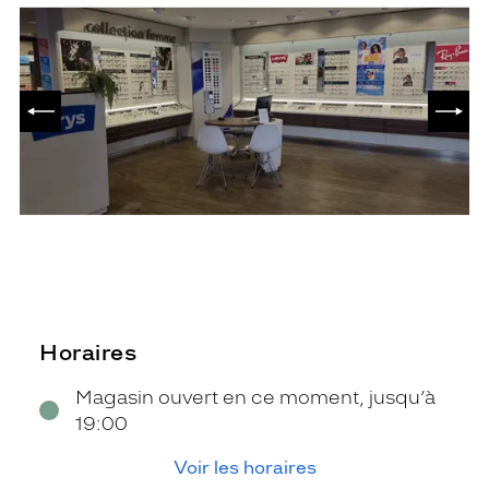
PRÉCÉDENT
SUIV
Horaires
Magasin ouvert en ce moment, jusqu’à
19:00
Voir les horaires