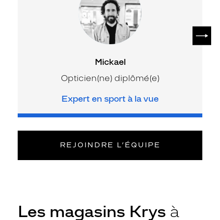
SUIV
Mickael
Opticien(ne) diplômé(e)
Expert en sport à la vue
REJOINDRE L’ÉQUIPE
Les magasins Krys
à