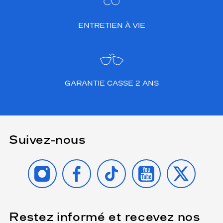
ENTRETIEN À VIE
GARANTIE CASSE 2 ANS
Suivez-nous
INSTAGRAM
FACEBOOK
TIKTOK
YOUTUBE
X
Restez informé et recevez nos
(Ce
champ