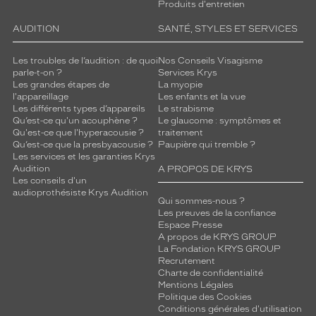
Produits d'entretien
AUDITION
SANTÉ, STYLES ET SERVICES
Les troubles de l’audition : de quoi
Nos Conseils Visagisme
parle-t-on ?
Services Krys
Les grandes étapes de
La myopie
l'appareillage
Les enfants et la vue
Les différents types d’appareils
Le strabisme
Qu’est-ce qu'un acouphène ?
Le glaucome : symptômes et
Qu'est-ce que l'hyperacousie ?
traitement
Qu’est-ce que la presbyacousie ?
Paupière qui tremble ?
Les services et les garanties Krys
Audition
A PROPOS DE KRYS
Les conseils d'un
audioprothésiste Krys Audition
Qui sommes-nous ?
Les preuves de la confiance
Espace Presse
A propos de KRYS GROUP
La Fondation KRYS GROUP
Recrutement
Charte de confidentialité
Mentions Légales
Politique des Cookies
Conditions générales d'utilisation