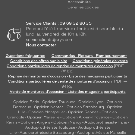
Accessibilité
Gérer les cookies
Service Clients : 09 69 32 80 35
Pendant l'été, le service clients est disponible du
lundi au vendredi de 10h à 18h.
serviceclients@krys.com
Nous contacter
Questions fréquentes
Commandes - Retours - Remboursement
Conditions des offres sur le site
Conditions générales de vente
Conditions particulières de reprise de montures d’occasion
[PDF —
86
Ko
]
Reprise de montures d’occasion - Liste des magasins participants
Conditions particulières de vente de montures d’occasion
[PDF —
94
Ko
]
Vente de montures d’occasion - Liste des magasins participants
Opticien Paris
-
Opticien Toulouse
-
Opticien Lyon
-
Opticien
Bordeaux
-
Opticien Nantes
-
Opticien Strasbourg
-
Opticien
Lille
-
Opticien Montpellier
-
Opticien Rennes
-
Opticien
Grenoble
-
Opticien Marseille
-
Opticien Aix-en-Provence
-
Opticien
Reims
-
Opticien Angers
-
Opticien Nancy
-
Audioprothésiste Paris
-
Audioprothésiste Toulouse
-
Audioprothésiste
Lille
-
Audioprothésiste Strasbourg
-
Audioprothésiste Marseille