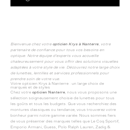
Bienvenue chez votre
opticien Krys à Nanterre
, votre
partenaire de confiance pour tous vos besoins en
optique. Notre équipe d'experts vous accueille
chaleureusement pour vous offrir des solutions visuelles
adaptées à votre style de vie. Découvrez notre large choix
de lunettes, lentilles et services professionnels pour
prendre soin de votre vue.
Votre opticien Krys à Nanterre : un large choix de
marques et de styles
Chez votre
opticien Nanterre
, nous vous proposons une
sélection soigneusement choisie de lunettes pour tous
les goûts et tous les budgets. Que vous recherchiez des
montures classiques ou tendance, vous trouverez votre
bonheur parmi notre gamme variée. Nous sommes fiers
de vous présenter des marques telles que Le Coq Sportif,
Emporio Armani, Guess, Polo Ralph Lauren, Zadig &