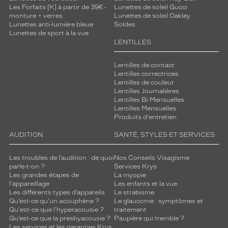
Les Forfaits [K] à partir de 39€ -
Lunettes de soleil Gucci
monture + verres
Lunettes de soleil Oakley
Lunettes anti-lumière bleue
Soldes
Lunettes de sport à la vue
LENTILLES
Lentilles de contact
Lentilles correctrices
Lentilles de couleur
Lentilles Journalières
Lentilles Bi Mensuelles
Lentilles Mensuelles
Produits d'entretien
AUDITION
SANTÉ, STYLES ET SERVICES
Les troubles de l’audition : de quoi
Nos Conseils Visagisme
parle-t-on ?
Services Krys
Les grandes étapes de
La myopie
l'appareillage
Les enfants et la vue
Les différents types d’appareils
Le strabisme
Qu’est-ce qu'un acouphène ?
Le glaucome : symptômes et
Qu'est-ce que l'hyperacousie ?
traitement
Qu’est-ce que la presbyacousie ?
Paupière qui tremble ?
Les services et les garanties Krys