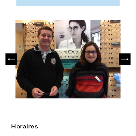
PRÉCÉDENT
SUIV
Horaires