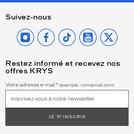
Suivez-nous
INSTAGRAM
FACEBOOK
TIKTOK
YOUTUBE
X
Restez informé et recevez nos
(Ce
champ
offres KRYS
est
Name
obligatoire)
Votre adresse e-mail
*
(exemple : nom@mail.com)
JE M'INSCRIS