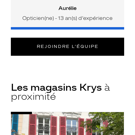
Aurélie
Opticien(ne) - 13 an(s) d’expérience
REJOINDRE L’ÉQUIPE
Les magasins Krys
à
proximité
Voir
Opticien
la
Rueil-
fiche
Malmaison