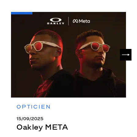
-
Oakley
META
SUIV
OPTICIEN
15/09/2025
Oakley META