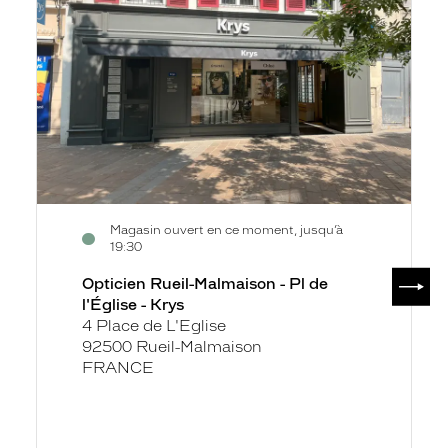
-
Pl
de
l'Église
-
Krys
Magasin ouvert en ce moment, jusqu’à
19:30
SUIV
Opticien Rueil-Malmaison - Pl de
l'Église - Krys
4 Place de L'Eglise
92500 Rueil-Malmaison
FRANCE