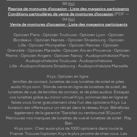
86
Ko
]
Reprise de montures d’occasion - Liste des magasins participants
Conditions particulières de vente de montures d’occasion
[PDF —
94
Ko
]
Vente de montures d’occasion - Liste des magasins participants
Opticien Paris
-
Opticien Toulouse
-
Opticien Lyon
-
Opticien
Bordeaux
-
Opticien Nantes
-
Opticien Strasbourg
-
Opticien
Lille
-
Opticien Montpellier
-
Opticien Rennes
-
Opticien
Grenoble
-
Opticien Marseille
-
Opticien Aix-en-Provence
-
Opticien
Reims
-
Opticien Angers
-
Opticien Nancy
-
Audioprothésiste Paris
-
Audioprothésiste Toulouse
-
Audioprothésiste
Lille
-
Audioprothésiste Strasbourg
-
Audioprothésiste Marseille
Krys, Opticien en ligne :
lentilles de contact
,
lunettes de vue
,
lunettes de soleil
et
piles
audio
Krys.com : Site de vente en ligne de lunettes de soleil, de
lunettes de vue, de
lentilles de contact
, et de piles audios. Essayez
vos lunettes grâce au miroir virtuel Krys, commandez en ligne et
faites vous livrer gratuitement chez l'un des opticiens Krys. La
livraison est offerte pour un retrait dans le réseau Krys. Bénéficiez
également de la garantie "Satisfait ou remboursé 30 jours".
Retrouvez nos marques de lunettes de vue et
lunettes de soleil : Ray
Ban
Krys.com : C’est aussi plus de 1000 opticiens dans toute la
France.
Trouvez l’opticien Krys le plus proche de chez vous
. Les