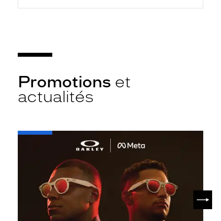
Promotions
et
actualités
-
Oakley
META
SUIV