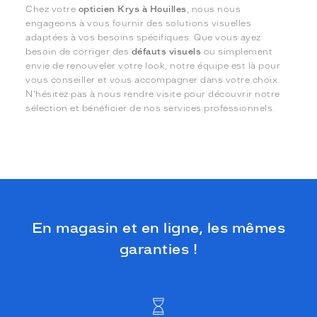
Chez votre
opticien Krys à Houilles
, nous nous
engageons à vous fournir des solutions visuelles
adaptées à vos besoins spécifiques. Que vous ayez
besoin de corriger des
défauts visuels
ou simplement
envie de renouveler votre look, notre équipe est là pour
vous conseiller et vous accompagner dans votre choix.
N'hésitez pas à nous rendre visite pour découvrir notre
sélection et bénéficier de nos services professionnels.
En magasin et en ligne, les mêmes
garanties !