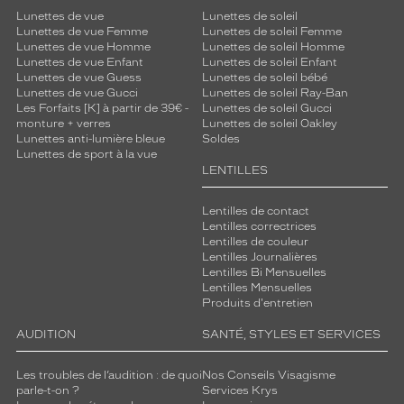
Lunettes de vue
Lunettes de soleil
Lunettes de vue Femme
Lunettes de soleil Femme
Lunettes de vue Homme
Lunettes de soleil Homme
Lunettes de vue Enfant
Lunettes de soleil Enfant
Lunettes de vue Guess
Lunettes de soleil bébé
Lunettes de vue Gucci
Lunettes de soleil Ray-Ban
Les Forfaits [K] à partir de 39€ -
Lunettes de soleil Gucci
monture + verres
Lunettes de soleil Oakley
Lunettes anti-lumière bleue
Soldes
Lunettes de sport à la vue
LENTILLES
Lentilles de contact
Lentilles correctrices
Lentilles de couleur
Lentilles Journalières
Lentilles Bi Mensuelles
Lentilles Mensuelles
Produits d'entretien
AUDITION
SANTÉ, STYLES ET SERVICES
Les troubles de l’audition : de quoi
Nos Conseils Visagisme
parle-t-on ?
Services Krys