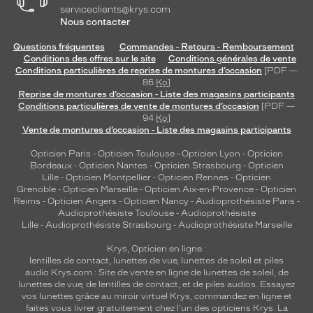
serviceclients@krys.com
Nous contacter
Questions fréquentes
Commandes - Retours - Remboursement
Conditions des offres sur le site
Conditions générales de vente
Conditions particulières de reprise de montures d’occasion
[PDF —
86
Ko
]
Reprise de montures d’occasion - Liste des magasins participants
Conditions particulières de vente de montures d’occasion
[PDF —
94
Ko
]
Vente de montures d’occasion - Liste des magasins participants
Opticien Paris
-
Opticien Toulouse
-
Opticien Lyon
-
Opticien
Bordeaux
-
Opticien Nantes
-
Opticien Strasbourg
-
Opticien
Lille
-
Opticien Montpellier
-
Opticien Rennes
-
Opticien
Grenoble
-
Opticien Marseille
-
Opticien Aix-en-Provence
-
Opticien
Reims
-
Opticien Angers
-
Opticien Nancy
-
Audioprothésiste Paris
-
Audioprothésiste Toulouse
-
Audioprothésiste
Lille
-
Audioprothésiste Strasbourg
-
Audioprothésiste Marseille
Krys, Opticien en ligne :
lentilles de contact
,
lunettes de vue
,
lunettes de soleil
et
piles
audio
Krys.com : Site de vente en ligne de lunettes de soleil, de
lunettes de vue, de
lentilles de contact
, et de piles audios. Essayez
vos lunettes grâce au miroir virtuel Krys, commandez en ligne et
faites vous livrer gratuitement chez l'un des opticiens Krys. La