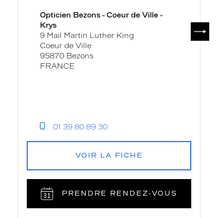
Opticien Bezons - Coeur de Ville -
Krys
SUIV
9 Mail Martin Luther King
Coeur de Ville
95870 Bezons
FRANCE
01 39 80 89 30
VOIR LA FICHE
PRENDRE RENDEZ‑VOUS