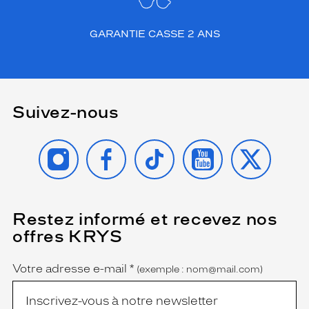
GARANTIE CASSE 2 ANS
Suivez-nous
INSTAGRAM
FACEBOOK
TIKTOK
YOUTUBE
X
Restez informé et recevez nos
(Ce
champ
offres KRYS
est
Name
obligatoire)
Votre adresse e-mail
*
(exemple : nom@mail.com)