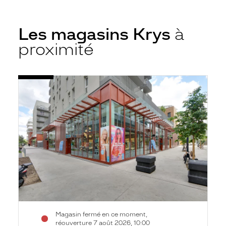
Les magasins Krys
à
proximité
Voir
Opticien
la
Bezons
fiche
-
Coeur
de
Ville
-
Krys
Magasin fermé en ce moment,
réouverture 7 août 2026, 10:00