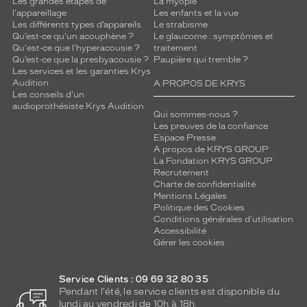
Les grandes étapes de
La myopie
l'appareillage
Les enfants et la vue
Les différents types d’appareils
Le strabisme
Qu’est-ce qu'un acouphène ?
Le glaucome : symptômes et
Qu'est-ce que l'hyperacousie ?
traitement
Qu’est-ce que la presbyacousie ?
Paupière qui tremble ?
Les services et les garanties Krys
Audition
A PROPOS DE KRYS
Les conseils d'un
audioprothésiste Krys Audition
Qui sommes-nous ?
Les preuves de la confiance
Espace Presse
A propos de KRYS GROUP
La Fondation KRYS GROUP
Recrutement
Charte de confidentialité
Mentions Légales
Politique des Cookies
Conditions générales d'utilisation
Accessibilité
Gérer les cookies
Service Clients : 09 69 32 80 35
Pendant l'été, le service clients est disponible du
lundi au vendredi de 10h à 18h.