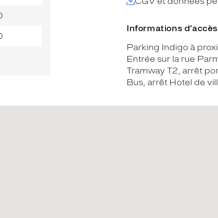
CGV et données per
0
Informations d’accès
0
Parking Indigo à prox
Entrée sur la rue Par
Tramway T2, arrêt po
Bus, arrêt Hotel de vi