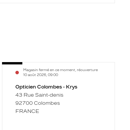
Opticien
O
Voir
V
Magasin fermé en ce moment, réouverture
Colombes
N
la
la
10 août 2026, 09:00
-
-
fiche
f
Krys
Opticien Colombes - Krys
U
-
43 Rue Saint-denis
K
92700 Colombes
FRANCE