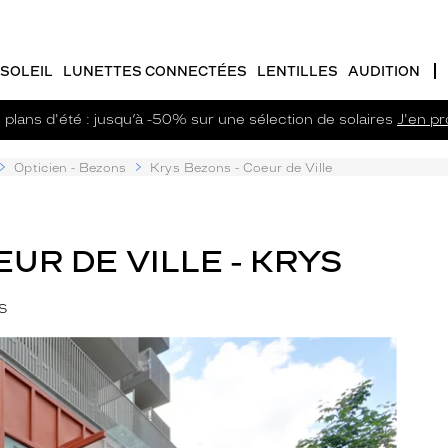
SOLEIL
LUNETTES CONNECTÉES
LENTILLES
AUDITION
plans d'été : jusqu’à -50% sur une sélection de solaires
J'en pro
Opticien - Bezons
Krys Bezons - Coeur de Ville
EUR DE VILLE - KRYS
s