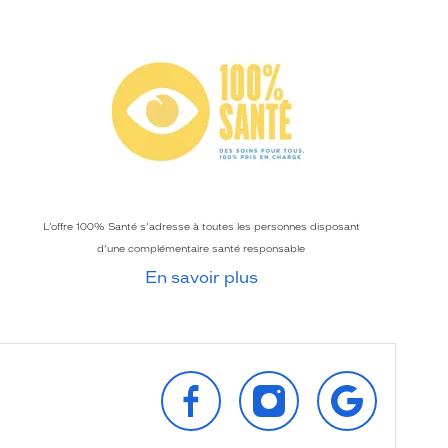
L’offre 100% Santé s’adresse à toutes les personnes disposant
d’une complémentaire santé responsable
En savoir plus
SUIVEZ‑NOUS
SUIVEZ‑NOUS
RETROUVEZ‑
SUR
SUR
SUR
FACEBOOK
INSTAGRAM
GOOGLE