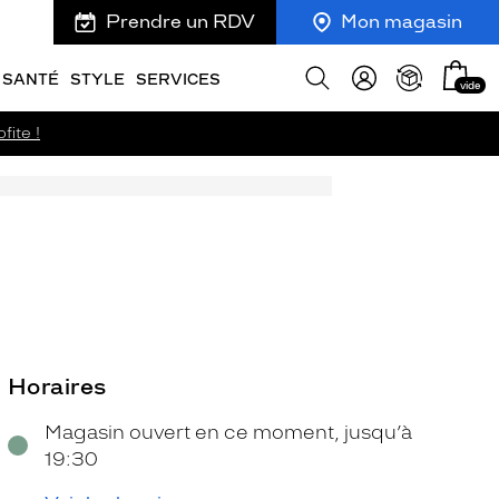
Prendre un RDV
Mon magasin
Mon
Afficher
SANTÉ
STYLE
SERVICES
vide
panie
la
recherche
fite !
Horaires
Magasin ouvert en ce moment, jusqu’à
19:30