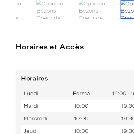
Horaires et Accès
Horaires
Horaires
Jour de
Horaires
de
la
du
l’après-
Lundi
Fermé
14:00 - 
semaine
matin
midi
Mardi
10:00
19:3
Mercredi
10:00
19:3
Jeudi
10:00
19:3