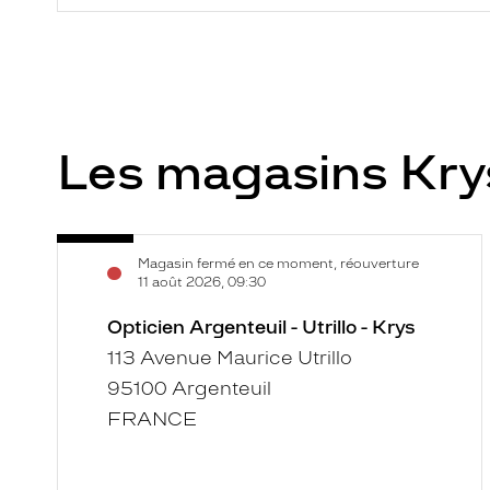
Les magasins Kr
Opticien
Voir
Magasin fermé en ce moment, réouverture
Argenteuil
la
11 août 2026, 09:30
-
fiche
Utrillo
Opticien Argenteuil - Utrillo - Krys
-
113 Avenue Maurice Utrillo
Krys
95100 Argenteuil
FRANCE