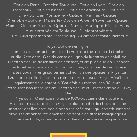
Opticien Paris
-
Opticien Toulouse
-
Opticien Lyon
-
Opticien
Bordeaux
-
Opticien Nantes
-
Opticien Strasbourg
-
Opticien
Lille
-
Opticien Montpellier
-
Opticien Rennes
-
Opticien
Grenoble
-
Opticien Marseille
-
Opticien Aix-en-Provence
-
Opticien
Reims
-
Opticien Angers
-
Opticien Nancy
-
Audioprothésiste Paris
-
Audioprothésiste Toulouse
-
Audioprothésiste
Lille
-
Audioprothésiste Strasbourg
-
Audioprothésiste Marseille
Krys, Opticien en ligne :
lentilles de contact
,
lunettes de vue
,
lunettes de soleil
et
piles
audio
Krys.com : Site de vente en ligne de lunettes de soleil, de
lunettes de vue, de
lentilles de contact
, et de piles audios. Essayez
vos lunettes grâce au miroir virtuel Krys, commandez en ligne et
faites vous livrer gratuitement chez l'un des opticiens Krys. La
livraison est offerte pour un retrait dans le réseau Krys. Bénéficiez
également de la garantie "Satisfait ou remboursé 30 jours".
Retrouvez nos marques de lunettes de vue et
lunettes de soleil : Ray
Ban
Krys.com : C’est aussi plus de 1000 opticiens dans toute la
France.
Trouvez l’opticien Krys le plus proche de chez vous
. Les
lunettes/lentilles sont des dispositifs médicaux qui constituent des
produits de santé réglementés portant à ce titre le marquage CE.
En cas de doute, consultez un professionnel de santé spécialisé.