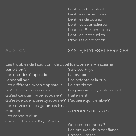
Lentilles de contact
Lentilles correctrices
Lentilles de couleur
Lentilles Journalières
Lentilles Bi Mensuelles
Lentilles Mensuelles
Produits d'entretien
AUDITION
SANTÉ, STYLES ET SERVICES
Les troubles de l’audition : de quoi
Nos Conseils Visagisme
parle-t-on ?
Services Krys
Les grandes étapes de
La myopie
l'appareillage
Les enfants et la vue
Les différents types d’appareils
Le strabisme
Qu’est-ce qu'un acouphène ?
Le glaucome : symptômes et
Qu'est-ce que l'hyperacousie ?
traitement
Qu’est-ce que la presbyacousie ?
Paupière qui tremble ?
Les services et les garanties Krys
Audition
A PROPOS DE KRYS
Les conseils d'un
audioprothésiste Krys Audition
Qui sommes-nous ?
Les preuves de la confiance
Espace Presse