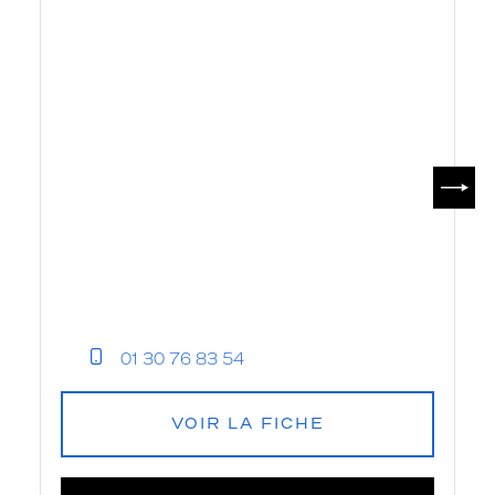
SUIV
01 30 76 83 54
VOIR LA FICHE