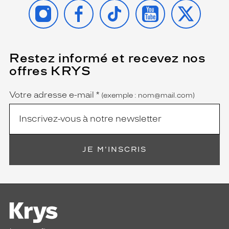
INSTAGRAM
FACEBOOK
TIKTOK
YOUTUBE
X
Restez informé et recevez nos
(Ce
champ
offres KRYS
est
Name
obligatoire)
Votre adresse e-mail
*
(exemple : nom@mail.com)
JE M'INSCRIS