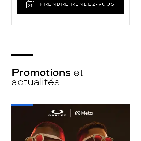
PRENDRE RENDEZ‑VOUS
Promotions
et
actualités
-
Oakley
META