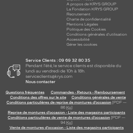
A propos de KRYS GROUP
La Fondation KRYS GROUP
Recrutement
Charte de confidentialité
Mentions Légales
Politique des Cookies
Conditions générales d'utilisation
Accessibilité
Gérer les cookies
Service Clients : 09 69 32 80 35
Pendant l'été, le service clients est disponible du
lundi au vendredi de 10h à 18h.
serviceclients@krys.com
Nous contacter
Questions fréquentes
Commandes - Retours - Remboursement
Conditions des offres sur le site
Conditions générales de vente
Conditions particulières de reprise de montures d’occasion
[PDF —
86
Ko
]
Reprise de montures d’occasion - Liste des magasins participants
Conditions particulières de vente de montures d’occasion
[PDF —
94
Ko
]
Vente de montures d’occasion - Liste des magasins participants