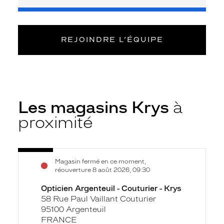
REJOINDRE L’ÉQUIPE
Les magasins Krys
à
proximité
Voir
Opticien
Magasin fermé en ce moment,
la
Argenteuil
réouverture 8 août 2026, 09:30
fiche
-
Opticien Argenteuil - Couturier - Krys
Couturier
58 Rue Paul Vaillant Couturier
-
95100 Argenteuil
Krys
FRANCE