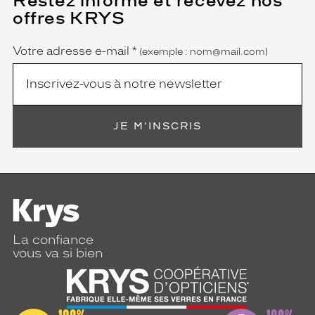
Restez informé et recevez nos
champ
offres KRYS
est
Name
obligatoire)
Votre adresse e-mail
*
(exemple : nom@mail.com)
JE M'INSCRIS
La confiance
vous va si bien