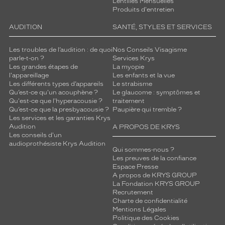
Lentilles Mensuelles
Produits d'entretien
AUDITION
SANTÉ, STYLES ET SERVICES
Les troubles de l’audition : de quoi
Nos Conseils Visagisme
parle-t-on ?
Services Krys
Les grandes étapes de
La myopie
l'appareillage
Les enfants et la vue
Les différents types d’appareils
Le strabisme
Qu’est-ce qu'un acouphène ?
Le glaucome : symptômes et
Qu'est-ce que l'hyperacousie ?
traitement
Qu’est-ce que la presbyacousie ?
Paupière qui tremble ?
Les services et les garanties Krys
Audition
A PROPOS DE KRYS
Les conseils d'un
audioprothésiste Krys Audition
Qui sommes-nous ?
Les preuves de la confiance
Espace Presse
A propos de KRYS GROUP
La Fondation KRYS GROUP
Recrutement
Charte de confidentialité
Mentions Légales
Politique des Cookies