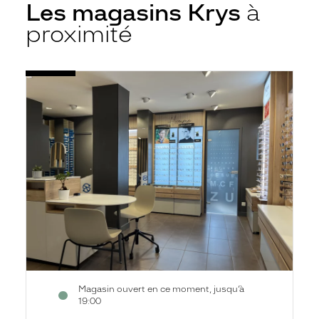
Les magasins Krys
à
proximité
Voir
Opticien
la
Houilles
fiche
-
Charles
de
Gaulle
-
Krys
Magasin ouvert en ce moment, jusqu’à
19:00