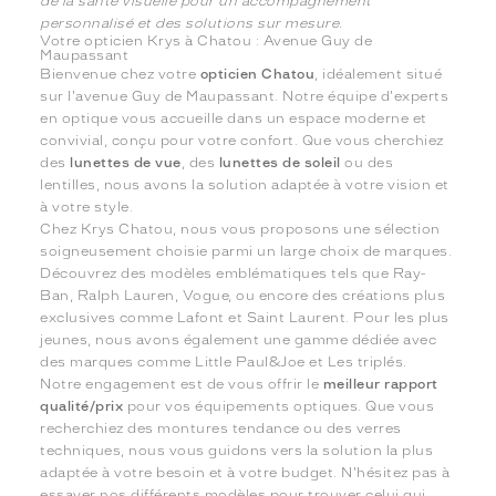
de la santé visuelle pour un accompagnement
personnalisé et des solutions sur mesure.
Votre opticien Krys à Chatou : Avenue Guy de
Maupassant
Bienvenue chez votre
opticien Chatou
, idéalement situé
sur l'avenue Guy de Maupassant. Notre équipe d'experts
en optique vous accueille dans un espace moderne et
convivial, conçu pour votre confort. Que vous cherchiez
des
lunettes de vue
, des
lunettes de soleil
ou des
lentilles, nous avons la solution adaptée à votre vision et
à votre style.
Chez Krys Chatou, nous vous proposons une sélection
soigneusement choisie parmi un large choix de marques.
Découvrez des modèles emblématiques tels que Ray-
Ban, Ralph Lauren, Vogue, ou encore des créations plus
exclusives comme Lafont et Saint Laurent. Pour les plus
jeunes, nous avons également une gamme dédiée avec
des marques comme Little Paul&Joe et Les triplés.
Notre engagement est de vous offrir le
meilleur rapport
qualité/prix
pour vos équipements optiques. Que vous
recherchiez des montures tendance ou des verres
techniques, nous vous guidons vers la solution la plus
adaptée à votre besoin et à votre budget. N'hésitez pas à
essayer nos différents modèles pour trouver celui qui