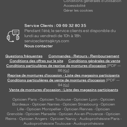
Conditions générales d'utilisation
Accessibilité
Gérer les cookies
Service Clients : 09 69 32 80 35
Pendant l'été, le service clients est disponible du
lundi au vendredi de 10h à 18h.
serviceclients@krys.com
Nous contacter
Questions fréquentes
Commandes - Retours - Remboursement
Conditions des offres sur le site
Conditions générales de vente
Conditions particulières de reprise de montures d’occasion
[PDF —
86
Ko
]
Reprise de montures d’occasion - Liste des magasins participants
Conditions particulières de vente de montures d’occasion
[PDF —
94
Ko
]
Vente de montures d’occasion - Liste des magasins participants
Opticien Paris
-
Opticien Toulouse
-
Opticien Lyon
-
Opticien
Bordeaux
-
Opticien Nantes
-
Opticien Strasbourg
-
Opticien
Lille
-
Opticien Montpellier
-
Opticien Rennes
-
Opticien
Grenoble
-
Opticien Marseille
-
Opticien Aix-en-Provence
-
Opticien
Reims
-
Opticien Angers
-
Opticien Nancy
-
Audioprothésiste Paris
-
Audioprothésiste Toulouse
-
Audioprothésiste