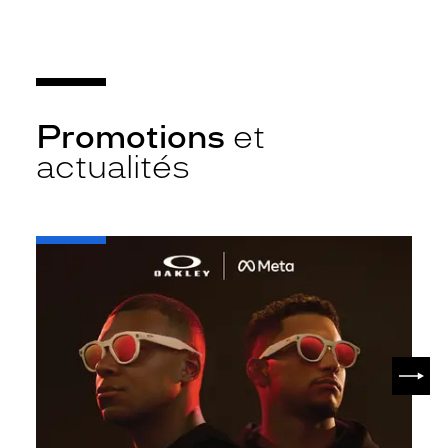
Promotions
et
actualités
-
Oakley
META
SUIV