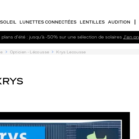
SOLEIL
LUNETTES CONNECTÉES
LENTILLES
AUDITION
plans d'été : jusqu’à -50% sur une sélection de solaires
J'en pro
ne
Opticien - Lécousse
Krys Lecousse
KRYS