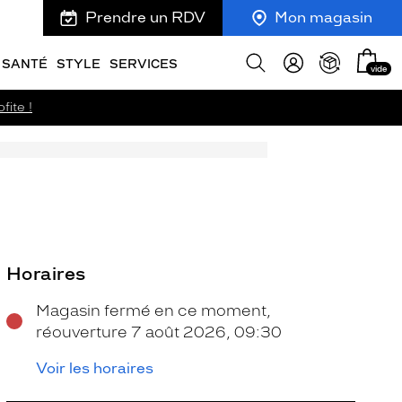
Prendre un RDV
Mon magasin
Mon
Afficher
SANTÉ
STYLE
SERVICES
vide
panie
la
recherche
fite !
Horaires
Magasin fermé en ce moment,
réouverture 7 août 2026, 09:30
Voir les horaires