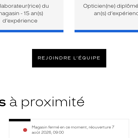
laborateur(rice) du
Opticien(ne) diplômé(
agasin - 15 an(s)
an(s) d’expérien
d’expérience
REJOINDRE L’ÉQUIPE
ys
à proximité
Opticien
Voir
Magasin fermé en ce moment, réouverture 7
Vitré
la
août 2026, 09:00
-