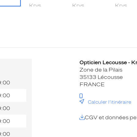
Opticien Lecousse - K
Zone de la Pilais
35133 Lécousse
9:00
FRANCE
9:00
Calculer l’itinéraire
9:00
CGV et données per
9:00
9:00