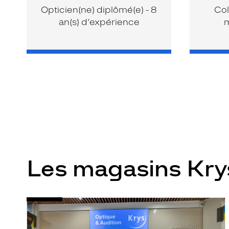
Opticien(ne) diplômé(e) - 8
Col
an(s) d’expérience
m
Les magasins Kr
Opticien
Voir
Fougères
la
-