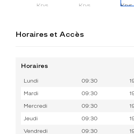
Horaires et Accès
Horaires
Horaires
Jour de
Horaires
de
la
du
l’après-
Lundi
09:30
1
semaine
matin
midi
Mardi
09:30
1
Mercredi
09:30
1
Jeudi
09:30
1
Vendredi
09:30
1