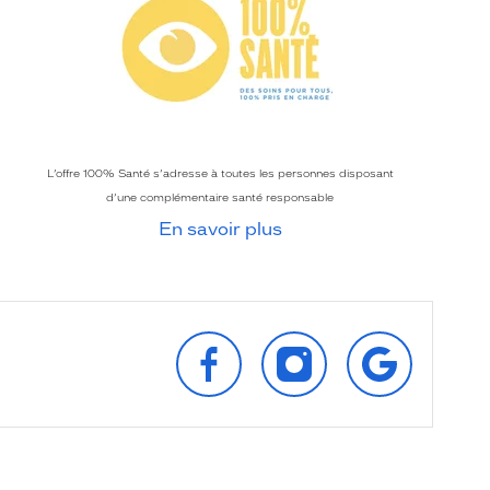
L’offre 100% Santé s’adresse à toutes les personnes disposant
d’une complémentaire santé responsable
En savoir plus
SUIVEZ‑NOUS
SUIVEZ‑NOUS
RETROUVEZ‑
SUR
SUR
SUR
FACEBOOK
INSTAGRAM
GOOGLE